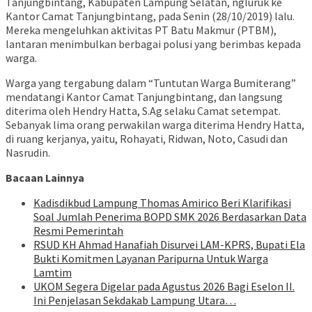
Tanjungbintang, Kabupaten Lampung Selatan, ngluruk ke
Kantor Camat Tanjungbintang, pada Senin (28/10/2019) lalu.
Mereka mengeluhkan aktivitas PT Batu Makmur (PTBM),
lantaran menimbulkan berbagai polusi yang berimbas kepada
warga.
Warga yang tergabung dalam “Tuntutan Warga Bumiterang”
mendatangi Kantor Camat Tanjungbintang, dan langsung
diterima oleh Hendry Hatta, S.Ag selaku Camat setempat.
Sebanyak lima orang perwakilan warga diterima Hendry Hatta,
di ruang kerjanya, yaitu, Rohayati, Ridwan, Noto, Casudi dan
Nasrudin.
Bacaan Lainnya
Kadisdikbud Lampung Thomas Amirico Beri Klarifikasi
Soal Jumlah Penerima BOPD SMK 2026 Berdasarkan Data
Resmi Pemerintah
RSUD KH Ahmad Hanafiah Disurvei LAM-KPRS, Bupati Ela
Bukti Komitmen Layanan Paripurna Untuk Warga
Lamtim
UKOM Segera Digelar pada Agustus 2026 Bagi Eselon II.
Ini Penjelasan Sekdakab Lampung Utara…