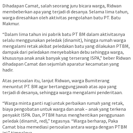
Dihadapan Camat, salah seorang juru bicara warga, Ridwan
membeberkan apa yang terjadi di desanya. Selama lima tahun,
warga diresahkan oleh aktivitas pengolahan batu PT. Batu
Makmur.
“Dalam lima tahun ini pabrik batu PT BM dalam aktivitasnya
selalu menggunakan peledak (dinamit), hingga rumah warga
mengalami retak akibat peledakan batu yang dilakukan PTBM,
dampak dari peledakan menyebabkan debu sehingga warga,
khususnya anak anak banyak yag terserang ISPA,” beber Ridwan
dihadapan Camat dan sejumlah aparatur kecamatan yang
hadir.
Atas persoalan itu, lanjut Ridwan, warga Bumiterang
menuntut PT. BM agar bertanggungjawab atas apa yang
terjadi di desanya, sehingga warga mengalami penderitaan.
“Warga minta ganti rugi untuk perbaikan rumah yang retak,
biaya pengobatan untuk warga dan anak – anak yang terkena
penyakit ISPA. Dan, PTBM harus menghentikan penggunaan
peledak (dinamit, red),” tegasnya. “Warga berharap, Paka
Camat bisa memediasi persoalan antara warga dengan PTBM
ini,” timpalnya.