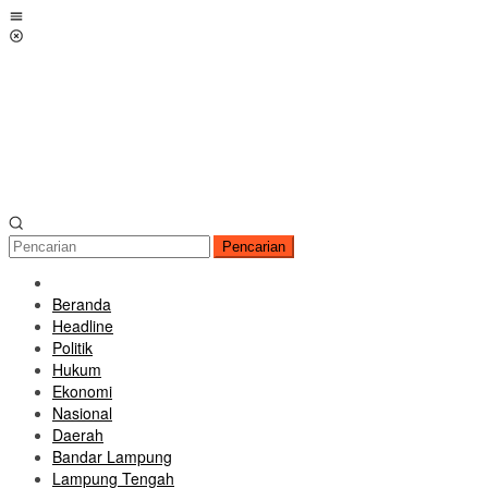
Loncat
Menu
ke
Mobile
konten
Pencarian
Beranda
Headline
Politik
Hukum
Ekonomi
Nasional
Daerah
Bandar Lampung
Lampung Tengah