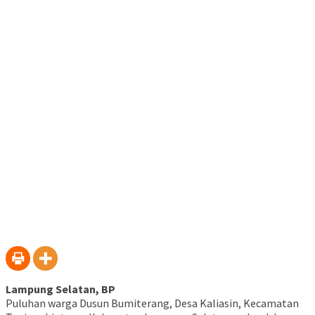
Telegram(Membuka
baru)
baru)
baru)
baru)
baru)
baru)
baru)
di
jendela
yang
baru)
Lampung Selatan, BP
Puluhan warga Dusun Bumiterang, Desa Kaliasin, Kecamatan