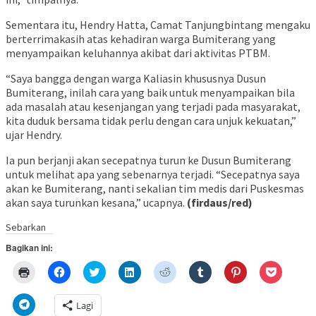
Sementara itu, Hendry Hatta, Camat Tanjungbintang mengaku
berterrimakasih atas kehadiran warga Bumiterang yang
menyampaikan keluhannya akibat dari aktivitas PTBM.
“Saya bangga dengan warga Kaliasin khususnya Dusun
Bumiterang, inilah cara yang baik untuk menyampaikan bila
ada masalah atau kesenjangan yang terjadi pada masyarakat,
kita duduk bersama tidak perlu dengan cara unjuk kekuatan,”
ujar Hendry.
Ia pun berjanji akan secepatnya turun ke Dusun Bumiterang
untuk melihat apa yang sebenarnya terjadi. “Secepatnya saya
akan ke Bumiterang, nanti sekalian tim medis dari Puskesmas
akan saya turunkan kesana,” ucapnya.
(firdaus/red)
Sebarkan
Bagikan ini:
Klik
Klik
Klik
Klik
Klik
Klik
Klik
Klik
untuk
untuk
untuk
untuk
untuk
untuk
untuk
untuk
mencetak(Membuka
membagikan
berbagi
berbagi
berbagi
berbagi
berbagi
berbagi
di
di
pada
di
pada
pada
pada
via
Klik
Lagi
jendela
Facebook(Membuka
Twitter(Membuka
Linkedln(Membuka
Reddit(Membuka
Tumblr(Membuka
Pinterest(Membu
Pocket(
untuk