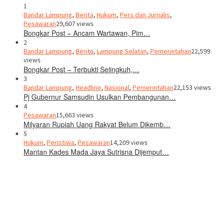
1
Bandar Lampung
,
Berita
,
Hukum
,
Pers dan Jurnalis
,
Pesawaran
29,607 views
Bongkar Post – Ancam Wartawan, Pim…
2
Bandar Lampung
,
Berita
,
Lampung Selatan
,
Pemerintahan
22,599
views
Bongkar Post – Terbukti Selingkuh,…
3
Bandar Lampung
,
Headline
,
Nasional
,
Pemerintahan
22,153 views
Pj Gubernur Samsudin Usulkan Pembangunan…
4
Pesawaran
15,663 views
Milyaran Rupiah Uang Rakyat Belum Dikemb…
5
Hukum
,
Peristiwa
,
Pesawaran
14,209 views
Mantan Kades Mada Jaya Sutrisna Dijemput…