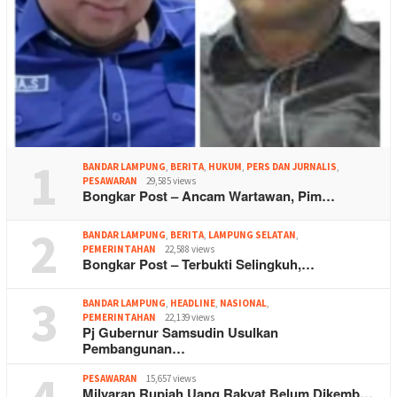
1
BANDAR LAMPUNG
,
BERITA
,
HUKUM
,
PERS DAN JURNALIS
,
PESAWARAN
29,585 views
Bongkar Post – Ancam Wartawan, Pim…
2
BANDAR LAMPUNG
,
BERITA
,
LAMPUNG SELATAN
,
PEMERINTAHAN
22,588 views
Bongkar Post – Terbukti Selingkuh,…
3
BANDAR LAMPUNG
,
HEADLINE
,
NASIONAL
,
PEMERINTAHAN
22,139 views
Pj Gubernur Samsudin Usulkan
Pembangunan…
PESAWARAN
15,657 views
Milyaran Rupiah Uang Rakyat Belum Dikemb…