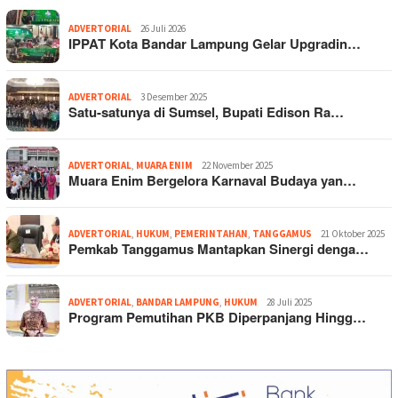
ADVERTORIAL
26 Juli 2026
IPPAT Kota Bandar Lampung Gelar Upgradin…
ADVERTORIAL
3 Desember 2025
Satu-satunya di Sumsel, Bupati Edison Ra…
ADVERTORIAL
,
MUARA ENIM
22 November 2025
Muara Enim Bergelora Karnaval Budaya yan…
ADVERTORIAL
,
HUKUM
,
PEMERINTAHAN
,
TANGGAMUS
21 Oktober 2025
Pemkab Tanggamus Mantapkan Sinergi denga…
ADVERTORIAL
,
BANDAR LAMPUNG
,
HUKUM
28 Juli 2025
Program Pemutihan PKB Diperpanjang Hingg…