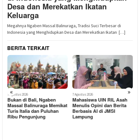
Desa dan Merekatkan Ikatan
Keluarga
Megahnya Ngaben Massal Balinuraga, Tradisi Suci Terbesar di
Indonesia yang Menghidupkan Desa dan Merekatkan Ikatan […]
BERITA TERKAIT
«
»
7 Agustus 2026
7 Agustus 2026
7
Mahasiswa UIN RIL Asah
Selamat Menjabat Kapolres
t
Menulis Opini dan Berita
Lampung Selatan, Bongkar
R
Berbasis AI di JMSI
Post Ucapkan Terima Kasih
T
Lampung
atas Pengabdian
Berkualitas di Lampung
Utara