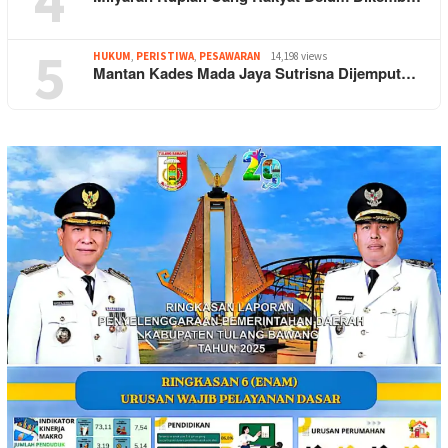
4
5
HUKUM
,
PERISTIWA
,
PESAWARAN
14,198 views
Mantan Kades Mada Jaya Sutrisna Dijemput…