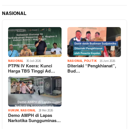
NASIONAL
NASIONAL
30 Juli 2026
NASIONAL
,
POLITIK
16 Juni 2026
PTPN IV Keera: Kunci
Diteriaki “Pengkhianat”,
Harga TBS Tinggi Ad…
Bud…
HUKUM
,
NASIONAL
28 Mei 2026
Demo AMPH di Lapas
Narkotika Sungguminas…