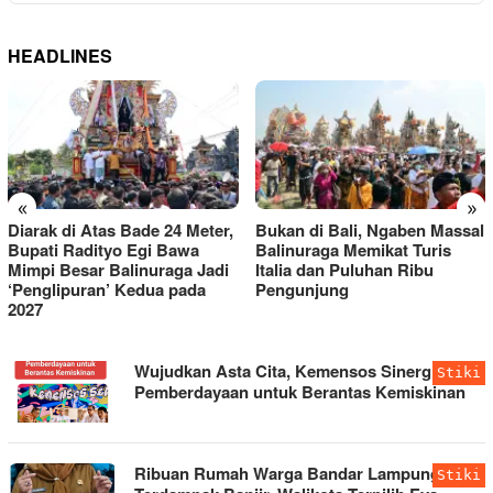
HEADLINES
«
»
Bukan di Bali, Ngaben Massal
Mahasiswa UIN RIL Asah
Balinuraga Memikat Turis
Menulis Opini dan Berita
Italia dan Puluhan Ribu
Berbasis AI di JMSI Lampung
Pengunjung
BONGKAR
Wujudkan Asta Cita, Kemensos Sinergikan
Stiki
POST
Pemberdayaan untuk Berantas Kemiskinan
Ribuan Rumah Warga Bandar Lampung
Stiki