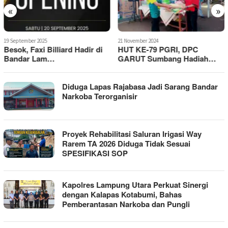
«
»
21 November 2024
5 Oktober 2024
HUT KE-79 PGRI, DPC
KAIM Resmi Buka PKPA-2,
GARUT Sumbang Hadiah…
Nuryadin Tegaska…
Diduga Lapas Rajabasa Jadi Sarang Bandar
Narkoba Terorganisir
Proyek Rehabilitasi Saluran Irigasi Way
Rarem TA 2026 Diduga Tidak Sesuai
SPESIFIKASI SOP
Kapolres Lampung Utara Perkuat Sinergi
dengan Kalapas Kotabumi, Bahas
Pemberantasan Narkoba dan Pungli