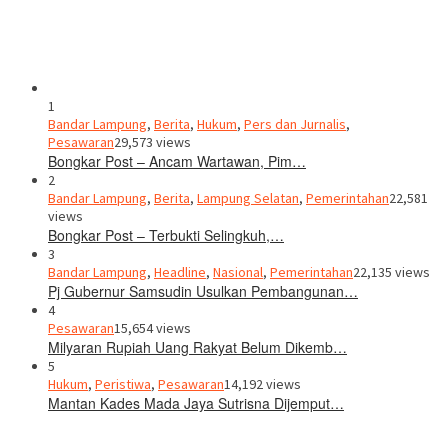
1
Bandar Lampung
,
Berita
,
Hukum
,
Pers dan Jurnalis
,
Pesawaran
29,573 views
Bongkar Post – Ancam Wartawan, Pim…
2
Bandar Lampung
,
Berita
,
Lampung Selatan
,
Pemerintahan
22,581
views
Bongkar Post – Terbukti Selingkuh,…
3
Bandar Lampung
,
Headline
,
Nasional
,
Pemerintahan
22,135 views
Pj Gubernur Samsudin Usulkan Pembangunan…
4
Pesawaran
15,654 views
Milyaran Rupiah Uang Rakyat Belum Dikemb…
5
Hukum
,
Peristiwa
,
Pesawaran
14,192 views
Mantan Kades Mada Jaya Sutrisna Dijemput…