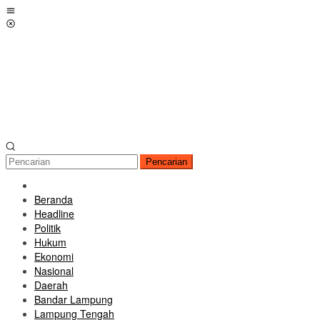
Loncat
Menu
ke
Mobile
konten
Pencarian
Beranda
Headline
Politik
Hukum
Ekonomi
Nasional
Daerah
Bandar Lampung
Lampung Tengah