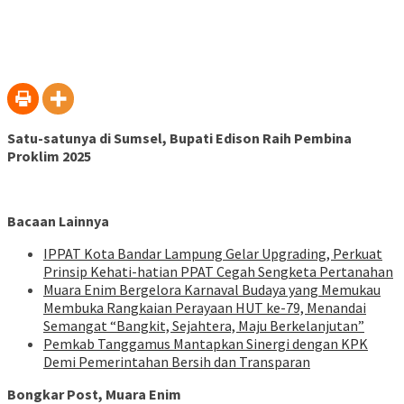
Satu-satunya di Sumsel, Bupati Edison Raih Pembina
Proklim 2025
Bacaan Lainnya
IPPAT Kota Bandar Lampung Gelar Upgrading, Perkuat
Prinsip Kehati-hatian PPAT Cegah Sengketa Pertanahan
Muara Enim Bergelora Karnaval Budaya yang Memukau
Membuka Rangkaian Perayaan HUT ke-79, Menandai
Semangat “Bangkit, Sejahtera, Maju Berkelanjutan”
Pemkab Tanggamus Mantapkan Sinergi dengan KPK
Demi Pemerintahan Bersih dan Transparan
Bongkar Post, Muara Enim