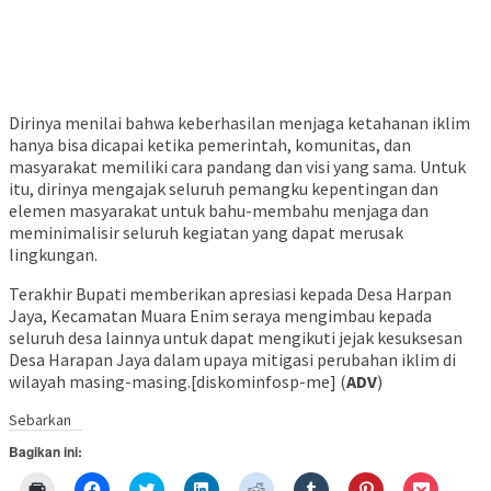
Dirinya menilai bahwa keberhasilan menjaga ketahanan iklim
hanya bisa dicapai ketika pemerintah, komunitas, dan
masyarakat memiliki cara pandang dan visi yang sama. Untuk
itu, dirinya mengajak seluruh pemangku kepentingan dan
elemen masyarakat untuk bahu-membahu menjaga dan
meminimalisir seluruh kegiatan yang dapat merusak
lingkungan.
Terakhir Bupati memberikan apresiasi kepada Desa Harpan
Jaya, Kecamatan Muara Enim seraya mengimbau kepada
seluruh desa lainnya untuk dapat mengikuti jejak kesuksesan
Desa Harapan Jaya dalam upaya mitigasi perubahan iklim di
wilayah masing-masing.[diskominfosp-me] (
ADV
)
Sebarkan
Bagikan ini:
Klik
Klik
Klik
Klik
Klik
Klik
Klik
Klik