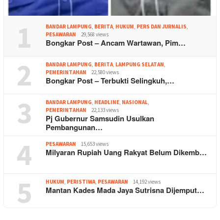
1
BANDAR LAMPUNG
,
BERITA
,
HUKUM
,
PERS DAN JURNALIS
,
PESAWARAN
29,568 views
Bongkar Post – Ancam Wartawan, Pim…
2
BANDAR LAMPUNG
,
BERITA
,
LAMPUNG SELATAN
,
PEMERINTAHAN
22,580 views
Bongkar Post – Terbukti Selingkuh,…
3
BANDAR LAMPUNG
,
HEADLINE
,
NASIONAL
,
PEMERINTAHAN
22,133 views
Pj Gubernur Samsudin Usulkan
Pembangunan…
4
PESAWARAN
15,653 views
Milyaran Rupiah Uang Rakyat Belum Dikemb…
5
HUKUM
,
PERISTIWA
,
PESAWARAN
14,192 views
Mantan Kades Mada Jaya Sutrisna Dijemput…