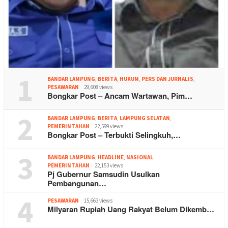
1
BANDAR LAMPUNG
,
BERITA
,
HUKUM
,
PERS DAN JURNALIS
,
PESAWARAN
29,608 views
Bongkar Post – Ancam Wartawan, Pim…
2
BANDAR LAMPUNG
,
BERITA
,
LAMPUNG SELATAN
,
PEMERINTAHAN
22,599 views
Bongkar Post – Terbukti Selingkuh,…
3
BANDAR LAMPUNG
,
HEADLINE
,
NASIONAL
,
PEMERINTAHAN
22,153 views
Pj Gubernur Samsudin Usulkan
Pembangunan…
4
PESAWARAN
15,663 views
Milyaran Rupiah Uang Rakyat Belum Dikemb…