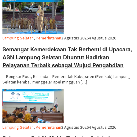
Redaksi
Lampung Selatan
,
Pemerintahan
3 Agustus 2026
4 Agustus 2026
Semangat Kemerdekaan Tak Berhenti di Upacara,
ASN Lampung Selatan Dituntut Hadirkan
Pelayanan Terbaik sebagai Wujud Pengabdian
Bongkar Post, Kalianda – Pemerintah Kabupaten (Pemkab) Lampung
Selatan kembali menggelar apel mingguan […]
Redaksi
Lampung Selatan
,
Pemerintahan
3 Agustus 2026
4 Agustus 2026