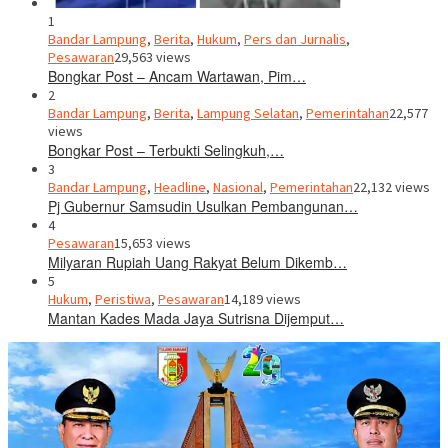
1
Bandar Lampung
,
Berita
,
Hukum
,
Pers dan Jurnalis
,
Pesawaran
29,563 views
Bongkar Post – Ancam Wartawan, Pim…
2
Bandar Lampung
,
Berita
,
Lampung Selatan
,
Pemerintahan
22,577
views
Bongkar Post – Terbukti Selingkuh,…
3
Bandar Lampung
,
Headline
,
Nasional
,
Pemerintahan
22,132 views
Pj Gubernur Samsudin Usulkan Pembangunan…
4
Pesawaran
15,653 views
Milyaran Rupiah Uang Rakyat Belum Dikemb…
5
Hukum
,
Peristiwa
,
Pesawaran
14,189 views
Mantan Kades Mada Jaya Sutrisna Dijemput…