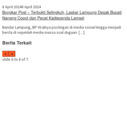
8 April 2024
8 April 2024
Bongkar Post – Terbukti Selingkuh, Laskar Lampung Desak Bupati
Nanang Copot dan Pecat Kadispenda Lamsel
Bandar Lampung, BP Viralnya postingan di media sosial hingga menjadi
berita di sejumlah media massa soal dugaan […]
Berita Terkait
«
»
slide
6 to 8
of 7