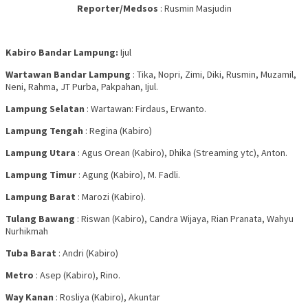
Reporter/Medsos
: Rusmin Masjudin
Kabiro Bandar Lampung:
Ijul
Wartawan Bandar Lampung
: Tika, Nopri, Zimi, Diki, Rusmin, Muzamil,
Neni, Rahma, JT Purba, Pakpahan, Ijul.
Lampung Selatan
: Wartawan: Firdaus, Erwanto.
Lampung Tengah
: Regina (Kabiro)
Lampung Utara
: Agus Orean (Kabiro), Dhika (Streaming ytc), Anton.
Lampung Timur
: Agung (Kabiro), M. Fadli.
Lampung Barat
: Marozi (Kabiro).
Tulang Bawang
: Riswan (Kabiro), Candra Wijaya, Rian Pranata, Wahyu
Nurhikmah
Tuba Barat
: Andri (Kabiro)
Metro
: Asep (Kabiro), Rino.
Way Kanan
: Rosliya (Kabiro), Akuntar