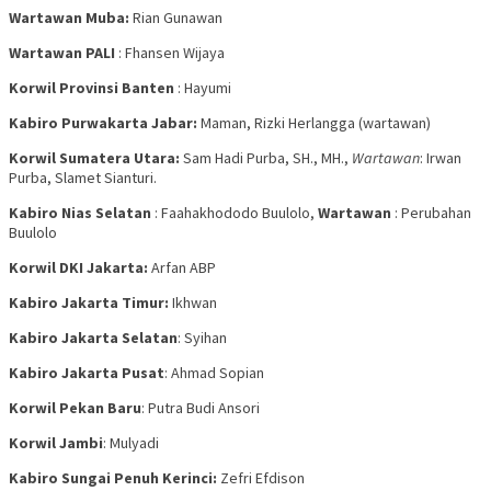
Wartawan Muba:
Rian Gunawan
Wartawan PALI
: Fhansen Wijaya
Korwil Provinsi Banten
: Hayumi
Kabiro Purwakarta Jabar:
Maman, Rizki Herlangga (wartawan)
Korwil Sumatera Utara:
Sam Hadi Purba, SH., MH.,
Wartawan
: Irwan
Purba, Slamet Sianturi.
Kabiro Nias Selatan
: Faahakhododo Buulolo,
Wartawan
: Perubahan
Buulolo
Korwil DKI Jakarta:
Arfan ABP
Kabiro Jakarta Timur:
Ikhwan
Kabiro Jakarta Selatan
: Syihan
Kabiro Jakarta Pusat
: Ahmad Sopian
Korwil Pekan Baru
: Putra Budi Ansori
Korwil Jambi
: Mulyadi
Kabiro Sungai Penuh Kerinci:
Zefri Efdison