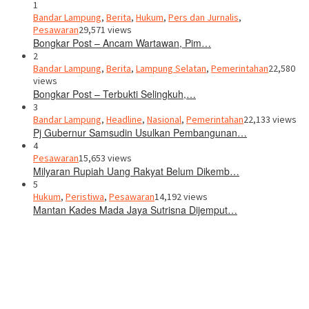
1
Bandar Lampung
,
Berita
,
Hukum
,
Pers dan Jurnalis
,
Pesawaran
29,571 views
Bongkar Post – Ancam Wartawan, Pim…
2
Bandar Lampung
,
Berita
,
Lampung Selatan
,
Pemerintahan
22,580
views
Bongkar Post – Terbukti Selingkuh,…
3
Bandar Lampung
,
Headline
,
Nasional
,
Pemerintahan
22,133 views
Pj Gubernur Samsudin Usulkan Pembangunan…
4
Pesawaran
15,653 views
Milyaran Rupiah Uang Rakyat Belum Dikemb…
5
Hukum
,
Peristiwa
,
Pesawaran
14,192 views
Mantan Kades Mada Jaya Sutrisna Dijemput…