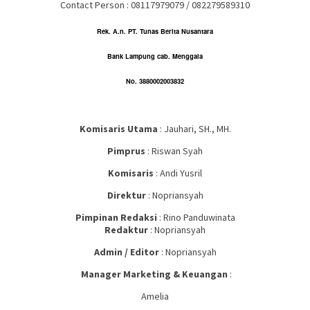
Contact Person : 08117979079 / 082279589310
Rek. A.n. PT. Tunas Berita Nusantara
Bank Lampung cab. Menggala
No. 3880002003832
Komisaris
Utama
: Jauhari, SH., MH.
Pimprus
: Riswan Syah
Komisaris
: Andi Yusril
Direktur
: Nopriansyah
Pimpinan Redaksi
: Rino Panduwinata
Redaktur
: Nopriansyah
Admin / Editor
: Nopriansyah
Manager Marketing & Keuangan
:
Amelia