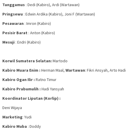
Tanggamus
: Dedi (Kabiro), Ardi (Wartawan)
Pringsewu
: Edwin Ardika (Kabiro), Joni F (Wartawan)
Pesawaran
: Imron (Kabiro)
Pesisir Barat
: Anton (Kabiro)
Mesuji
: Endri (Kabiro)
Korwil Sumatera Selatan:
Martodo
Kabiro Muara Enim :
Herman Maal,
Wartawan
: Fikri Ansyah, Arto Hadi
Kabiro Ogan Ilir :
Ratno Timur
Kabiro Prabumulih :
Hadi Yansyah
Koordinator Liputan (Korlip) :
Deni Wijaya
Marketing
: Yudi
Kabiro Muba
: Doddy