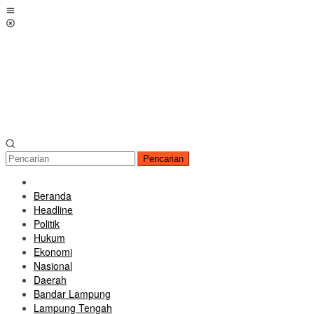
Loncat
Menu
ke
Mobile
konten
Pencarian
Beranda
Headline
Politik
Hukum
Ekonomi
Nasional
Daerah
Bandar Lampung
Lampung Tengah