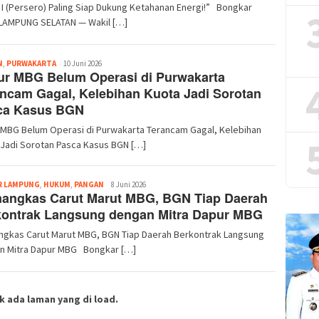
I (Persero) Paling Siap Dukung Ketahanan Energi!” Bongkar
 LAMPUNG SELATAN — Wakil […]
Redaksi
N
,
PURWAKARTA
10 Juni 2026
ur MBG Belum Operasi di Purwakarta
ncam Gagal, Kelebihan Kuota Jadi Sorotan
ca Kasus BGN
 MBG Belum Operasi di Purwakarta Terancam Gagal, Kelebihan
 Jadi Sorotan Pasca Kasus BGN […]
Redaksi
R LAMPUNG
,
HUKUM
,
PANGAN
8 Juni 2026
angkas Carut Marut MBG, BGN Tiap Daerah
kontrak Langsung dengan Mitra Dapur MBG
gkas Carut Marut MBG, BGN Tiap Daerah Berkontrak Langsung
n Mitra Dapur MBG Bongkar […]
k ada laman yang di load.