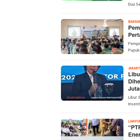
Dua S
BANDA
Pem
Pert
Pempr
Pupuk
JAKAR
Libu
Dihe
Juta
Libur 
Insent
LAMPU
“PTP
Ener