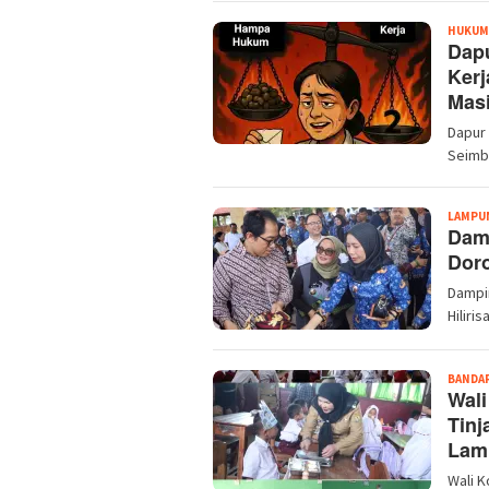
HUKUM
Dap
Kerj
Mas
Dapur 
Seimb
LAMPU
Damp
Doro
Dampin
Hiliri
BANDA
Wali
Tinj
Lam
Wali K