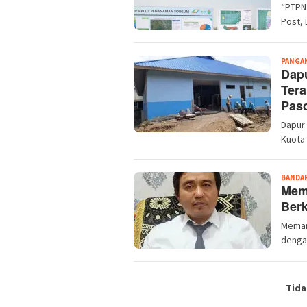
“PTPN 
Post,
PANGA
Dap
Tera
Pas
Dapur
Kuota
BANDA
Mem
Ber
Meman
denga
Tida