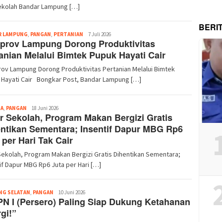
ekolah Bandar Lampung […]
BERI
Redaksi
R LAMPUNG
,
PANGAN
,
PERTANIAN
7 Juli 2026
prov Lampung Dorong Produktivitas
anian Melalui Bimtek Pupuk Hayati Cair
ov Lampung Dorong Produktivitas Pertanian Melalui Bimtek
 Hayati Cair Bongkar Post, Bandar Lampung […]
Redaksi
TA
,
PANGAN
18 Juni 2026
r Sekolah, Program Makan Bergizi Gratis
ntikan Sementara; Insentif Dapur MBG Rp6
 per Hari Tak Cair
Sekolah, Program Makan Bergizi Gratis Dihentikan Sementara;
if Dapur MBG Rp6 Juta per Hari […]
Redaksi
NG SELATAN
,
PANGAN
10 Juni 2026
N I (Persero) Paling Siap Dukung Ketahanan
gi!”