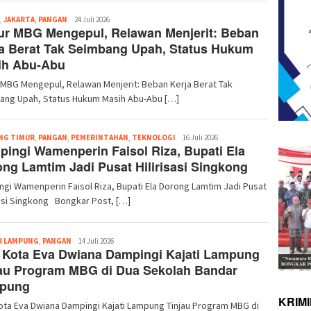
Redaksi
,
JAKARTA
,
PANGAN
24 Juli 2026
ur MBG Mengepul, Relawan Menjerit: Beban
a Berat Tak Seimbang Upah, Status Hukum
ih Abu-Abu
MBG Mengepul, Relawan Menjerit: Beban Kerja Berat Tak
ang Upah, Status Hukum Masih Abu-Abu […]
Redaksi
NG TIMUR
,
PANGAN
,
PEMERINTAHAN
,
TEKNOLOGI
16 Juli 2026
ingi Wamenperin Faisol Riza, Bupati Ela
ng Lamtim Jadi Pusat Hilirisasi Singkong
gi Wamenperin Faisol Riza, Bupati Ela Dorong Lamtim Jadi Pusat
sasi Singkong Bongkar Post, […]
Redaksi
R LAMPUNG
,
PANGAN
14 Juli 2026
 Kota Eva Dwiana Dampingi Kajati Lampung
au Program MBG di Dua Sekolah Bandar
pung
KRIM
ota Eva Dwiana Dampingi Kajati Lampung Tinjau Program MBG di