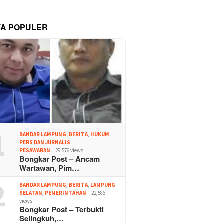
TA POPULER
1
BANDAR LAMPUNG
,
BERITA
,
HUKUM
,
PERS DAN JURNALIS
,
PESAWARAN
29,576 views
Bongkar Post – Ancam
Wartawan, Pim…
2
BANDAR LAMPUNG
,
BERITA
,
LAMPUNG
SELATAN
,
PEMERINTAHAN
22,586
views
Bongkar Post – Terbukti
Selingkuh,…