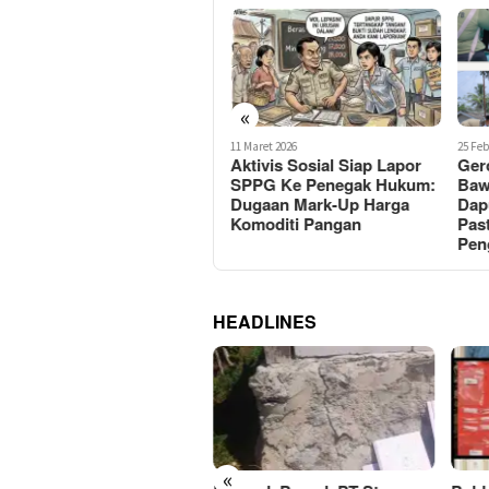
«
25 Februari 2026
11 Maret 2026
25 Feb
Sekdakab Tuba Ferli Yuledi
Aktivis Sosial Siap Lapor
Ger
Gercep Tinjau Kondisi
SPPG Ke Penegak Hukum:
Baw
Siswa Diduga Keracunan
Dugaan Mark-Up Harga
Dap
Program MBG di Menggala
Komoditi Pangan
Past
Pen
HEADLINES
«