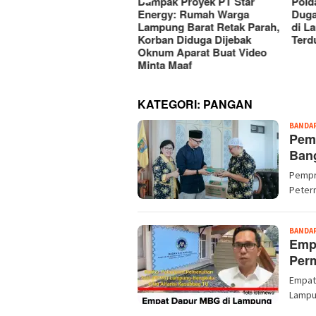
mkab Lampura Gelar
Dampak Proyek PT Star
Pold
rtemuan dengan Kanwil
Energy: Rumah Warga
Duga
/BPN Bahas Integrasi
Lampung Barat Retak Parah,
di L
B/NOB dan NOP
Korban Diduga Dijebak
Terd
Oknum Aparat Buat Video
Minta Maaf
KATEGORI:
PANGAN
BANDA
Pem
Bang
Pempr
Peter
BANDA
Emp
Per
Empat
Lampu