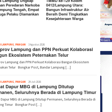
a Lampung Ungkap
TMMD ke-129 Kodim
Satga
an Peredaran Narkoba
0412/Lampung Utara:
Jejak 
ampung Tengah, Empat
Bangun Infrastruktur Air
Prasas
uga Pelaku Diamankan
Bersih Demi Tingkatkan
Rahar
Kesejahteraan Warga
Redaksi
R LAMPUNG
,
PANGAN
3 Agustus 2026
prov Lampung dan PPN Perkuat Kolaborasi
un Ekosistem Peternakan Telur
ov Lampung dan PPN Perkuat Kolaborasi Bangun Ekosistem
nakan Telur Bongkar Post, Bandar Lampung […]
Redaksi
R LAMPUNG
,
PANGAN
29 Juli 2026
at Dapur MBG di Lampung Ditutup
manen, Seluruhnya Berada di Lampung Timur
 Dapur MBG di Lampung Ditutup Permanen, Seluruhnya Berada di
ng Timur Bongkar Post […]