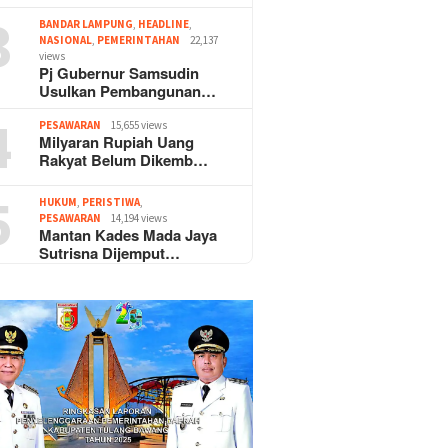
3
BANDAR LAMPUNG
,
HEADLINE
,
NASIONAL
,
PEMERINTAHAN
22,137
views
Pj Gubernur Samsudin
Usulkan Pembangunan…
4
PESAWARAN
15,655 views
Milyaran Rupiah Uang
Rakyat Belum Dikemb…
5
HUKUM
,
PERISTIWA
,
PESAWARAN
14,194 views
Mantan Kades Mada Jaya
Sutrisna Dijemput…