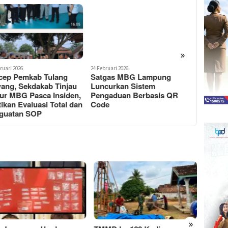
»
ruari 2026
24 Februari 2026
6 Maret 2026
cep Pemkab Tulang
Satgas MBG Lampung
LSM Bar
ang, Sekdakab Tinjau
Luncurkan Sistem
Turun Gu
ur MBG Pasca Insiden,
Pengaduan Berbasis QR
MBG Dit
ikan Evaluasi Total dan
Code
Wanasari
guatan SOP
Jelaskan
»