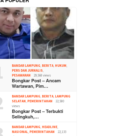
TA POPULER
1
BANDAR LAMPUNG
,
BERITA
,
HUKUM
,
PERS DAN JURNALIS
,
PESAWARAN
29,568 views
Bongkar Post – Ancam
Wartawan, Pim…
2
BANDAR LAMPUNG
,
BERITA
,
LAMPUNG
SELATAN
,
PEMERINTAHAN
22,580
views
Bongkar Post – Terbukti
Selingkuh,…
3
BANDAR LAMPUNG
,
HEADLINE
,
NASIONAL
,
PEMERINTAHAN
22,133