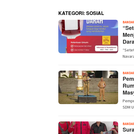
KATEGORI:
SOSIAL
BANDA
“Set
Menj
Dar
“Setet
Navara
BANDA
Pem
Rum
Masy
Pempr
SDM U
BANDA
Sur