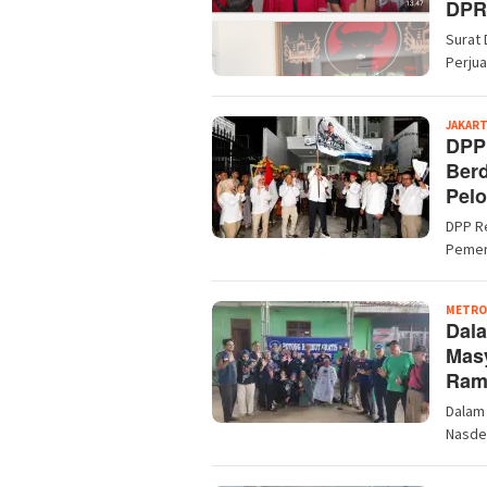
DPRD
Surat 
Perju
JAKAR
DPP
Berd
Pel
DPP R
Pemer
METRO
Dal
Masy
Ram
Dalam
Nasde