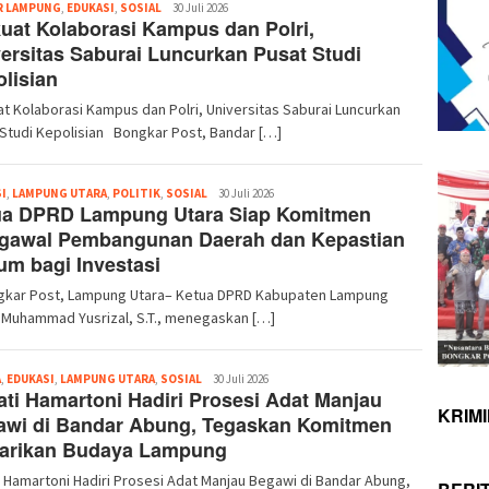
Redaksi
R LAMPUNG
,
EDUKASI
,
SOSIAL
30 Juli 2026
uat Kolaborasi Kampus dan Polri,
ersitas Saburai Luncurkan Pusat Studi
lisian
t Kolaborasi Kampus dan Polri, Universitas Saburai Luncurkan
Studi Kepolisian Bongkar Post, Bandar […]
Redaksi
I
,
LAMPUNG UTARA
,
POLITIK
,
SOSIAL
30 Juli 2026
ua DPRD Lampung Utara Siap Komitmen
gawal Pembangunan Daerah dan Kepastian
m bagi Investasi
ar Post, Lampung Utara– Ketua DPRD Kabupaten Lampung
 Muhammad Yusrizal, S.T., menegaskan […]
Redaksi
A
,
EDUKASI
,
LAMPUNG UTARA
,
SOSIAL
30 Juli 2026
ti Hamartoni Hadiri Prosesi Adat Manjau
KRIM
awi di Bandar Abung, Tegaskan Komitmen
tarikan Budaya Lampung
 Hamartoni Hadiri Prosesi Adat Manjau Begawi di Bandar Abung,