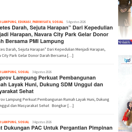
Redaksi
R LAMPUNG
,
EDUKASI
,
PARIWISATA
,
SOSIAL
5 Agustus 2026
etes Darah, Sejuta Harapan” Dari Kepedulian
adi Harapan, Navara City Park Gelar Donor
ah Bersama PMI Lampung
es Darah, Sejuta Harapan” Dari Kepedulian Menjadi Harapan,
 City Park Gelar Donor Darah Bersama […]
Redaksi
R LAMPUNG
,
SOSIAL
3 Agustus 2026
prov Lampung Perkuat Pembangunan
ah Layak Huni, Dukung SDM Unggul dan
arakat Sehat
ov Lampung Perkuat Pembangunan Rumah Layak Huni, Dukung
nggul dan Masyarakat Sehat Bongkar […]
Redaksi
R LAMPUNG
,
SOSIAL
3 Agustus 2026
at Dukungan PAC Untuk Pergantian Pimpinan