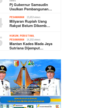
views
Pj Gubernur Samsudin
Usulkan Pembangunan…
4
PESAWARAN
15,653 views
Milyaran Rupiah Uang
Rakyat Belum Dikemb…
5
HUKUM
,
PERISTIWA
,
PESAWARAN
14,192 views
Mantan Kades Mada Jaya
Sutrisna Dijemput…