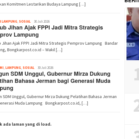
BERI
kan Komitmen Lestarikan Budaya Lampung […]
Redaksi
R LAMPUNG
,
SOSIAL
30 Juli 2026
b Jihan Ajak FPPI Jadi Mitra Strategis
prov Lampung
 Jihan Ajak FPPI Jadi Mitra Strategis Pemprov Lampung Bandar
g, Bongkarpost.co.id – Wakil […]
Redaksi
MI
,
LAMPUNG
,
SOSIAL
30 Juli 2026
gun SDM Unggul, Gubernur Mirza Dukung
tihan Bahasa Jerman bagi Generasi Muda
pung
n SDM Unggul, Gubernur Mirza Dukung Pelatihan Bahasa Jerman
Generasi Muda Lampung Bongkarpost.co.id, […]
k ada laman yang di load.