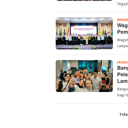
Tegas
BANDA
Wagu
Pem
Wagub
Lampun
EKONO
Ban
Pela
Lam
Bangu
bagi 
Tida