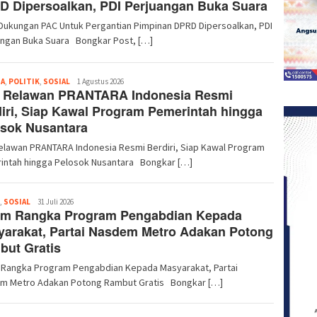
 Dipersoalkan, PDI Perjuangan Buka Suara
Dukungan PAC Untuk Pergantian Pimpinan DPRD Dipersoalkan, PDI
angan Buka Suara Bongkar Post, […]
Redaksi
TA
,
POLITIK
,
SOSIAL
1 Agustus 2026
 Relawan PRANTARA Indonesia Resmi
iri, Siap Kawal Program Pemerintah hingga
osok Nusantara
elawan PRANTARA Indonesia Resmi Berdiri, Siap Kawal Program
intah hingga Pelosok Nusantara Bongkar […]
Redaksi
,
SOSIAL
31 Juli 2026
am Rangka Program Pengabdian Kepada
arakat, Partai Nasdem Metro Adakan Potong
but Gratis
 Rangka Program Pengabdian Kepada Masyarakat, Partai
m Metro Adakan Potong Rambut Gratis Bongkar […]