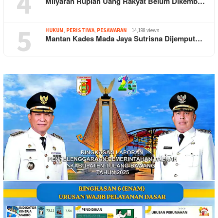
4
Milyaran Rupiah Uang Rakyat Belum Dikemb…
5
HUKUM
,
PERISTIWA
,
PESAWARAN
14,198 views
Mantan Kades Mada Jaya Sutrisna Dijemput…