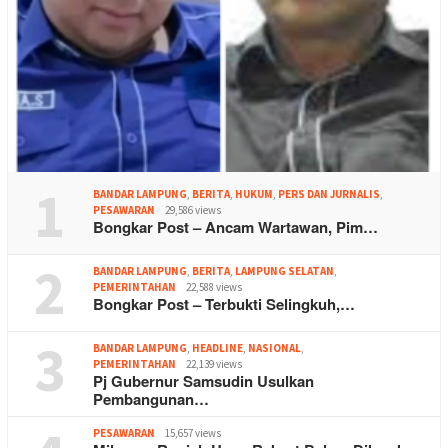
1
BANDAR LAMPUNG
,
BERITA
,
HUKUM
,
PERS DAN JURNALIS
,
PESAWARAN
29,586 views
Bongkar Post – Ancam Wartawan, Pim…
2
BANDAR LAMPUNG
,
BERITA
,
LAMPUNG SELATAN
,
PEMERINTAHAN
22,588 views
Bongkar Post – Terbukti Selingkuh,…
3
BANDAR LAMPUNG
,
HEADLINE
,
NASIONAL
,
PEMERINTAHAN
22,139 views
Pj Gubernur Samsudin Usulkan
Pembangunan…
PESAWARAN
15,657 views