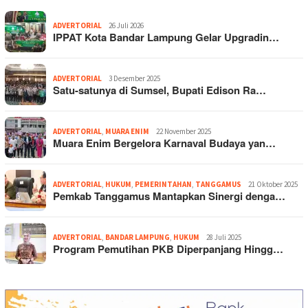
ADVERTORIAL
26 Juli 2026
IPPAT Kota Bandar Lampung Gelar Upgradin…
ADVERTORIAL
3 Desember 2025
Satu-satunya di Sumsel, Bupati Edison Ra…
ADVERTORIAL
,
MUARA ENIM
22 November 2025
Muara Enim Bergelora Karnaval Budaya yan…
ADVERTORIAL
,
HUKUM
,
PEMERINTAHAN
,
TANGGAMUS
21 Oktober 2025
Pemkab Tanggamus Mantapkan Sinergi denga…
ADVERTORIAL
,
BANDAR LAMPUNG
,
HUKUM
28 Juli 2025
Program Pemutihan PKB Diperpanjang Hingg…