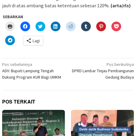
jauh di atas ambang batas ketentuan sebesar 120%.
(arta/rls)
SEBARKAN
Klik
Klik
Klik
Klik
Klik
Klik
Klik
Klik
untuk
untuk
untuk
untuk
untuk
untuk
untuk
untuk
mencetak(Membuka
membagikan
berbagi
berbagi
berbagi
berbagi
berbagi
berbagi
di
di
pada
di
pada
pada
pada
via
Klik
Lagi
jendela
Facebook(Membuka
Twitter(Membuka
Linkedln(Membuka
Reddit(Membuka
Tumblr(Membuka
Pinterest(Membu
Pocket(
untuk
yang
di
di
di
di
di
di
di
berbagi
baru)
jendela
jendela
jendela
jendela
jendela
jendela
jendela
di
yang
yang
yang
yang
yang
yang
yang
Telegram(Membuka
baru)
baru)
baru)
baru)
baru)
baru)
baru)
di
Navigasi
jendela
Pos sebelumnya
Pos berikutnya
yang
pos
ADV: Bupati Lampung Tengah
DPRD Lambar Tinjau Pembangunan
baru)
Dukung Program KUR Bagi UMKM
Gedung Budaya
POS TERKAIT