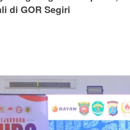
i di GOR Segiri
buka