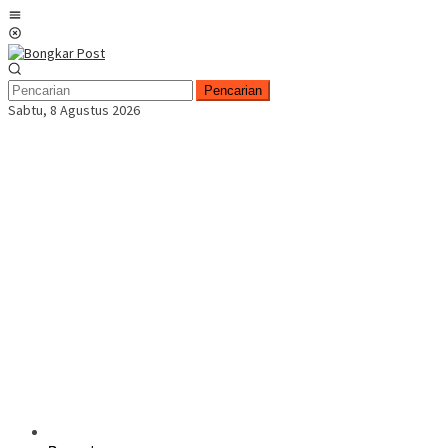
Loncat
Menu
ke
Mobile
konten
Pencarian
Sabtu, 8 Agustus 2026