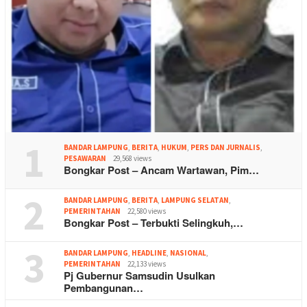
1
BANDAR LAMPUNG
,
BERITA
,
HUKUM
,
PERS DAN JURNALIS
,
PESAWARAN
29,568 views
Bongkar Post – Ancam Wartawan, Pim…
2
BANDAR LAMPUNG
,
BERITA
,
LAMPUNG SELATAN
,
PEMERINTAHAN
22,580 views
Bongkar Post – Terbukti Selingkuh,…
3
BANDAR LAMPUNG
,
HEADLINE
,
NASIONAL
,
PEMERINTAHAN
22,133 views
Pj Gubernur Samsudin Usulkan
Pembangunan…