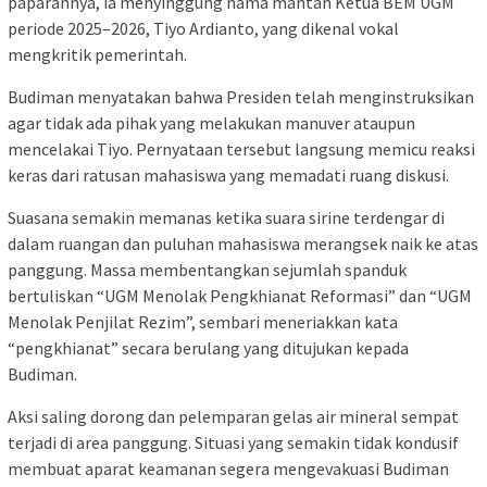
paparannya, ia menyinggung nama mantan Ketua BEM UGM
periode 2025–2026, Tiyo Ardianto, yang dikenal vokal
mengkritik pemerintah.
Budiman menyatakan bahwa Presiden telah menginstruksikan
agar tidak ada pihak yang melakukan manuver ataupun
mencelakai Tiyo. Pernyataan tersebut langsung memicu reaksi
keras dari ratusan mahasiswa yang memadati ruang diskusi.
Suasana semakin memanas ketika suara sirine terdengar di
dalam ruangan dan puluhan mahasiswa merangsek naik ke atas
panggung. Massa membentangkan sejumlah spanduk
bertuliskan “UGM Menolak Pengkhianat Reformasi” dan “UGM
Menolak Penjilat Rezim”, sembari meneriakkan kata
“pengkhianat” secara berulang yang ditujukan kepada
Budiman.
Aksi saling dorong dan pelemparan gelas air mineral sempat
terjadi di area panggung. Situasi yang semakin tidak kondusif
membuat aparat keamanan segera mengevakuasi Budiman