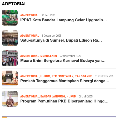
ADETORIAL
ADVERTORIAL
26 Juli 2026
IPPAT Kota Bandar Lampung Gelar Upgradin…
ADVERTORIAL
3 Desember 2025
Satu-satunya di Sumsel, Bupati Edison Ra…
ADVERTORIAL
,
MUARA ENIM
22 November 2025
Muara Enim Bergelora Karnaval Budaya yan…
ADVERTORIAL
,
HUKUM
,
PEMERINTAHAN
,
TANGGAMUS
21 Oktober 2025
Pemkab Tanggamus Mantapkan Sinergi denga…
ADVERTORIAL
,
BANDAR LAMPUNG
,
HUKUM
28 Juli 2025
Program Pemutihan PKB Diperpanjang Hingg…