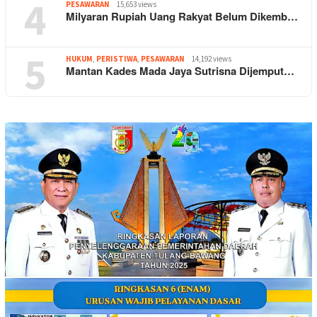
4
PESAWARAN
15,653 views
Milyaran Rupiah Uang Rakyat Belum Dikemb…
5
HUKUM
,
PERISTIWA
,
PESAWARAN
14,192 views
Mantan Kades Mada Jaya Sutrisna Dijemput…