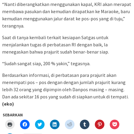
“Nanti diberangkatkan menggunakan kapal, KRI akan merapat
membawa pasukan dan kemudian dirapatkan ke Maraoke, baru
kemudian menggunakan jalur darat ke pos-pos yang di tuju,”
terangnya.
Saat di tanya kembali terkait kesiapan Satgas untuk
menjalankan tugas di perbatasan RI dengan baik, Ia
menegaskan bahwa prajurit sudah benar-benar siap.
“Sudah sangat siap, 200 % yakin,” tegasnya.
Berdasarkan informasi, di perbatasan para prajurit akan
menempati pos – pos dengan dengan jumlah prajurit kurang
lebih 32 orang yang dipimpin oleh Danpos masing – masing.
Dan ada sekitar 16 pos yang sudah di siapkan untuk di tempati.
(eko)
SEBARKAN
Klik
Klik
Klik
Klik
Klik
Klik
Klik
Klik
untuk
untuk
untuk
untuk
untuk
untuk
untuk
untuk
mencetak(Membuka
membagikan
berbagi
berbagi
berbagi
berbagi
berbagi
berbagi