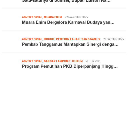
Satu-satunya di Sumsel, Bupati Edison Ra…
ADVERTORIAL
,
MUARA ENIM
22 November 2025
Muara Enim Bergelora Karnaval Budaya yan…
ADVERTORIAL
,
HUKUM
,
PEMERINTAHAN
,
TANGGAMUS
21 Oktober 2025
Pemkab Tanggamus Mantapkan Sinergi denga…
ADVERTORIAL
,
BANDAR LAMPUNG
,
HUKUM
28 Juli 2025
Program Pemutihan PKB Diperpanjang Hingg…