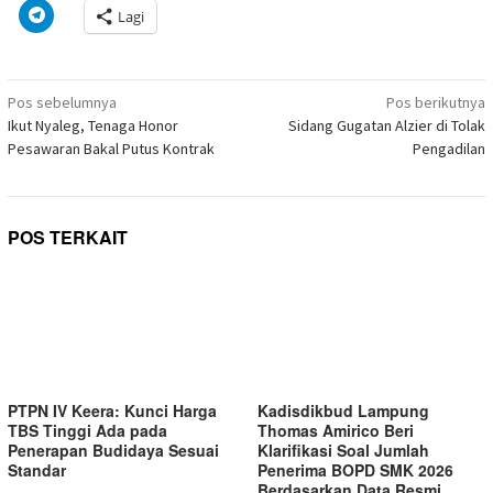
di
di
pada
di
pada
pada
pada
via
Klik
Lagi
jendela
Facebook(Membuka
Twitter(Membuka
Linkedln(Membuka
Reddit(Membuka
Tumblr(Membuka
Pinterest(Membu
Pocket(
untuk
yang
di
di
di
di
di
di
di
berbagi
baru)
jendela
jendela
jendela
jendela
jendela
jendela
jendela
di
yang
yang
yang
yang
yang
yang
yang
Telegram(Membuka
baru)
baru)
baru)
baru)
baru)
baru)
baru)
di
Navigasi
jendela
Pos sebelumnya
Pos berikutnya
yang
pos
Ikut Nyaleg, Tenaga Honor
Sidang Gugatan Alzier di Tolak
baru)
Pesawaran Bakal Putus Kontrak
Pengadilan
POS TERKAIT
PTPN IV Keera: Kunci Harga
Kadisdikbud Lampung
TBS Tinggi Ada pada
Thomas Amirico Beri
Penerapan Budidaya Sesuai
Klarifikasi Soal Jumlah
Standar
Penerima BOPD SMK 2026
Berdasarkan Data Resmi