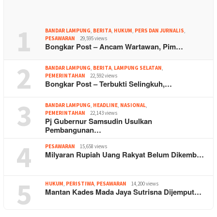
1
BANDAR LAMPUNG
,
BERITA
,
HUKUM
,
PERS DAN JURNALIS
,
PESAWARAN
29,595 views
Bongkar Post – Ancam Wartawan, Pim…
2
BANDAR LAMPUNG
,
BERITA
,
LAMPUNG SELATAN
,
PEMERINTAHAN
22,592 views
Bongkar Post – Terbukti Selingkuh,…
3
BANDAR LAMPUNG
,
HEADLINE
,
NASIONAL
,
PEMERINTAHAN
22,143 views
Pj Gubernur Samsudin Usulkan
Pembangunan…
4
PESAWARAN
15,658 views
Milyaran Rupiah Uang Rakyat Belum Dikemb…
5
HUKUM
,
PERISTIWA
,
PESAWARAN
14,200 views
Mantan Kades Mada Jaya Sutrisna Dijemput…