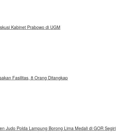
Diskusi Kabinet Prabowo di UGM
kan Fasilitas, 8 Orang Ditangkap
gen Judo Polda Lampung Borong Lima Medali di GOR Segiri