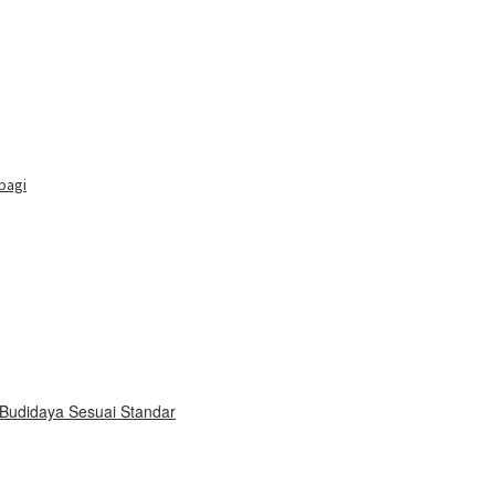
buka
bagi
Budidaya Sesuai Standar