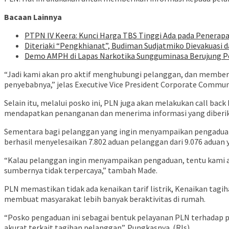
Bacaan Lainnya
PTPN IV Keera: Kunci Harga TBS Tinggi Ada pada Penerapa
Diteriaki “Pengkhianat”, Budiman Sudjatmiko Dievakuasi d
Demo AMPH di Lapas Narkotika Sungguminasa Berujung Per
“Jadi kami akan pro aktif menghubungi pelanggan, dan member
penyebabnya,” jelas Executive Vice President Corporate Commun
Selain itu, melalui posko ini, PLN juga akan melakukan call 
mendapatkan penanganan dan menerima informasi yang diberik
Sementara bagi pelanggan yang ingin menyampaikan pengaduan t
berhasil menyelesaikan 7.802 aduan pelanggan dari 9.076 aduan
“Kalau pelanggan ingin menyampaikan pengaduan, tentu kami a
sumbernya tidak terpercaya,” tambah Made.
PLN memastikan tidak ada kenaikan tarif listrik, Kenaikan tag
membuat masyarakat lebih banyak beraktivitas di rumah.
“Posko pengaduan ini sebagai bentuk pelayanan PLN terhadap p
akurat terkait tagihan pelanggan”. Pungkasnya. (Rls).