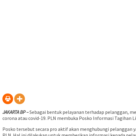
JAKARTA BP –
Sebagai bentuk pelayanan terhadap pelanggan, mere
corona atau covid-19. PLN membuka Posko Informasi Tagihan Lis
Posko tersebut secara pro aktif akan menghubungi pelanggan yan
PLN. Hal ini dilakukan untuk memberikan informasi kepada pela