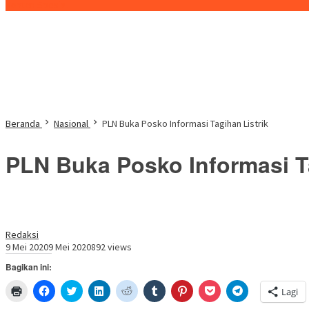
Konten Spesial
Beranda
Nasional
PLN Buka Posko Informasi Tagihan Listrik
PLN Buka Posko Informasi Ta
Redaksi
9 Mei 2020
9 Mei 2020
892 views
Bagikan ini:
Klik
Klik
Klik
Klik
Klik
Klik
Klik
Klik
Klik
Lagi
untuk
untuk
untuk
untuk
untuk
untuk
untuk
untuk
untuk
mencetak(Membuka
membagikan
berbagi
berbagi
berbagi
berbagi
berbagi
berbagi
berbagi