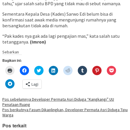
tahu,” ujar salah satu BPD yang tidak mau di sebut namanya.
Sementara Kepala Desa (Kades) Sarwo Edi belum bisa di
konfirmasi saat awak media mengunjungi rumahnya yang
bersangkutan tidak ada di rumah.
“Pak kades nya gak ada lagi pengajian mas,” kata salah satu
tetangganya.
(Imron)
Sebarkan
Bagikan ini:
Klik
Klik
Klik
Klik
Klik
Klik
Klik
Klik
untuk
untuk
untuk
untuk
untuk
untuk
untuk
untuk
mencetak(Membuka
membagikan
berbagi
berbagi
berbagi
berbagi
berbagi
berbagi
di
di
pada
di
pada
pada
pada
via
Klik
Lagi
jendela
Facebook(Membuka
Twitter(Membuka
Linkedln(Membuka
Reddit(Membuka
Tumblr(Membuka
Pinterest(Membu
Pocket(
untuk
yang
di
di
di
di
di
di
di
berbagi
baru)
jendela
jendela
jendela
jendela
jendela
jendela
jendela
di
yang
yang
yang
yang
yang
yang
yang
Telegram(Membuka
Navigasi
Pos sebelumnya
Developer Permata Asri Diduga “Kangkangi” UU
baru)
baru)
baru)
baru)
baru)
baru)
baru)
di
Penataan Ruang
jendela
pos
yang
Pos berikutnya
Fasum Dikaplingkan, Developer Permata Asri Diduga Tipu
baru)
Warga
Pos terkait