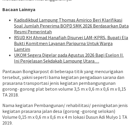
Bacaan Lainnya
Kadisdikbud Lampung Thomas Amirico Beri Klarifikasi
Soal Jumlah Penerima BOPD SMK 2026 Berdasarkan Data
Resmi Pemerintah
RSUD KH Ahmad Hanafiah Disurvei LAM-KPRS, Bupati Ela
Bukti Komitmen Layanan Paripurna Untuk Warga
Lamtim
UKOM Segera Digelar pada Agustus 2026 Bagi Eselon II.
Ini Penjelasan Sekdakab Lampung Utara…
Pantauan Bongkarpost di beberapa titik yang mencurigakan
tersebut, yakni seperti bama kegiatan pengadaan sarana dan
prasarana transportasi jenis kegiatan pembangungunan
gorong- gorong plat beton volume 3,5 m x 0,6 m x 0,6 m x 0,15
TA 2018.
Nama kegiatan Pembangunan/ rehabilitasi/ peningkatan jenis
kegiatan prasarana jalan desa (gorong -gorong selokan)
Volume 0,15 m x 0,6 m x 0,6 m x 4 m lokasi Dusun Adi Mulyo 1 TA
2019.