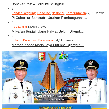
Bongkar Post – Terbukti Selingkuh,…
3
Bandar Lampung
,
Headline
,
Nasional
,
Pemerintahan
22,159 views
Pj Gubernur Samsudin Usulkan Pembangunan…
4
Pesawaran
15,665 views
Milyaran Rupiah Uang Rakyat Belum Dikemb…
5
Hukum
,
Peristiwa
,
Pesawaran
14,211 views
Mantan Kades Mada Jaya Sutrisna Dijemput…