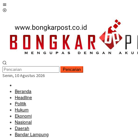
Loncat
Menu
ke
Mobile
konten
Pencarian
Senin, 10 Agustus 2026
Beranda
Headline
Politik
Hukum
Ekonomi
Nasional
Daerah
Bandar Lampung