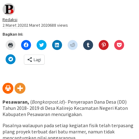
Redaksi
2 Maret 2020
2 Maret 2020
688 views
Bagikan ini:
Klik
Klik
Klik
Klik
Klik
Klik
Klik
Klik
untuk
untuk
untuk
untuk
untuk
untuk
untuk
untuk
mencetak(Membuka
membagikan
berbagi
berbagi
berbagi
berbagi
berbagi
berbagi
di
di
pada
di
pada
pada
pada
via
Klik
Lagi
jendela
Facebook(Membuka
Twitter(Membuka
Linkedln(Membuka
Reddit(Membuka
Tumblr(Membuka
Pinterest(Membu
Pocket(
untuk
yang
di
di
di
di
di
di
di
berbagi
baru)
jendela
jendela
jendela
jendela
jendela
jendela
jendela
di
yang
yang
yang
yang
yang
yang
yang
Telegram(Membuka
baru)
baru)
baru)
baru)
baru)
baru)
baru)
di
jendela
yang
baru)
Pesawaran,
(
Bongkarpost.id
)- Penyerapan Dana Desa (DD)
Tahun 2018- 2019 di Desa Kalirejo Kecamatan Negeri Katon
Kabupaten Pesawaran mencurigakan.
Pasalnya walaupun pada setiap kegiatan fisik telah terpasang
plang proyek terbuat dari batu marmer, namun tidak
mencantumkan nilai anggarannya.