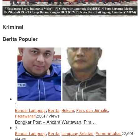
Kriminal
Berita Populer
1
Bandar Lampung
,
Berita
,
Hukum
,
Pers dan Jurnalis
,
Pesawaran
29,617 views
Bongkar Post – Ancam Wartawan, Pim…
2
Bandar Lampung
,
Berita
,
Lampung Selatan
,
Pemerintahan
22,601
views