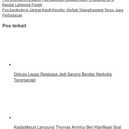
Navigasi
baru)
baru)
baru)
baru)
baru)
baru)
baru)
di
Bandar Lampung Pungli
jendela
pos
yang
Pos berikutnya
Jangan Kasih Kendor, Dishub Tulangbawang Terus Jaga
baru)
Perbatasan
Pos terkait
Diduga Lapas Rajabasa Jadi Sarang Bandar Narkoba
Terorganisir
Kadisdikbud Lampung Thomas Amirico Beri Klarifikasi Soal