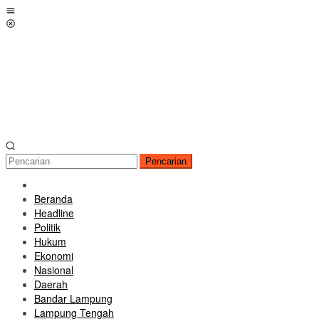
Loncat
Menu
ke
Mobile
konten
Pencarian
Beranda
Headline
Politik
Hukum
Ekonomi
Nasional
Daerah
Bandar Lampung
Lampung Tengah