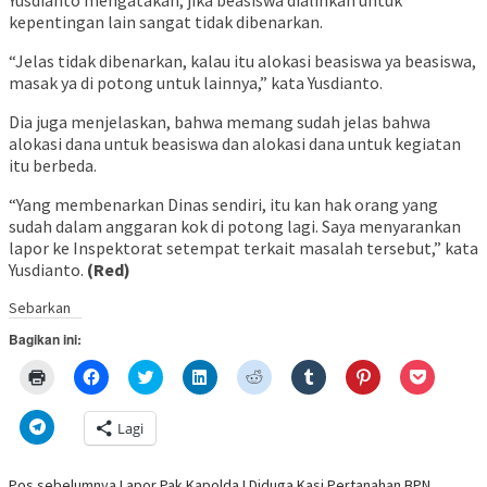
Yusdianto mengatakan, jika beasiswa dialihkan untuk
kepentingan lain sangat tidak dibenarkan.
“Jelas tidak dibenarkan, kalau itu alokasi beasiswa ya beasiswa,
masak ya di potong untuk lainnya,” kata Yusdianto.
Dia juga menjelaskan, bahwa memang sudah jelas bahwa
alokasi dana untuk beasiswa dan alokasi dana untuk kegiatan
itu berbeda.
“Yang membenarkan Dinas sendiri, itu kan hak orang yang
sudah dalam anggaran kok di potong lagi. Saya menyarankan
lapor ke Inspektorat setempat terkait masalah tersebut,” kata
Yusdianto.
(Red)
Sebarkan
Bagikan ini:
Klik
Klik
Klik
Klik
Klik
Klik
Klik
Klik
untuk
untuk
untuk
untuk
untuk
untuk
untuk
untuk
mencetak(Membuka
membagikan
berbagi
berbagi
berbagi
berbagi
berbagi
berbagi
di
di
pada
di
pada
pada
pada
via
Klik
Lagi
jendela
Facebook(Membuka
Twitter(Membuka
Linkedln(Membuka
Reddit(Membuka
Tumblr(Membuka
Pinterest(Membu
Pocket(
untuk
yang
di
di
di
di
di
di
di
berbagi
baru)
jendela
jendela
jendela
jendela
jendela
jendela
jendela
di
yang
yang
yang
yang
yang
yang
yang
Telegram(Membuka
Pos sebelumnya
Lapor Pak Kapolda.! Diduga Kasi Pertanahan BPN