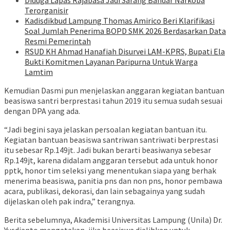
Diduga Lapas Rajabasa Jadi Sarang Bandar Narkoba
Terorganisir
Kadisdikbud Lampung Thomas Amirico Beri Klarifikasi
Soal Jumlah Penerima BOPD SMK 2026 Berdasarkan Data
Resmi Pemerintah
RSUD KH Ahmad Hanafiah Disurvei LAM-KPRS, Bupati Ela
Bukti Komitmen Layanan Paripurna Untuk Warga
Lamtim
Kemudian Dasmi pun menjelaskan anggaran kegiatan bantuan
beasiswa santri berprestasi tahun 2019 itu semua sudah sesuai
dengan DPA yang ada.
“Jadi begini saya jelaskan persoalan kegiatan bantuan itu.
Kegiatan bantuan beasiswa santriwan santriwati berprestasi
itu sebesar Rp.149jt. Jadi bukan berarti beasiwanya sebesar
Rp.149jt, karena didalam anggaran tersebut ada untuk honor
pptk, honor tim seleksi yang menentukan siapa yang berhak
menerima beasiswa, panitia pns dan non pns, honor pembawa
acara, publikasi, dekorasi, dan lain sebagainya yang sudah
dijelaskan oleh pak indra,” terangnya.
Berita sebelumnya, Akademisi Universitas Lampung (Unila) Dr.