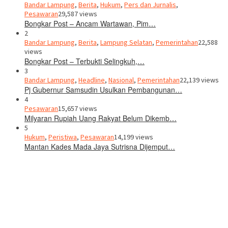
Bandar Lampung
,
Berita
,
Hukum
,
Pers dan Jurnalis
,
Pesawaran
29,587 views
Bongkar Post – Ancam Wartawan, Pim…
2
Bandar Lampung
,
Berita
,
Lampung Selatan
,
Pemerintahan
22,588
views
Bongkar Post – Terbukti Selingkuh,…
3
Bandar Lampung
,
Headline
,
Nasional
,
Pemerintahan
22,139 views
Pj Gubernur Samsudin Usulkan Pembangunan…
4
Pesawaran
15,657 views
Milyaran Rupiah Uang Rakyat Belum Dikemb…
5
Hukum
,
Peristiwa
,
Pesawaran
14,199 views
Mantan Kades Mada Jaya Sutrisna Dijemput…