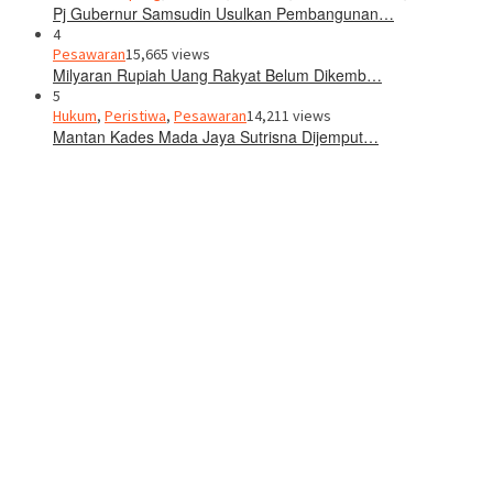
Pj Gubernur Samsudin Usulkan Pembangunan…
4
Pesawaran
15,665 views
Milyaran Rupiah Uang Rakyat Belum Dikemb…
5
Hukum
,
Peristiwa
,
Pesawaran
14,211 views
Mantan Kades Mada Jaya Sutrisna Dijemput…