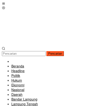
Loncat
Menu
ke
Mobile
konten
Pencarian
Beranda
Headline
Politik
Hukum
Ekonomi
Nasional
Daerah
Bandar Lampung
Lampung Tengah