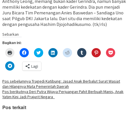
Anthony Leong, memang bukan kader Gerindra, namun banyak
memiliki kedekatan dengan kader Gerindra. Dia pun menjadi
Juru Bicara Tim Pemenangan Anies Baswedan – Sandiaga Uno
saat Pilgub DKI Jakarta lalu. Dari situ dia memiliki kedekatan
dengan pengusaha Hashim Djojohadikusumo. (tk/rls)
Sebarkan
Bagikan ini:
Klik
Klik
Klik
Klik
Klik
Klik
Klik
Klik
untuk
untuk
untuk
untuk
untuk
untuk
untuk
untuk
mencetak(Membuka
membagikan
berbagi
berbagi
berbagi
berbagi
berbagi
berbagi
di
di
pada
di
pada
pada
pada
via
Klik
Lagi
jendela
Facebook(Membuka
Twitter(Membuka
Linkedln(Membuka
Reddit(Membuka
Tumblr(Membuka
Pinterest(Membu
Pocket(
untuk
yang
di
di
di
di
di
di
di
berbagi
baru)
jendela
jendela
jendela
jendela
jendela
jendela
jendela
di
yang
yang
yang
yang
yang
yang
yang
Telegram(Membuka
Navigasi
Pos sebelumnya
Tragedi Katibung: Jasad Anak Berbalut Surat Wasiat
baru)
baru)
baru)
baru)
baru)
baru)
baru)
di
dan Hilangnya Mata Pemerintah Daerah
jendela
pos
yang
Pos berikutnya
Deri Putra Wijaya Perjuangan Pahit Berbuah Manis, Anak
baru)
Yatim Kini Jadi Prajurit Negara
Pos terkait