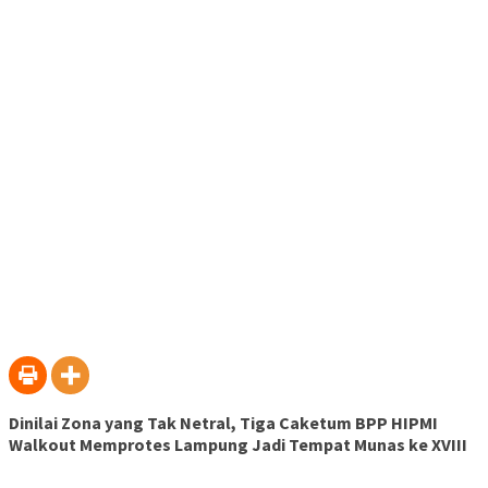
Telegram(Membuka
baru)
baru)
baru)
baru)
baru)
baru)
baru)
di
jendela
yang
baru)
Dinilai Zona yang Tak Netral, Tiga Caketum BPP HIPMI
Walkout Memprotes Lampung Jadi Tempat Munas ke XVIII