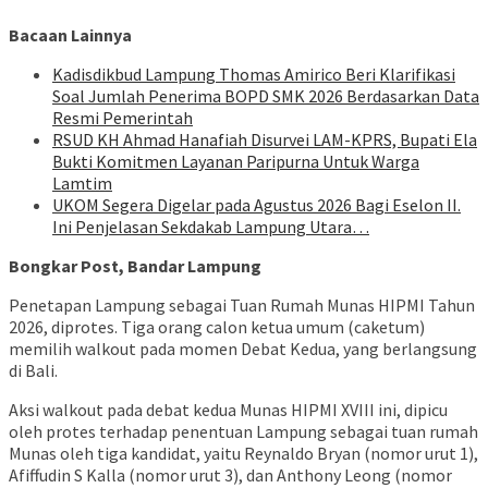
Bacaan Lainnya
Kadisdikbud Lampung Thomas Amirico Beri Klarifikasi
Soal Jumlah Penerima BOPD SMK 2026 Berdasarkan Data
Resmi Pemerintah
RSUD KH Ahmad Hanafiah Disurvei LAM-KPRS, Bupati Ela
Bukti Komitmen Layanan Paripurna Untuk Warga
Lamtim
UKOM Segera Digelar pada Agustus 2026 Bagi Eselon II.
Ini Penjelasan Sekdakab Lampung Utara…
Bongkar Post, Bandar Lampung
Penetapan Lampung sebagai Tuan Rumah Munas HIPMI Tahun
2026, diprotes. Tiga orang calon ketua umum (caketum)
memilih walkout pada momen Debat Kedua, yang berlangsung
di Bali.
Aksi walkout pada debat kedua Munas HIPMI XVIII ini, dipicu
oleh protes terhadap penentuan Lampung sebagai tuan rumah
Munas oleh tiga kandidat, yaitu Reynaldo Bryan (nomor urut 1),
Afiffudin S Kalla (nomor urut 3), dan Anthony Leong (nomor