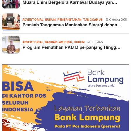
Muara Enim Bergelora Karnaval Budaya yan…
ADVERTORIAL
,
HUKUM
,
PEMERINTAHAN
,
TANGGAMUS
21 Oktober 2025
Pemkab Tanggamus Mantapkan Sinergi denga…
ADVERTORIAL
,
BANDAR LAMPUNG
,
HUKUM
28 Juli 2025
Program Pemutihan PKB Diperpanjang Hingg…