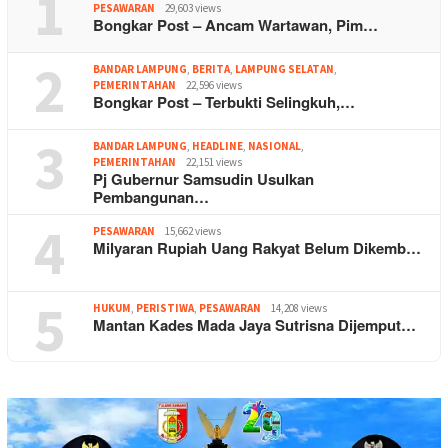
1
PESAWARAN
29,603 views
Bongkar Post – Ancam Wartawan, Pim…
2
BANDAR LAMPUNG
,
BERITA
,
LAMPUNG SELATAN
,
PEMERINTAHAN
22,596 views
Bongkar Post – Terbukti Selingkuh,…
3
BANDAR LAMPUNG
,
HEADLINE
,
NASIONAL
,
PEMERINTAHAN
22,151 views
Pj Gubernur Samsudin Usulkan
Pembangunan…
4
PESAWARAN
15,662 views
Milyaran Rupiah Uang Rakyat Belum Dikemb…
5
HUKUM
,
PERISTIWA
,
PESAWARAN
14,208 views
Mantan Kades Mada Jaya Sutrisna Dijemput…