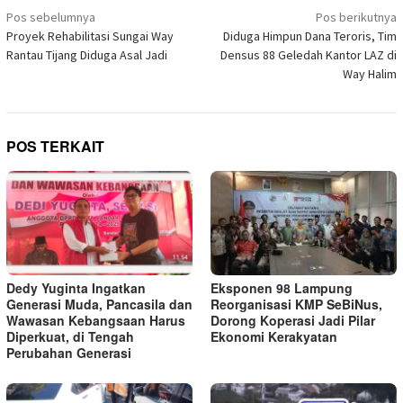
di
Navigasi
jendela
Pos sebelumnya
Pos berikutnya
yang
pos
Proyek Rehabilitasi Sungai Way
Diduga Himpun Dana Teroris, Tim
baru)
Rantau Tijang Diduga Asal Jadi
Densus 88 Geledah Kantor LAZ di
Way Halim
POS TERKAIT
Dedy Yuginta Ingatkan
Eksponen 98 Lampung
Generasi Muda, Pancasila dan
Reorganisasi KMP SeBiNus,
Wawasan Kebangsaan Harus
Dorong Koperasi Jadi Pilar
Diperkuat, di Tengah
Ekonomi Kerakyatan
Perubahan Generasi