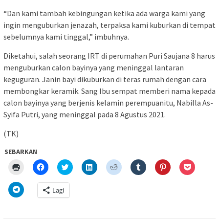
“Dan kami tambah kebingungan ketika ada warga kami yang
ingin menguburkan jenazah, terpaksa kami kuburkan di tempat
sebelumnya kami tinggal,” imbuhnya.
Diketahui, salah seorang IRT di perumahan Puri Saujana 8 harus
menguburkan calon bayinya yang meninggal lantaran
keguguran. Janin bayi dikuburkan di teras rumah dengan cara
membongkar keramik. Sang Ibu sempat memberi nama kepada
calon bayinya yang berjenis kelamin perempuanitu, Nabilla As-
Syifa Putri, yang meninggal pada 8 Agustus 2021.
(TK)
SEBARKAN
Klik
Klik
Klik
Klik
Klik
Klik
Klik
Klik
untuk
untuk
untuk
untuk
untuk
untuk
untuk
untuk
mencetak(Membuka
membagikan
berbagi
berbagi
berbagi
berbagi
berbagi
berbagi
di
di
pada
di
pada
pada
pada
via
Klik
Lagi
jendela
Facebook(Membuka
Twitter(Membuka
Linkedln(Membuka
Reddit(Membuka
Tumblr(Membuka
Pinterest(Membu
Pocket(
untuk
yang
di
di
di
di
di
di
di
berbagi
baru)
jendela
jendela
jendela
jendela
jendela
jendela
jendela
di
yang
yang
yang
yang
yang
yang
yang
Telegram(Membuka
baru)
baru)
baru)
baru)
baru)
baru)
baru)