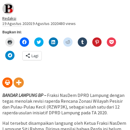
Redaksi
19 Agustus 2020
19 Agustus 2020
480 views
Bagikan ini:
Klik
Klik
Klik
Klik
Klik
Klik
Klik
Klik
untuk
untuk
untuk
untuk
untuk
untuk
untuk
untuk
mencetak(Membuka
membagikan
berbagi
berbagi
berbagi
berbagi
berbagi
berbagi
di
di
pada
di
pada
pada
pada
via
Klik
Lagi
jendela
Facebook(Membuka
Twitter(Membuka
Linkedln(Membuka
Reddit(Membuka
Tumblr(Membuka
Pinterest(Membu
Pocket(
untuk
yang
di
di
di
di
di
di
di
berbagi
baru)
jendela
jendela
jendela
jendela
jendela
jendela
jendela
di
yang
yang
yang
yang
yang
yang
yang
Telegram(Membuka
baru)
baru)
baru)
baru)
baru)
baru)
baru)
di
jendela
yang
baru)
BANDAR LAMPUNG BP –
Fraksi NasDem DPRD Lampung dengan
tegas menolak revisi raperda Rencana Zonasi Wilayah Pesisir
dan Pulau-Pulau Kecil (RZWP3K), sebagai salah satu dari 12
raperda usulan inisiatif DPRD Lampung pada TA 2020.
Hal tersebut disampaikan langsung oleh Ketua Fraksi NasDem
Lampung Siti Rahma. Dirinya menilai bahwa Perda ini belum