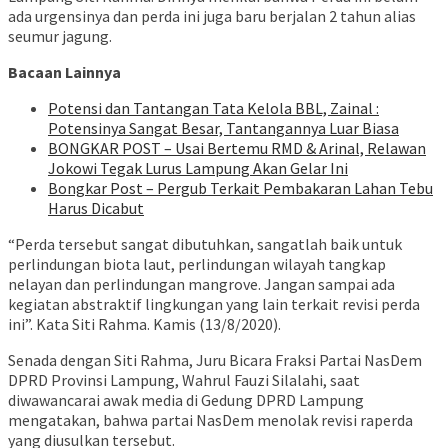
ada urgensinya dan perda ini juga baru berjalan 2 tahun alias
seumur jagung.
Bacaan Lainnya
Potensi dan Tantangan Tata Kelola BBL, Zainal :
Potensinya Sangat Besar, Tantangannya Luar Biasa
BONGKAR POST – Usai Bertemu RMD & Arinal, Relawan
Jokowi Tegak Lurus Lampung Akan Gelar Ini
Bongkar Post – Pergub Terkait Pembakaran Lahan Tebu
Harus Dicabut
“Perda tersebut sangat dibutuhkan, sangatlah baik untuk
perlindungan biota laut, perlindungan wilayah tangkap
nelayan dan perlindungan mangrove. Jangan sampai ada
kegiatan abstraktif lingkungan yang lain terkait revisi perda
ini”. Kata Siti Rahma. Kamis (13/8/2020).
Senada dengan Siti Rahma, Juru Bicara Fraksi Partai NasDem
DPRD Provinsi Lampung, Wahrul Fauzi Silalahi, saat
diwawancarai awak media di Gedung DPRD Lampung
mengatakan, bahwa partai NasDem menolak revisi raperda
yang diusulkan tersebut.