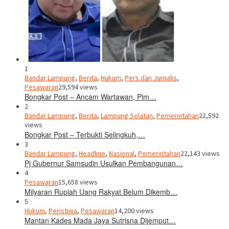
1
Bandar Lampung
,
Berita
,
Hukum
,
Pers dan Jurnalis
,
Pesawaran
29,594 views
Bongkar Post – Ancam Wartawan, Pim…
2
Bandar Lampung
,
Berita
,
Lampung Selatan
,
Pemerintahan
22,592
views
Bongkar Post – Terbukti Selingkuh,…
3
Bandar Lampung
,
Headline
,
Nasional
,
Pemerintahan
22,143 views
Pj Gubernur Samsudin Usulkan Pembangunan…
4
Pesawaran
15,658 views
Milyaran Rupiah Uang Rakyat Belum Dikemb…
5
Hukum
,
Peristiwa
,
Pesawaran
14,200 views
Mantan Kades Mada Jaya Sutrisna Dijemput…