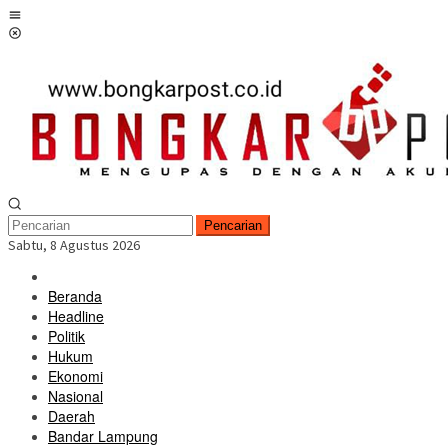
Loncat
Menu
ke
Mobile
konten
Pencarian
Sabtu, 8 Agustus 2026
Beranda
Headline
Politik
Hukum
Ekonomi
Nasional
Daerah
Bandar Lampung