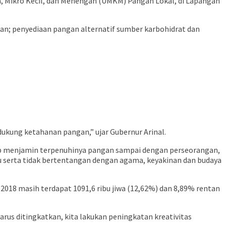
, Mikro Kecil, dan Menengah (UMKM) Pangan Lokal, di Lapangan
gan; penyediaan pangan alternatif sumber karbohidrat dan
ukung ketahanan pangan,” ujar Gubernur Arinal.
 menjamin terpenuhinya pangan sampai dengan perseorangan,
u serta tidak bertentangan dengan agama, keyakinan dan budaya
2018 masih terdapat 1091,6 ribu jiwa (12,62%) dan 8,89% rentan
rus ditingkatkan, kita lakukan peningkatan kreativitas