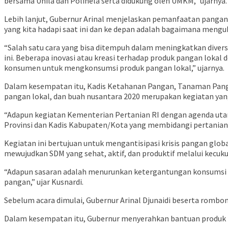
bersama Unila dan Polinela serta didukung oleh UMKM,” ujarnya.
Lebih lanjut, Gubernur Arinal menjelaskan pemanfaatan pangan
yang kita hadapi saat ini dan ke depan adalah bagaimana mengub
“Salah satu cara yang bisa ditempuh dalam meningkatkan divers
ini. Beberapa inovasi atau kreasi terhadap produk pangan loka
konsumen untuk mengkonsumsi produk pangan lokal,” ujarnya.
Dalam kesempatan itu, Kadis Ketahanan Pangan, Tanaman Panga
pangan lokal, dan buah nusantara 2020 merupakan kegiatan yang
“Adapun kegiatan Kementerian Pertanian RI dengan agenda utama
Provinsi dan Kadis Kabupaten/Kota yang membidangi pertanian,
Kegiatan ini bertujuan untuk mengantisipasi krisis pangan glo
mewujudkan SDM yang sehat, aktif, dan produktif melalui kecu
“Adapun sasaran adalah menurunkan ketergantungan konsumsi 
pangan,” ujar Kusnardi.
Sebelum acara dimulai, Gubernur Arinal Djunaidi beserta rombo
Dalam kesempatan itu, Gubernur menyerahkan bantuan produk hol