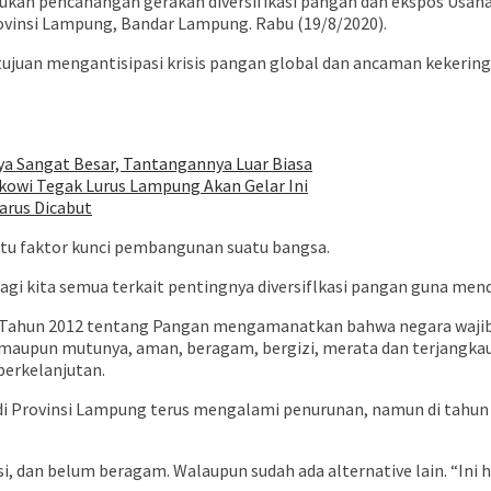
ukan pencanangan gerakan diversifikasi pangan dan ekspos Usaha
vinsi Lampung, Bandar Lampung. Rabu (19/8/2020).
rtujuan mengantisipasi krisis pangan global dan ancaman kekerin
ya Sangat Besar, Tantangannya Luar Biasa
owi Tegak Lurus Lampung Akan Gelar Ini
arus Dicabut
tu faktor kunci pembangunan suatu bangsa.
gi kita semua terkait pentingnya diversiflkasi pangan guna mend
Tahun 2012 tentang Pangan mengamanatkan bahwa negara wajib
h maupun mutunya, aman, beragam, bergizi, merata dan terjangka
berkelanjutan.
 di Provinsi Lampung terus mengalami penurunan, namun di tahun 
dan belum beragam. Walaupun sudah ada alternative lain. “Ini ha