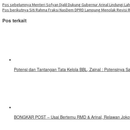
Navigasi
Pos sebelumnya
Menteri Sofyan Djalil Dukung Gubernur Arinal Lindungi La
Pos berikutnya
Siti Rahma Fraksi NasDem DPRD Lampung Menolak Revisi
pos
Pos terkait
Potensi dan Tantangan Tata Kelola BBL, Zainal : Potensinya 
BONGKAR POST – Usai Bertemu RMD & Arinal, Relawan Jokow