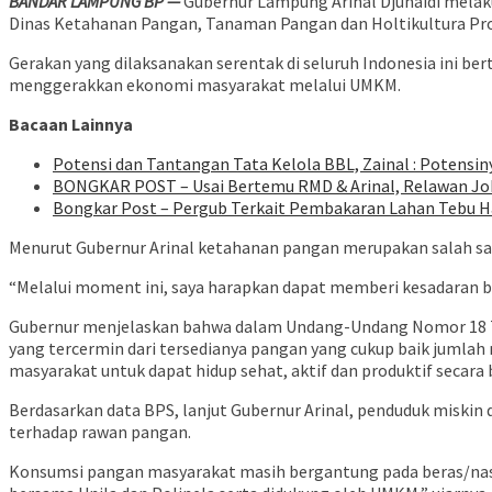
BANDAR LAMPUNG BP —
Gubernur Lampung Arinal Djunaidi melak
Dinas Ketahanan Pangan, Tanaman Pangan dan Holtikultura Pro
Gerakan yang dilaksanakan serentak di seluruh Indonesia ini be
menggerakkan ekonomi masyarakat melalui UMKM.
Bacaan Lainnya
Potensi dan Tantangan Tata Kelola BBL, Zainal : Potensin
BONGKAR POST – Usai Bertemu RMD & Arinal, Relawan Jok
Bongkar Post – Pergub Terkait Pembakaran Lahan Tebu H
Menurut Gubernur Arinal ketahanan pangan merupakan salah sa
“Melalui moment ini, saya harapkan dapat memberi kesadaran ba
Gubernur menjelaskan bahwa dalam Undang-Undang Nomor 18 
yang tercermin dari tersedianya pangan yang cukup baik jumla
masyarakat untuk dapat hidup sehat, aktif dan produktif secara 
Berdasarkan data BPS, lanjut Gubernur Arinal, penduduk miskin
terhadap rawan pangan.
Konsumsi pangan masyarakat masih bergantung pada beras/nasi, 