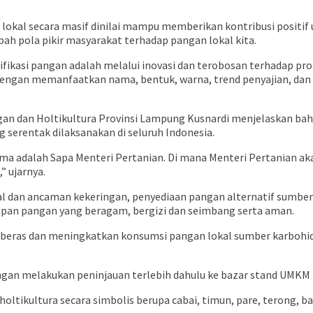
 lokal secara masif dinilai mampu memberikan kontribusi posit
ah pola pikir masyarakat terhadap pangan lokal kita.
ifikasi pangan adalah melalui inovasi dan terobosan terhadap pr
l dengan memanfaatkan nama, bentuk, warna, trend penyajian, da
n dan Holtikultura Provinsi Lampung Kusnardi menjelaskan bah
 serentak dilaksanakan di seluruh Indonesia.
 adalah Sapa Menteri Pertanian. Di mana Menteri Pertanian akan
” ujarnya.
bal dan ancaman kekeringan, penyediaan pangan alternatif sumbe
kupan pangan yang beragam, bergizi dan seimbang serta aman.
beras dan meningkatkan konsumsi pangan lokal sumber karbohi
ngan melakukan peninjauan terlebih dahulu ke bazar stand UMKM 
tikultura secara simbolis berupa cabai, timun, pare, terong, ba