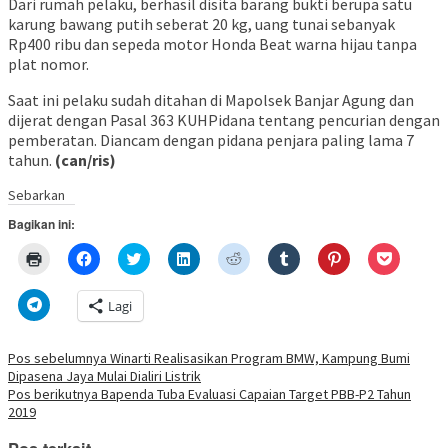
Dari rumah pelaku, berhasil disita barang bukti berupa satu
karung bawang putih seberat 20 kg, uang tunai sebanyak
Rp400 ribu dan sepeda motor Honda Beat warna hijau tanpa
plat nomor.
Saat ini pelaku sudah ditahan di Mapolsek Banjar Agung dan
dijerat dengan Pasal 363 KUHPidana tentang pencurian dengan
pemberatan. Diancam dengan pidana penjara paling lama 7
tahun.
(can/ris)
Sebarkan
Bagikan ini:
Klik
Klik
Klik
Klik
Klik
Klik
Klik
Klik
untuk
untuk
untuk
untuk
untuk
untuk
untuk
untuk
mencetak(Membuka
membagikan
berbagi
berbagi
berbagi
berbagi
berbagi
berbagi
di
di
pada
di
pada
pada
pada
via
Klik
Lagi
jendela
Facebook(Membuka
Twitter(Membuka
Linkedln(Membuka
Reddit(Membuka
Tumblr(Membuka
Pinterest(Membu
Pocket(
untuk
yang
di
di
di
di
di
di
di
berbagi
baru)
jendela
jendela
jendela
jendela
jendela
jendela
jendela
di
yang
yang
yang
yang
yang
yang
yang
Telegram(Membuka
Navigasi
Pos sebelumnya
Winarti Realisasikan Program BMW, Kampung Bumi
baru)
baru)
baru)
baru)
baru)
baru)
baru)
di
Dipasena Jaya Mulai Dialiri Listrik
jendela
pos
yang
Pos berikutnya
Bapenda Tuba Evaluasi Capaian Target PBB-P2 Tahun
baru)
2019