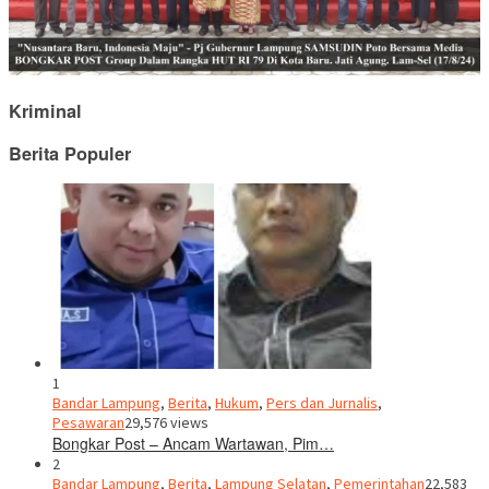
Kriminal
Berita Populer
1
Bandar Lampung
,
Berita
,
Hukum
,
Pers dan Jurnalis
,
Pesawaran
29,576 views
Bongkar Post – Ancam Wartawan, Pim…
2
Bandar Lampung
,
Berita
,
Lampung Selatan
,
Pemerintahan
22,583