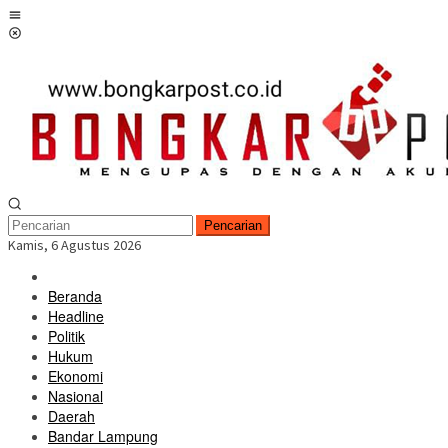
Loncat
Menu
ke
Mobile
konten
Pencarian
Kamis, 6 Agustus 2026
Beranda
Headline
Politik
Hukum
Ekonomi
Nasional
Daerah
Bandar Lampung