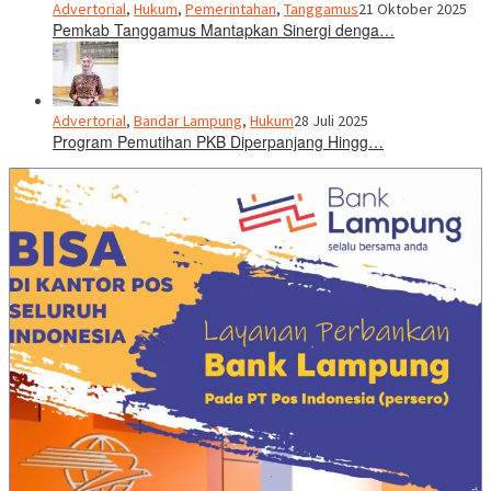
Advertorial
,
Hukum
,
Pemerintahan
,
Tanggamus
21 Oktober 2025
Pemkab Tanggamus Mantapkan Sinergi denga…
Advertorial
,
Bandar Lampung
,
Hukum
28 Juli 2025
Program Pemutihan PKB Diperpanjang Hingg…