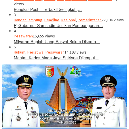
views
Bongkar Post – Terbukti Selingkuh,…
3
Bandar Lampung
,
Headline
,
Nasional
,
Pemerintahan
22,136 views
Pj Gubernur Samsudin Usulkan Pembangunan…
4
Pesawaran
15,655 views
Milyaran Rupiah Uang Rakyat Belum Dikemb…
5
Hukum
,
Peristiwa
,
Pesawaran
14,193 views
Mantan Kades Mada Jaya Sutrisna Dijemput…