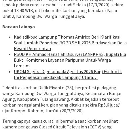
tindak pidana curat tersebut terjadi Selasa (17/3/2020), sekira
pukul 18.40 WIB, ditToko milik korban yang berada di Pasar
Unit 2, Kampung Dwi Warga Tunggal Jaya.
Bacaan Lainnya
Kadisdikbud Lampung Thomas Amirico Beri Klarifikasi
Soal Jumlah Penerima BOPD SMK 2026 Berdasarkan Data
Resmi Pemerintah
RSUD KH Ahmad Hanafiah Disurvei LAM-KPRS, Bupati Ela
Bukti Komitmen Layanan Paripurna Untuk Warga
Lamtim
UKOM Segera Digelar pada Agustus 2026 Bagi Eselon II.
Ini Penjelasan Sekdakab Lampung Utara…
“Identitas korban Didik Riyanto (38), berprofesi pedagang,
warga Kampung Dwi Warga Tunggal Jaya, Kecamatan Banjar
Agung, Kabupaten Tulangbawang. Akibat kejadian tersebut
korban mengalami kerugian yang ditaksir sekira Rp5,6 juta,”
ujar Kompol Rahmin, Jum’at (20/3/2020).
Terungkapnya kasus curat ini bermula saat korban melihat
kamera pengawas Closed Circuit Television (CCTV) yang