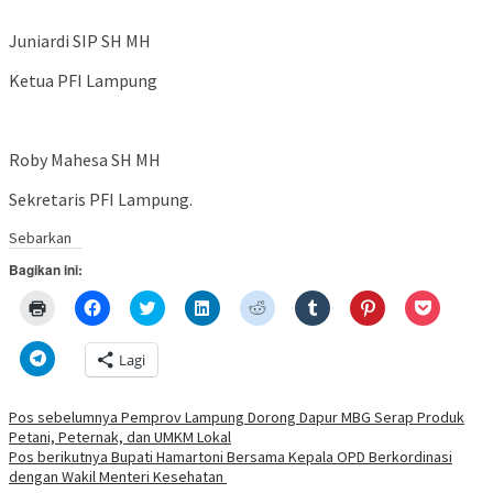
Juniardi SIP SH MH
Ketua PFI Lampung
Roby Mahesa SH MH
Sekretaris PFI Lampung.
Sebarkan
Bagikan ini:
Klik
Klik
Klik
Klik
Klik
Klik
Klik
Klik
untuk
untuk
untuk
untuk
untuk
untuk
untuk
untuk
mencetak(Membuka
membagikan
berbagi
berbagi
berbagi
berbagi
berbagi
berbagi
di
di
pada
di
pada
pada
pada
via
Klik
Lagi
jendela
Facebook(Membuka
Twitter(Membuka
Linkedln(Membuka
Reddit(Membuka
Tumblr(Membuka
Pinterest(Membu
Pocket(
untuk
yang
di
di
di
di
di
di
di
berbagi
baru)
jendela
jendela
jendela
jendela
jendela
jendela
jendela
di
yang
yang
yang
yang
yang
yang
yang
Telegram(Membuka
Navigasi
Pos sebelumnya
Pemprov Lampung Dorong Dapur MBG Serap Produk
baru)
baru)
baru)
baru)
baru)
baru)
baru)
di
Petani, Peternak, dan UMKM Lokal
jendela
pos
yang
Pos berikutnya
Bupati Hamartoni Bersama Kepala OPD Berkordinasi
baru)
dengan Wakil Menteri Kesehatan