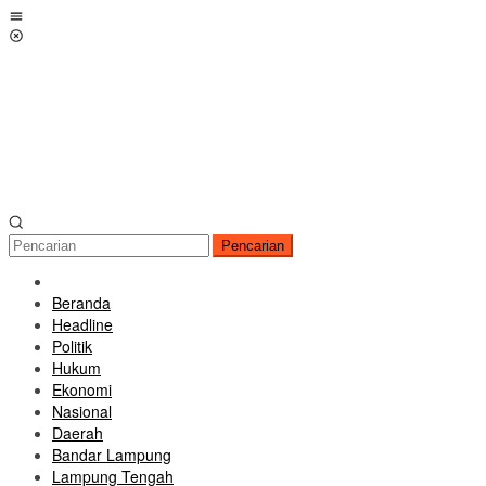
Loncat
Menu
ke
Mobile
konten
Pencarian
Beranda
Headline
Politik
Hukum
Ekonomi
Nasional
Daerah
Bandar Lampung
Lampung Tengah