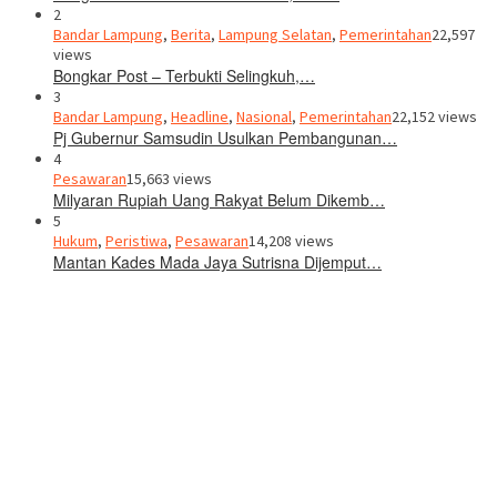
2
Bandar Lampung
,
Berita
,
Lampung Selatan
,
Pemerintahan
22,597
views
Bongkar Post – Terbukti Selingkuh,…
3
Bandar Lampung
,
Headline
,
Nasional
,
Pemerintahan
22,152 views
Pj Gubernur Samsudin Usulkan Pembangunan…
4
Pesawaran
15,663 views
Milyaran Rupiah Uang Rakyat Belum Dikemb…
5
Hukum
,
Peristiwa
,
Pesawaran
14,208 views
Mantan Kades Mada Jaya Sutrisna Dijemput…