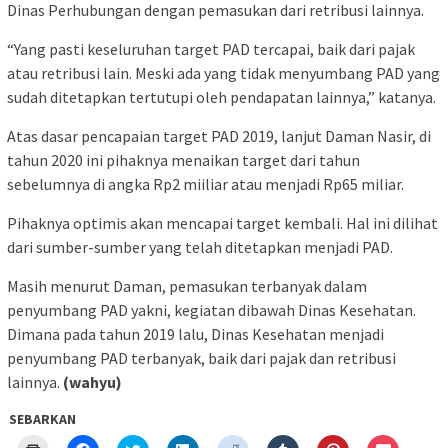
Dinas Perhubungan dengan pemasukan dari retribusi lainnya.
“Yang pasti keseluruhan target PAD tercapai, baik dari pajak
atau retribusi lain. Meski ada yang tidak menyumbang PAD yang
sudah ditetapkan tertutupi oleh pendapatan lainnya,” katanya.
Atas dasar pencapaian target PAD 2019, lanjut Daman Nasir, di
tahun 2020 ini pihaknya menaikan target dari tahun
sebelumnya di angka Rp2 miiliar atau menjadi Rp65 miliar.
Pihaknya optimis akan mencapai target kembali. Hal ini dilihat
dari sumber-sumber yang telah ditetapkan menjadi PAD.
Masih menurut Daman, pemasukan terbanyak dalam
penyumbang PAD yakni, kegiatan dibawah Dinas Kesehatan.
Dimana pada tahun 2019 lalu, Dinas Kesehatan menjadi
penyumbang PAD terbanyak, baik dari pajak dan retribusi
lainnya.
(wahyu)
SEBARKAN
Klik
Klik
Klik
Klik
Klik
Klik
Klik
Klik