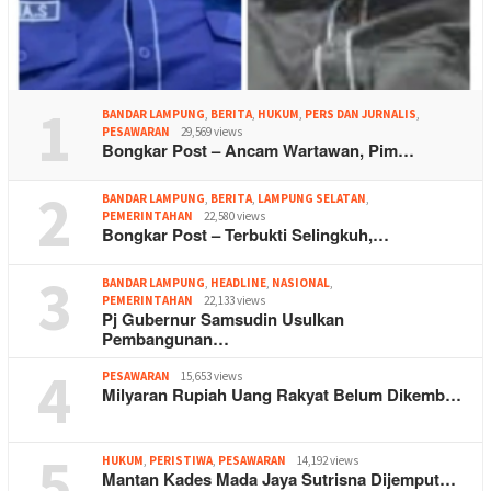
1
BANDAR LAMPUNG
,
BERITA
,
HUKUM
,
PERS DAN JURNALIS
,
PESAWARAN
29,569 views
Bongkar Post – Ancam Wartawan, Pim…
2
BANDAR LAMPUNG
,
BERITA
,
LAMPUNG SELATAN
,
PEMERINTAHAN
22,580 views
Bongkar Post – Terbukti Selingkuh,…
3
BANDAR LAMPUNG
,
HEADLINE
,
NASIONAL
,
PEMERINTAHAN
22,133 views
Pj Gubernur Samsudin Usulkan
Pembangunan…
4
PESAWARAN
15,653 views
Milyaran Rupiah Uang Rakyat Belum Dikemb…
5
HUKUM
,
PERISTIWA
,
PESAWARAN
14,192 views
Mantan Kades Mada Jaya Sutrisna Dijemput…