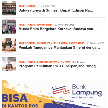
ADVERTORIAL
3 Desember 2025
Satu-satunya di Sumsel, Bupati Edison Ra…
ADVERTORIAL
,
MUARA ENIM
22 November 2025
Muara Enim Bergelora Karnaval Budaya yan…
ADVERTORIAL
,
HUKUM
,
PEMERINTAHAN
,
TANGGAMUS
21 Oktober 2025
Pemkab Tanggamus Mantapkan Sinergi denga…
ADVERTORIAL
,
BANDAR LAMPUNG
,
HUKUM
28 Juli 2025
Program Pemutihan PKB Diperpanjang Hingg…