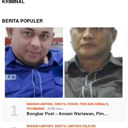
KRIMINAL
BERITA POPULER
1
BANDAR LAMPUNG
,
BERITA
,
HUKUM
,
PERS DAN JURNALIS
,
PESAWARAN
29,606 views
Bongkar Post – Ancam Wartawan, Pim…
BANDAR LAMPUNG
,
BERITA
,
LAMPUNG SELATAN
,