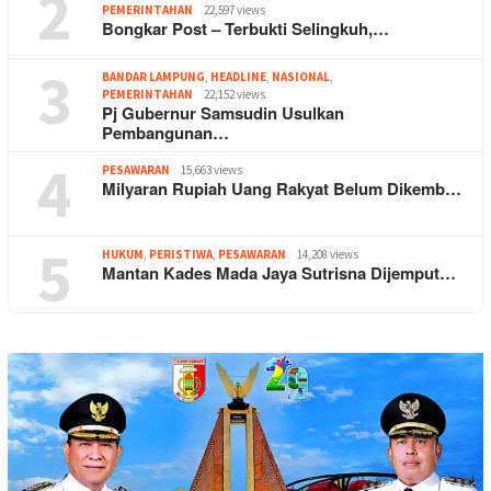
2
PEMERINTAHAN
22,597 views
Bongkar Post – Terbukti Selingkuh,…
3
BANDAR LAMPUNG
,
HEADLINE
,
NASIONAL
,
PEMERINTAHAN
22,152 views
Pj Gubernur Samsudin Usulkan
Pembangunan…
4
PESAWARAN
15,663 views
Milyaran Rupiah Uang Rakyat Belum Dikemb…
5
HUKUM
,
PERISTIWA
,
PESAWARAN
14,208 views
Mantan Kades Mada Jaya Sutrisna Dijemput…