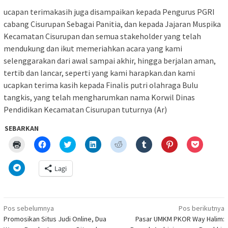
ucapan terimakasih juga disampaikan kepada Pengurus PGRI
cabang Cisurupan Sebagai Panitia, dan kepada Jajaran Muspika
Kecamatan Cisurupan dan semua stakeholder yang telah
mendukung dan ikut memeriahkan acara yang kami
selenggarakan dari awal sampai akhir, hingga berjalan aman,
tertib dan lancar, seperti yang kami harapkan.dan kami
ucapkan terima kasih kepada Finalis putri olahraga Bulu
tangkis, yang telah mengharumkan nama Korwil Dinas
Pendidikan Kecamatan Cisurupan tuturnya (Ar)
SEBARKAN
Klik
Klik
Klik
Klik
Klik
Klik
Klik
Klik
untuk
untuk
untuk
untuk
untuk
untuk
untuk
untuk
mencetak(Membuka
membagikan
berbagi
berbagi
berbagi
berbagi
berbagi
berbagi
di
di
pada
di
pada
pada
pada
via
Klik
Lagi
jendela
Facebook(Membuka
Twitter(Membuka
Linkedln(Membuka
Reddit(Membuka
Tumblr(Membuka
Pinterest(Membu
Pocket(
untuk
yang
di
di
di
di
di
di
di
berbagi
baru)
jendela
jendela
jendela
jendela
jendela
jendela
jendela
di
yang
yang
yang
yang
yang
yang
yang
Telegram(Membuka
baru)
baru)
baru)
baru)
baru)
baru)
baru)
di
Navigasi
jendela
Pos sebelumnya
Pos berikutnya
yang
pos
Promosikan Situs Judi Online, Dua
Pasar UMKM PKOR Way Halim:
baru)