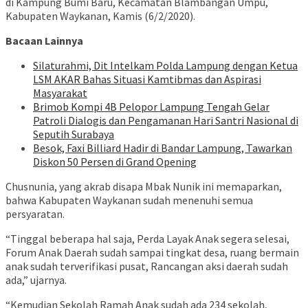
di Kampung Bumi Baru, Kecamatan Blambangan Umpu,
Kabupaten Waykanan, Kamis (6/2/2020).
Bacaan Lainnya
Silaturahmi, Dit Intelkam Polda Lampung dengan Ketua
LSM AKAR Bahas Situasi Kamtibmas dan Aspirasi
Masyarakat
Brimob Kompi 4B Pelopor Lampung Tengah Gelar
Patroli Dialogis dan Pengamanan Hari Santri Nasional di
Seputih Surabaya
Besok, Faxi Billiard Hadir di Bandar Lampung, Tawarkan
Diskon 50 Persen di Grand Opening
Chusnunia, yang akrab disapa Mbak Nunik ini memaparkan,
bahwa Kabupaten Waykanan sudah menenuhi semua
persyaratan.
“Tinggal beberapa hal saja, Perda Layak Anak segera selesai,
Forum Anak Daerah sudah sampai tingkat desa, ruang bermain
anak sudah terverifikasi pusat, Rancangan aksi daerah sudah
ada,” ujarnya.
“Kemudian Sekolah Ramah Anak sudah ada 234 sekolah,