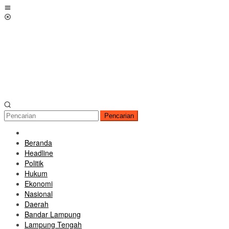
Loncat
Menu
ke
Mobile
konten
Pencarian
Beranda
Headline
Politik
Hukum
Ekonomi
Nasional
Daerah
Bandar Lampung
Lampung Tengah