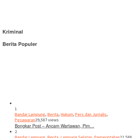
Kriminal
Berita Populer
1
Bandar Lampung
,
Berita
,
Hukum
,
Pers dan Jurnalis
,
Pesawaran
29,587 views
Bongkar Post – Ancam Wartawan, Pim…
2
Bandar Lampung
,
Berita
,
Lampung Selatan
,
Pemerintahan
22,588