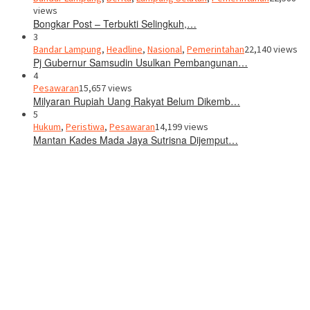
views
Bongkar Post – Terbukti Selingkuh,…
3
Bandar Lampung
,
Headline
,
Nasional
,
Pemerintahan
22,140 views
Pj Gubernur Samsudin Usulkan Pembangunan…
4
Pesawaran
15,657 views
Milyaran Rupiah Uang Rakyat Belum Dikemb…
5
Hukum
,
Peristiwa
,
Pesawaran
14,199 views
Mantan Kades Mada Jaya Sutrisna Dijemput…