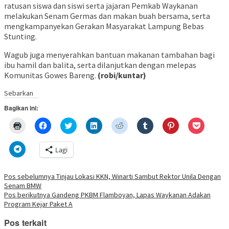
ratusan siswa dan siswi serta jajaran Pemkab Waykanan
melakukan Senam Germas dan makan buah bersama, serta
mengkampanyekan Gerakan Masyarakat Lampung Bebas
Stunting.
Wagub juga menyerahkan bantuan makanan tambahan bagi
ibu hamil dan balita, serta dilanjutkan dengan melepas
Komunitas Gowes Bareng.
(robi/kuntar)
Sebarkan
Bagikan ini:
Klik
Klik
Klik
Klik
Klik
Klik
Klik
Klik
untuk
untuk
untuk
untuk
untuk
untuk
untuk
untuk
mencetak(Membuka
membagikan
berbagi
berbagi
berbagi
berbagi
berbagi
berbagi
di
di
pada
di
pada
pada
pada
via
Klik
Lagi
jendela
Facebook(Membuka
Twitter(Membuka
Linkedln(Membuka
Reddit(Membuka
Tumblr(Membuka
Pinterest(Membu
Pocket(
untuk
yang
di
di
di
di
di
di
di
berbagi
baru)
jendela
jendela
jendela
jendela
jendela
jendela
jendela
di
yang
yang
yang
yang
yang
yang
yang
Telegram(Membuka
Navigasi
Pos sebelumnya
Tinjau Lokasi KKN, Winarti Sambut Rektor Unila Dengan
baru)
baru)
baru)
baru)
baru)
baru)
baru)
di
Senam BMW
jendela
pos
yang
Pos berikutnya
Gandeng PKBM Flamboyan, Lapas Waykanan Adakan
baru)
Program Kejar Paket A
Pos terkait