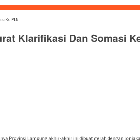
asi Ke PLN
at Klarifikasi Dan Somasi K
buka
ya Provinsi Lampung akhir-akhir ini dibuat gerah dengan lonjakan