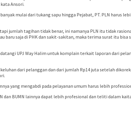
 kata Ansori.
 banyak mulai dari tukang sapu hingga Pejabat, PT. PLN harus le
pi jumlah tagihan tidak benar, ini namanya PLN itu tidak rasiona
u baru saja di PHK dan sakit-sakitan, maka terima surat itu bis
datangi UPJ Way Halim untuk komplain terkait laporan dari pel
luhan dari pelanggan dan dari jumlah Rp14 juta setelah dikoreks
ri.
nya yang mengabdi pada pelayanan umum harus lebih professiona
N dan BUMN lainnya dapat lebih profesional dan teliti dalam ka