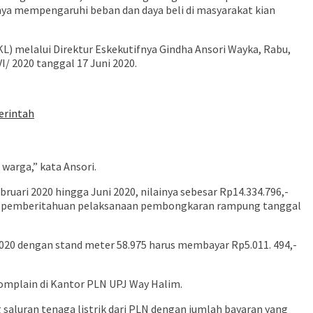
ya mempengaruhi beban dan daya beli di masyarakat kian
) melalui Direktur Eskekutifnya Gindha Ansori Wayka, Rabu,
I/ 2020 tanggal 17 Juni 2020.
erintah
warga,” kata Ansori.
ruari 2020 hingga Juni 2020, nilainya sebesar Rp14.334.796,-
urat pemberitahuan pelaksanaan pembongkaran rampung tanggal
2020 dengan stand meter 58.975 harus membayar Rp5.011. 494,-
 komplain di Kantor PLN UPJ Way Halim.
luran tenaga listrik dari PLN dengan jumlah bayaran yang