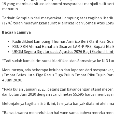
19 yang membuat situasi ekonomi masyarakat menjadi sulit ser
menurun.
Terkait Komplain dari masyarakat Lampung atas tagihan listri
(17/6) telah melayangkan surat Klarifikasi dan Somasi Atas Lon
Bacaan Lainnya
Kadisdikbud Lampung Thomas Amirico Beri Klarifikasi S
RSUD KH Ahmad Hanafiah Disurvei LAM-KPRS, Bupati Ela
UKOM Segera Digelar pada Agustus 2026 Bagi Eselon II. I
“Tadi sudah kami kirim surat klarifikasi dan Somasinya ke UID L
Menurutnya, ada beberapa keluhan dan laporan dari masyarakat, d
(Empat Belas Juta Tiga Ratus Tiga Puluh Empat Ribu Tujuh Ra
4 Juni 2020.
“Pada bulan Januari 2020, pelanggan bayar dengan stand meter 
dan bulan Juni 2020 dengan stand meter 55.595 harus membayar
Melonjaknya tagihan listrik ini, ternyata banyak dialami oleh 
“Banyak warga mengeluhkan hal yang sama bahwa mereka mener