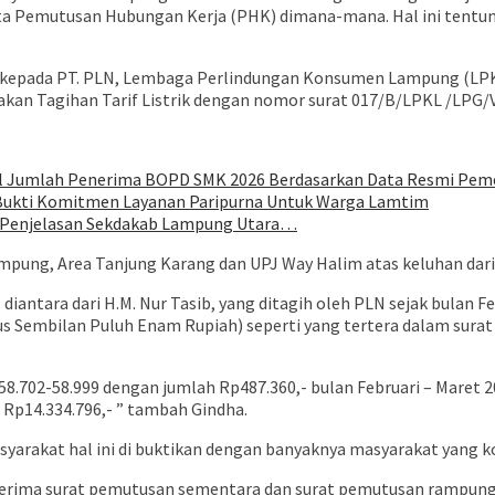
ta Pemutusan Hubungan Kerja (PHK) dimana-mana. Hal ini tentun
k kepada PT. PLN, Lembaga Perlindungan Konsumen Lampung (LPKL
jakan Tagihan Tarif Listrik dengan nomor surat 017/B/LPKL /LPG/V
oal Jumlah Penerima BOPD SMK 2026 Berdasarkan Data Resmi Pem
 Bukti Komitmen Layanan Paripurna Untuk Warga Lamtim
ni Penjelasan Sekdakab Lampung Utara…
ampung, Area Tanjung Karang dan UPJ Way Halim atas keluhan dari 
iantara dari H.M. Nur Tasib, yang ditagih oleh PLN sejak bulan Feb
tus Sembilan Puluh Enam Rupiah) seperti yang tertera dalam s
58.702-58.999 dengan jumlah Rp487.360,- bulan Februari – Maret 
 Rp14.334.796,- ” tambah Gindha.
masyarakat hal ini di buktikan dengan banyaknya masyarakat yang
ima surat pemutusan sementara dan surat pemutusan rampung sa