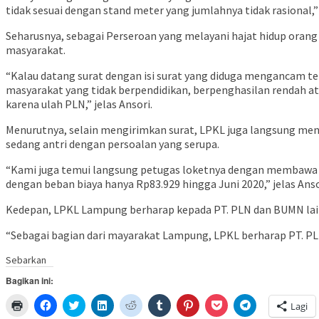
tidak sesuai dengan stand meter yang jumlahnya tidak rasional,”
Seharusnya, sebagai Perseroan yang melayani hajat hidup orang
masyarakat.
“Kalau datang surat dengan isi surat yang diduga mengancam teta
masyarakat yang tidak berpendidikan, berpenghasilan rendah ata
karena ulah PLN,” jelas Ansori.
Menurutnya, selain mengirimkan surat, LPKL juga langsung men
sedang antri dengan persoalan yang serupa.
“Kami juga temui langsung petugas loketnya dengan membawa ke
dengan beban biaya hanya Rp83.929 hingga Juni 2020,” jelas Anso
Kedepan, LPKL Lampung berharap kepada PT. PLN dan BUMN lain
“Sebagai bagian dari mayarakat Lampung, LPKL berharap PT. PL
Sebarkan
Bagikan ini:
Klik
Klik
Klik
Klik
Klik
Klik
Klik
Klik
Klik
Lagi
untuk
untuk
untuk
untuk
untuk
untuk
untuk
untuk
untuk