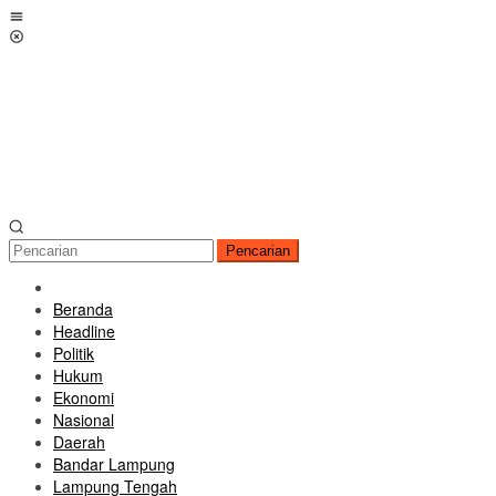
Loncat
Menu
ke
Mobile
konten
Pencarian
Beranda
Headline
Politik
Hukum
Ekonomi
Nasional
Daerah
Bandar Lampung
Lampung Tengah