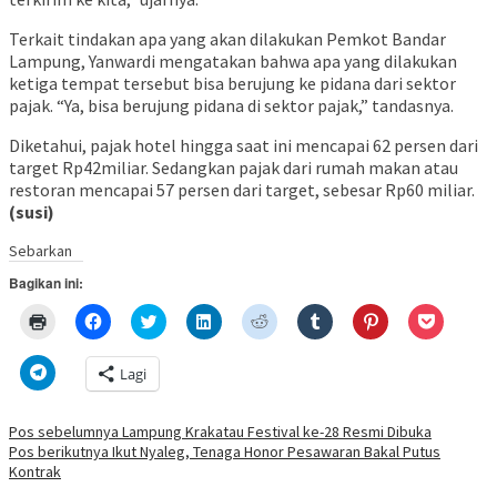
Terkait tindakan apa yang akan dilakukan Pemkot Bandar
Lampung, Yanwardi mengatakan bahwa apa yang dilakukan
ketiga tempat tersebut bisa berujung ke pidana dari sektor
pajak. “Ya, bisa berujung pidana di sektor pajak,” tandasnya.
Diketahui, pajak hotel hingga saat ini mencapai 62 persen dari
target Rp42miliar. Sedangkan pajak dari rumah makan atau
restoran mencapai 57 persen dari target, sebesar Rp60 miliar.
(susi)
Sebarkan
Bagikan ini:
Klik
Klik
Klik
Klik
Klik
Klik
Klik
Klik
untuk
untuk
untuk
untuk
untuk
untuk
untuk
untuk
mencetak(Membuka
membagikan
berbagi
berbagi
berbagi
berbagi
berbagi
berbagi
di
di
pada
di
pada
pada
pada
via
Klik
Lagi
jendela
Facebook(Membuka
Twitter(Membuka
Linkedln(Membuka
Reddit(Membuka
Tumblr(Membuka
Pinterest(Membu
Pocket(
untuk
yang
di
di
di
di
di
di
di
berbagi
baru)
jendela
jendela
jendela
jendela
jendela
jendela
jendela
di
yang
yang
yang
yang
yang
yang
yang
Telegram(Membuka
Navigasi
Pos sebelumnya
Lampung Krakatau Festival ke-28 Resmi Dibuka
baru)
baru)
baru)
baru)
baru)
baru)
baru)
di
Pos berikutnya
Ikut Nyaleg, Tenaga Honor Pesawaran Bakal Putus
jendela
pos
yang
Kontrak
baru)