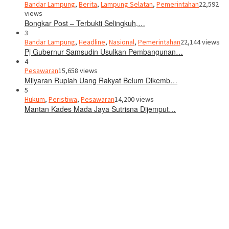
Bandar Lampung
,
Berita
,
Lampung Selatan
,
Pemerintahan
22,592
views
Bongkar Post – Terbukti Selingkuh,…
3
Bandar Lampung
,
Headline
,
Nasional
,
Pemerintahan
22,144 views
Pj Gubernur Samsudin Usulkan Pembangunan…
4
Pesawaran
15,658 views
Milyaran Rupiah Uang Rakyat Belum Dikemb…
5
Hukum
,
Peristiwa
,
Pesawaran
14,200 views
Mantan Kades Mada Jaya Sutrisna Dijemput…