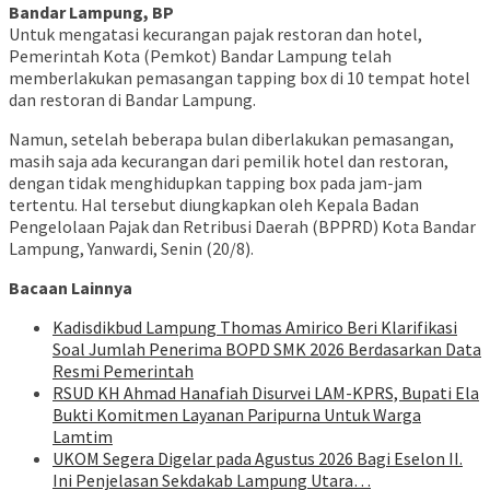
baru)
Bandar Lampung, BP
Untuk mengatasi kecurangan pajak restoran dan hotel,
Pemerintah Kota (Pemkot) Bandar Lampung telah
memberlakukan pemasangan tapping box di 10 tempat hotel
dan restoran di Bandar Lampung.
Namun, setelah beberapa bulan diberlakukan pemasangan,
masih saja ada kecurangan dari pemilik hotel dan restoran,
dengan tidak menghidupkan tapping box pada jam-jam
tertentu. Hal tersebut diungkapkan oleh Kepala Badan
Pengelolaan Pajak dan Retribusi Daerah (BPPRD) Kota Bandar
Lampung, Yanwardi, Senin (20/8).
Bacaan Lainnya
Kadisdikbud Lampung Thomas Amirico Beri Klarifikasi
Soal Jumlah Penerima BOPD SMK 2026 Berdasarkan Data
Resmi Pemerintah
RSUD KH Ahmad Hanafiah Disurvei LAM-KPRS, Bupati Ela
Bukti Komitmen Layanan Paripurna Untuk Warga
Lamtim
UKOM Segera Digelar pada Agustus 2026 Bagi Eselon II.
Ini Penjelasan Sekdakab Lampung Utara…