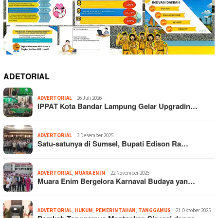
ADETORIAL
ADVERTORIAL
26 Juli 2026
IPPAT Kota Bandar Lampung Gelar Upgradin…
ADVERTORIAL
3 Desember 2025
Satu-satunya di Sumsel, Bupati Edison Ra…
ADVERTORIAL
,
MUARA ENIM
22 November 2025
Muara Enim Bergelora Karnaval Budaya yan…
ADVERTORIAL
,
HUKUM
,
PEMERINTAHAN
,
TANGGAMUS
21 Oktober 2025