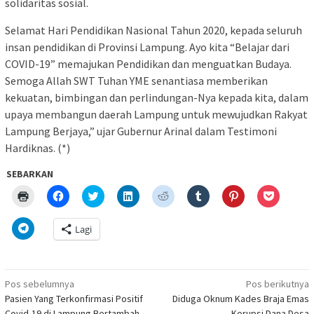
solidaritas sosial.
Selamat Hari Pendidikan Nasional Tahun 2020, kepada seluruh
insan pendidikan di Provinsi Lampung. Ayo kita “Belajar dari
COVID-19” memajukan Pendidikan dan menguatkan Budaya.
Semoga Allah SWT Tuhan YME senantiasa memberikan
kekuatan, bimbingan dan perlindungan-Nya kepada kita, dalam
upaya membangun daerah Lampung untuk mewujudkan Rakyat
Lampung Berjaya,” ujar Gubernur Arinal dalam Testimoni
Hardiknas. (*)
SEBARKAN
Klik
Klik
Klik
Klik
Klik
Klik
Klik
Klik
untuk
untuk
untuk
untuk
untuk
untuk
untuk
untuk
mencetak(Membuka
membagikan
berbagi
berbagi
berbagi
berbagi
berbagi
berbagi
di
di
pada
di
pada
pada
pada
via
Klik
Lagi
jendela
Facebook(Membuka
Twitter(Membuka
Linkedln(Membuka
Reddit(Membuka
Tumblr(Membuka
Pinterest(Membu
Pocket(
untuk
yang
di
di
di
di
di
di
di
berbagi
baru)
jendela
jendela
jendela
jendela
jendela
jendela
jendela
di
yang
yang
yang
yang
yang
yang
yang
Telegram(Membuka
baru)
baru)
baru)
baru)
baru)
baru)
baru)
di
Navigasi
jendela
Pos sebelumnya
Pos berikutnya
yang
pos
Pasien Yang Terkonfirmasi Positif
Diduga Oknum Kades Braja Emas
baru)
Covid-19 di Lampung Bertambah
Korupsi Dana Desa