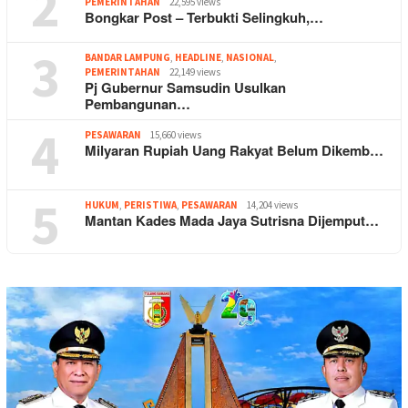
2
PEMERINTAHAN
22,595 views
Bongkar Post – Terbukti Selingkuh,…
3
BANDAR LAMPUNG
,
HEADLINE
,
NASIONAL
,
PEMERINTAHAN
22,149 views
Pj Gubernur Samsudin Usulkan
Pembangunan…
4
PESAWARAN
15,660 views
Milyaran Rupiah Uang Rakyat Belum Dikemb…
5
HUKUM
,
PERISTIWA
,
PESAWARAN
14,204 views
Mantan Kades Mada Jaya Sutrisna Dijemput…