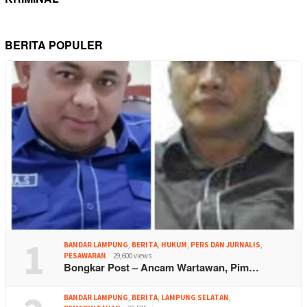
BERITA POPULER
1
BANDAR LAMPUNG
,
BERITA
,
HUKUM
,
PERS DAN JURNALIS
,
PESAWARAN
29,600 views
Bongkar Post – Ancam Wartawan, Pim…
BANDAR LAMPUNG
,
BERITA
,
LAMPUNG SELATAN
,