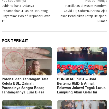
Navigasi
Pos sebelumnya
Pos berikutnya
yang
pos
Jubir Reihana : Adanya
Hardiknas di Musim Pamdemi
baru)
Penambahan 4 Pasien Baru Yang
Covid-19, Gubernur Arinal Ajak
Dinyatakan Positif Terpapar Covid-
Insan Pendidikan Tetap Belajar di
19
Rumah
POS TERKAIT
Potensi dan Tantangan Tata
BONGKAR POST – Usai
Kelola BBL, Zainal :
Bertemu RMD & Arinal,
Potensinya Sangat Besar,
Relawan Jokowi Tegak Lurus
Tantangannya Luar Biasa
Lampung Akan Gelar Ini