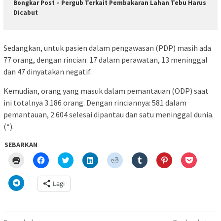
Bongkar Post – Pergub Terkait Pembakaran Lahan Tebu Harus
Dicabut
Sedangkan, untuk pasien dalam pengawasan (PDP) masih ada
77 orang, dengan rincian: 17 dalam perawatan, 13 meninggal
dan 47 dinyatakan negatif.
Kemudian, orang yang masuk dalam pemantauan (ODP) saat
ini totalnya 3.186 orang. Dengan rinciannya: 581 dalam
pemantauan, 2.604 selesai dipantau dan satu meninggal dunia.
(*).
SEBARKAN
Klik
Klik
Klik
Klik
Klik
Klik
Klik
Klik
untuk
untuk
untuk
untuk
untuk
untuk
untuk
untuk
mencetak(Membuka
membagikan
berbagi
berbagi
berbagi
berbagi
berbagi
berbagi
di
di
pada
di
pada
pada
pada
via
Klik
Lagi
jendela
Facebook(Membuka
Twitter(Membuka
Linkedln(Membuka
Reddit(Membuka
Tumblr(Membuka
Pinterest(Membu
Pocket(
untuk
yang
di
di
di
di
di
di
di
berbagi
baru)
jendela
jendela
jendela
jendela
jendela
jendela
jendela
di
yang
yang
yang
yang
yang
yang
yang
Telegram(Membuka
baru)
baru)
baru)
baru)
baru)
baru)
baru)
di
jendela