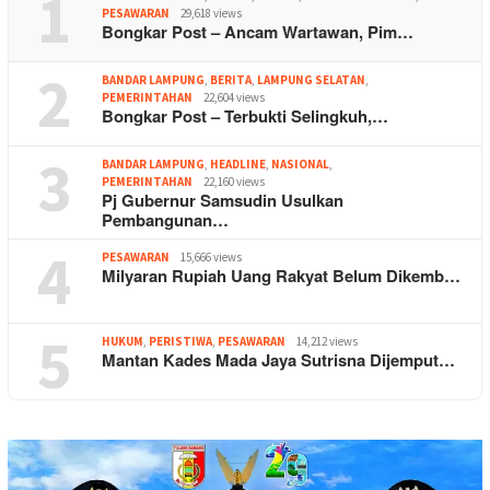
1
PESAWARAN
29,618 views
Bongkar Post – Ancam Wartawan, Pim…
2
BANDAR LAMPUNG
,
BERITA
,
LAMPUNG SELATAN
,
PEMERINTAHAN
22,604 views
Bongkar Post – Terbukti Selingkuh,…
3
BANDAR LAMPUNG
,
HEADLINE
,
NASIONAL
,
PEMERINTAHAN
22,160 views
Pj Gubernur Samsudin Usulkan
Pembangunan…
4
PESAWARAN
15,666 views
Milyaran Rupiah Uang Rakyat Belum Dikemb…
5
HUKUM
,
PERISTIWA
,
PESAWARAN
14,212 views
Mantan Kades Mada Jaya Sutrisna Dijemput…