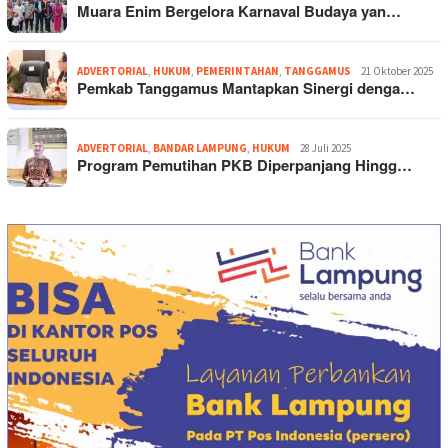
Muara Enim Bergelora Karnaval Budaya yan…
ADVERTORIAL
,
HUKUM
,
PEMERINTAHAN
,
TANGGAMUS
21 Oktober 2025
Pemkab Tanggamus Mantapkan Sinergi denga…
ADVERTORIAL
,
BANDAR LAMPUNG
,
HUKUM
28 Juli 2025
Program Pemutihan PKB Diperpanjang Hingg…