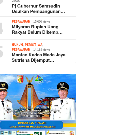
views
Pj Gubernur Samsudin
Usulkan Pembangunan…
4
PESAWARAN
15,656 views
Milyaran Rupiah Uang
Rakyat Belum Dikemb…
5
HUKUM
,
PERISTIWA
,
PESAWARAN
14,195 views
Mantan Kades Mada Jaya
Sutrisna Dijemput…