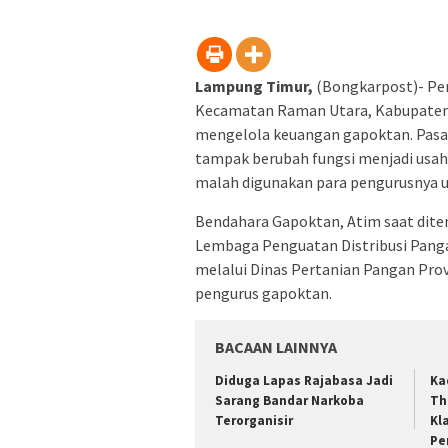
jendel
yang
baru)
Lampung Timur,
(Bongkarpost)- Pen
Kecamatan Raman Utara, Kabupaten 
mengelola keuangan gapoktan. Pasal
tampak berubah fungsi menjadi usah
malah digunakan para pengurusnya un
Bendahara Gapoktan, Atim saat dit
Lembaga Penguatan Distribusi Pang
melalui Dinas Pertanian Pangan Pro
pengurus gapoktan.
BACAAN LAINNYA
Diduga Lapas Rajabasa Jadi
Ka
Sarang Bandar Narkoba
Th
Terorganisir
Kl
Pe