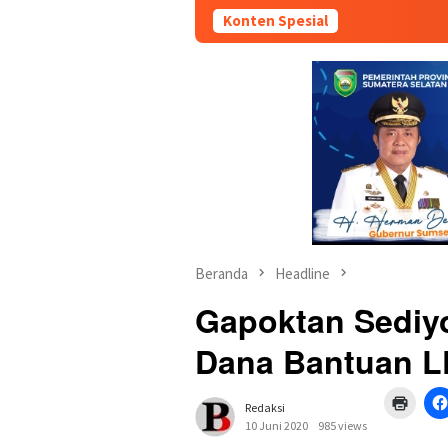
Konten Spesial
Beranda
Headline
Gapoktan Sediy
Dana Bantuan 
Klik
Redaksi
untuk
mence
10 Juni 2020
985 views
di