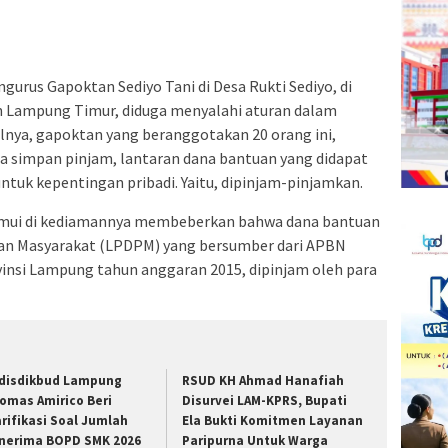
a
Facebook(Membuka
Twitter(Membuka
Linkedln(Membuka
Reddit(Membuka
Tumblr(Membuka
Pinterest(Membuka
Pocket(Membuka
Telegram(Membuka
di
di
di
di
di
di
di
di
jendela
jendela
jendela
jendela
jendela
jendela
jendela
jendela
yang
yang
yang
yang
yang
yang
yang
yang
baru)
baru)
baru)
baru)
baru)
baru)
baru)
baru)
gurus Gapoktan Sediyo Tani di Desa Rukti Sediyo, di
Lampung Timur, diduga menyalahi aturan dalam
nya, gapoktan yang beranggotakan 20 orang ini,
a simpan pinjam, lantaran dana bantuan yang didapat
tuk kepentingan pribadi. Yaitu, dipinjam-pinjamkan.
emui di kediamannya membeberkan bahwa dana bantuan
an Masyarakat (LPDPM) yang bersumber dari APBN
vinsi Lampung tahun anggaran 2015, dipinjam oleh para
disdikbud Lampung
RSUD KH Ahmad Hanafiah
omas Amirico Beri
Disurvei LAM-KPRS, Bupati
arifikasi Soal Jumlah
Ela Bukti Komitmen Layanan
nerima BOPD SMK 2026
Paripurna Untuk Warga