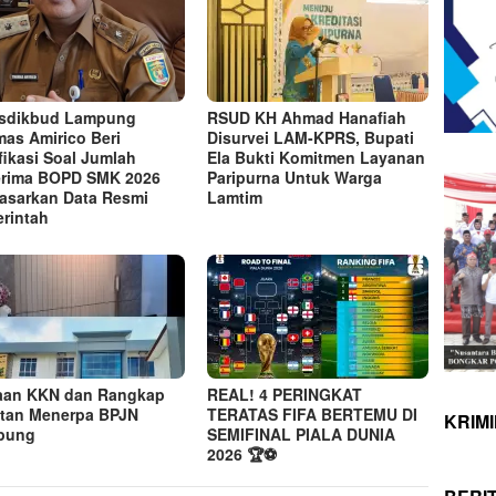
sdikbud Lampung
RSUD KH Ahmad Hanafiah
as Amirico Beri
Disurvei LAM-KPRS, Bupati
ifikasi Soal Jumlah
Ela Bukti Komitmen Layanan
rima BOPD SMK 2026
Paripurna Untuk Warga
asarkan Data Resmi
Lamtim
rintah
aan KKN dan Rangkap
REAL! 4 PERINGKAT
tan Menerpa BPJN
TERATAS FIFA BERTEMU DI
KRIM
pung
SEMIFINAL PIALA DUNIA
2026 🏆⚽