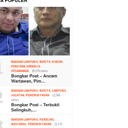
TA POPULER
1
BANDAR LAMPUNG
,
BERITA
,
HUKUM
,
PERS DAN JURNALIS
,
PESAWARAN
29,579 views
Bongkar Post – Ancam
Wartawan, Pim…
2
BANDAR LAMPUNG
,
BERITA
,
LAMPUNG
SELATAN
,
PEMERINTAHAN
22,586
views
Bongkar Post – Terbukti
Selingkuh,…
3
BANDAR LAMPUNG
,
HEADLINE
,
NASIONAL
,
PEMERINTAHAN
22,137