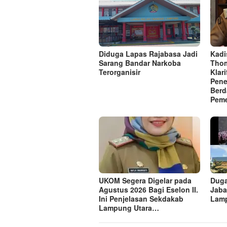
Diduga Lapas Rajabasa Jadi
Kadi
Sarang Bandar Narkoba
Thom
Terorganisir
Klar
Pene
Berd
Peme
UKOM Segera Digelar pada
Dug
Agustus 2026 Bagi Eselon II.
Jaba
Ini Penjelasan Sekdakab
Lam
Lampung Utara…