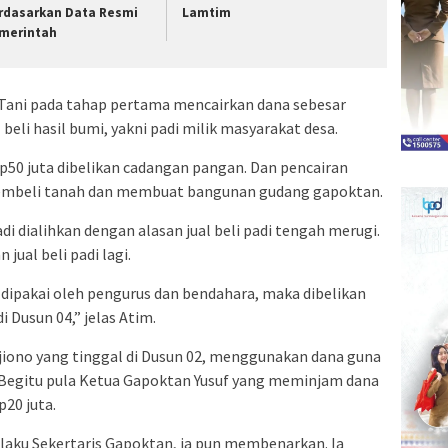
rdasarkan Data Resmi
Lamtim
merintah
Tani pada tahap pertama mencairkan dana sebesar
beli hasil bumi, yakni padi milik masyarakat desa.
p50 juta dibelikan cadangan pangan. Dan pencairan
membeli tanah dan membuat bangunan gudang gapoktan.
i dialihkan dengan alasan jual beli padi tengah merugi.
jual beli padi lagi.
dipakai oleh pengurus dan bendahara, maka dibelikan
i Dusun 04,” jelas Atim.
jiono yang tinggal di Dusun 02, menggunakan dana guna
. Begitu pula Ketua Gapoktan Yusuf yang meminjam dana
20 juta.
elaku Sekertaris Gapoktan, ia pun membenarkan. Ia