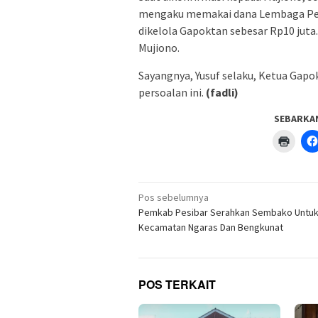
mengaku memakai dana Lembaga Pen
dikelola Gapoktan sebesar Rp10 juta.
Mujiono.
Sayangnya, Yusuf selaku, Ketua Gapok
persoalan ini.
(fadli)
SEBARKA
Klik
untuk
menc
di
jendel
yang
Navigasi
baru)
Pos sebelumnya
pos
Pemkab Pesibar Serahkan Sembako Untu
Kecamatan Ngaras Dan Bengkunat
POS TERKAIT