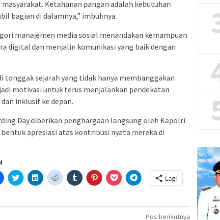
omi masyarakat. Ketahanan pangan adalah kebutuhan
bil bagian di dalamnya,” imbuhnya.
tegori manajemen media sosial menandakan kemampuan
ra digital dan menjalin komunikasi yang baik dengan
jadi tonggak sejarah yang tidak hanya membanggakan
enjadi motivasi untuk terus menjalankan pendekatan
 dan inklusif ke depan.
ing Day diberikan penghargaan langsung oleh Kapolri
 bentuk apresiasi atas kontribusi nyata mereka di
N
Klik
Klik
Klik
Klik
Klik
Klik
Klik
Klik
Lagi
untuk
untuk
untuk
untuk
untuk
untuk
untuk
untuk
etak(Membuka
membagikan
berbagi
berbagi
berbagi
berbagi
berbagi
berbagi
berbagi
di
pada
di
pada
pada
pada
via
di
a
Facebook(Membuka
Twitter(Membuka
Linkedln(Membuka
Reddit(Membuka
Tumblr(Membuka
Pinterest(Membuka
Pocket(Membuka
Telegram(Membuka
di
di
di
di
di
di
di
di
jendela
jendela
jendela
jendela
jendela
jendela
jendela
jendela
Pos berikutnya