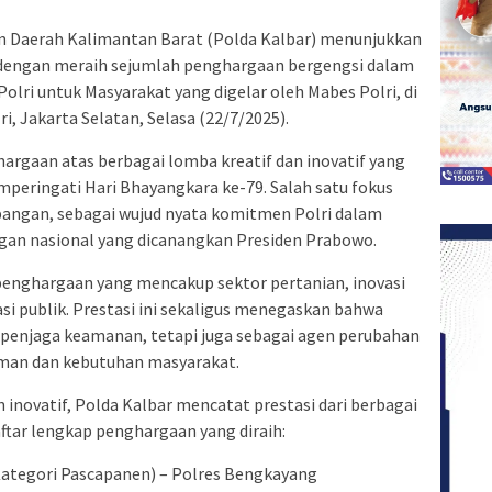
n Daerah Kalimantan Barat (Polda Kalbar) menunjukkan
al dengan meraih sejumlah penghargaan bergengsi dalam
Polri untuk Masyarakat yang digelar oleh Mabes Polri, di
, Jakarta Selatan, Selasa (22/7/2025).
argaan atas berbagai lomba kreatif dan inovatif yang
peringati Hari Bhayangkara ke-79. Salah satu fokus
angan, sebagai wujud nyata komitmen Polri dalam
n nasional yang dicanangkan Presiden Prabowo.
enghargaan yang mencakup sektor pertanian, inovasi
si publik. Prestasi ini sekaligus menegaskan bahwa
 penjaga keamanan, tetapi juga sebagai agen perubahan
aman dan kebutuhan masyarakat.
n inovatif, Polda Kalbar mencatat prestasi dari berbagai
daftar lengkap penghargaan yang diraih:
Kategori Pascapanen) – Polres Bengkayang