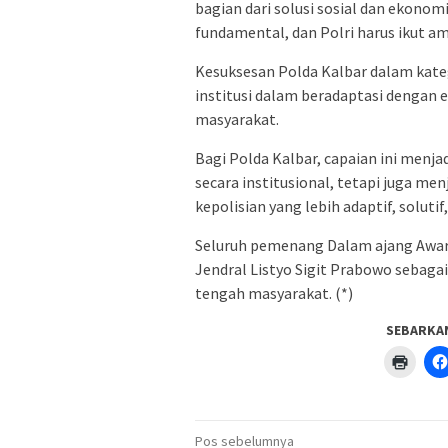
bagian dari solusi sosial dan ekon
fundamental, dan Polri harus ikut am
Kesuksesan Polda Kalbar dalam ka
institusi dalam beradaptasi dengan e
masyarakat.
Bagi Polda Kalbar, capaian ini men
secara institusional, tetapi juga m
kepolisian yang lebih adaptif, solutif,
Seluruh pemenang Dalam ajang Award
Jendral Listyo Sigit Prabowo sebagai
tengah masyarakat. (*)
SEBARKA
Klik
untuk
menc
di
jendel
yang
Navigasi
baru)
Pos sebelumnya