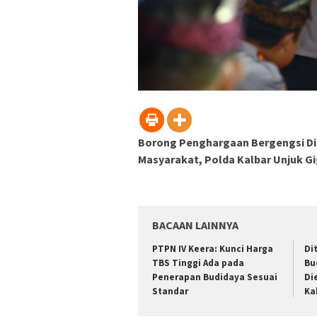
Borong Penghargaan Bergengsi Di A
Masyarakat, Polda Kalbar Unjuk Gi
BACAAN LAINNYA
PTPN IV Keera: Kunci Harga
Di
TBS Tinggi Ada pada
Bu
Penerapan Budidaya Sesuai
Di
Standar
Ka