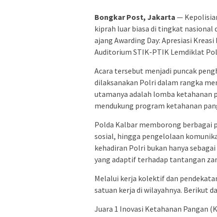
Bongkar Post, Jakarta
— Kepolisia
kiprah luar biasa di tingkat nasion
ajang Awarding Day: Apresiasi Kreasi 
Auditorium STIK-PTIK Lemdiklat Polri
Acara tersebut menjadi puncak pengh
dilaksanakan Polri dalam rangka mem
utamanya adalah lomba ketahanan p
mendukung program ketahanan panga
Polda Kalbar memborong berbagai p
sosial, hingga pengelolaan komunika
kehadiran Polri bukan hanya sebagai
yang adaptif terhadap tantangan z
Melalui kerja kolektif dan pendekata
satuan kerja di wilayahnya. Berikut 
Juara 1 Inovasi Ketahanan Pangan (