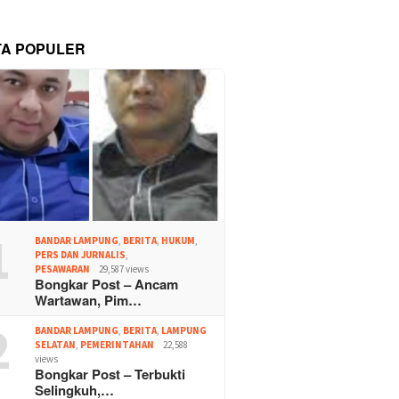
TA POPULER
1
BANDAR LAMPUNG
,
BERITA
,
HUKUM
,
PERS DAN JURNALIS
,
PESAWARAN
29,587 views
Bongkar Post – Ancam
Wartawan, Pim…
2
BANDAR LAMPUNG
,
BERITA
,
LAMPUNG
SELATAN
,
PEMERINTAHAN
22,588
views
Bongkar Post – Terbukti
Selingkuh,…