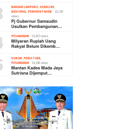
3
BANDAR LAMPUNG
,
HEADLINE
,
NASIONAL
,
PEMERINTAHAN
22,139
views
Pj Gubernur Samsudin
Usulkan Pembangunan…
4
PESAWARAN
15,657 views
Milyaran Rupiah Uang
Rakyat Belum Dikemb…
5
HUKUM
,
PERISTIWA
,
PESAWARAN
14,198 views
Mantan Kades Mada Jaya
Sutrisna Dijemput…