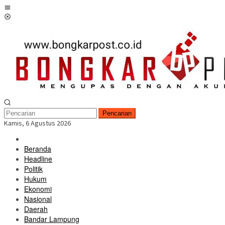
Loncat
Menu
ke
Mobile
konten
Pencarian
Kamis, 6 Agustus 2026
Beranda
Headline
Politik
Hukum
Ekonomi
Nasional
Daerah
Bandar Lampung