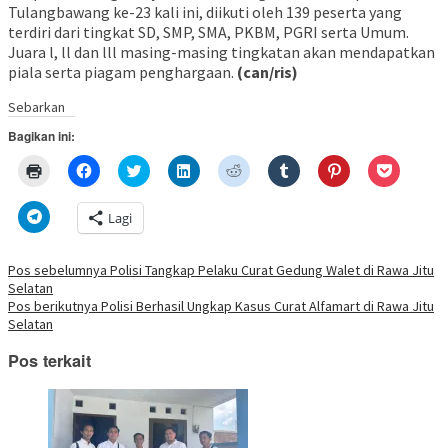
Tulangbawang ke-23 kali ini, diikuti oleh 139 peserta yang
terdiri dari tingkat SD, SMP, SMA, PKBM, PGRI serta Umum.
Juara l, ll dan lll masing-masing tingkatan akan mendapatkan
piala serta piagam penghargaan.
(can/ris)
Sebarkan
Bagikan ini:
Klik
Klik
Klik
Klik
Klik
Klik
Klik
Klik
untuk
untuk
untuk
untuk
untuk
untuk
untuk
untuk
mencetak(Membuka
membagikan
berbagi
berbagi
berbagi
berbagi
berbagi
berbagi
di
di
pada
di
pada
pada
pada
via
Klik
Lagi
jendela
Facebook(Membuka
Twitter(Membuka
Linkedln(Membuka
Reddit(Membuka
Tumblr(Membuka
Pinterest(Membu
Pocket(
untuk
yang
di
di
di
di
di
di
di
berbagi
baru)
jendela
jendela
jendela
jendela
jendela
jendela
jendela
di
yang
yang
yang
yang
yang
yang
yang
Telegram(Membuka
Navigasi
Pos sebelumnya
Polisi Tangkap Pelaku Curat Gedung Walet di Rawa Jitu
baru)
baru)
baru)
baru)
baru)
baru)
baru)
di
Selatan
jendela
pos
yang
Pos berikutnya
Polisi Berhasil Ungkap Kasus Curat Alfamart di Rawa Jitu
baru)
Selatan
Pos terkait