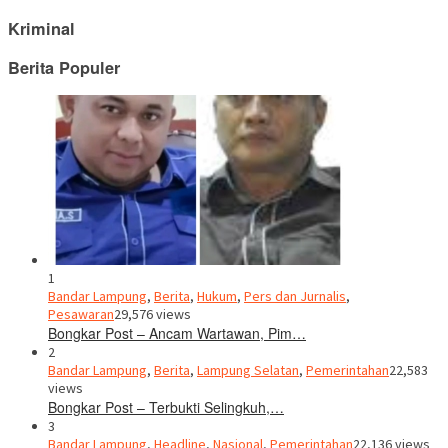
Kriminal
Berita Populer
1
Bandar Lampung
,
Berita
,
Hukum
,
Pers dan Jurnalis
,
Pesawaran
29,576 views
Bongkar Post – Ancam Wartawan, Pim…
2
Bandar Lampung
,
Berita
,
Lampung Selatan
,
Pemerintahan
22,583
views
Bongkar Post – Terbukti Selingkuh,…
3
Bandar Lampung
,
Headline
,
Nasional
,
Pemerintahan
22,136 views