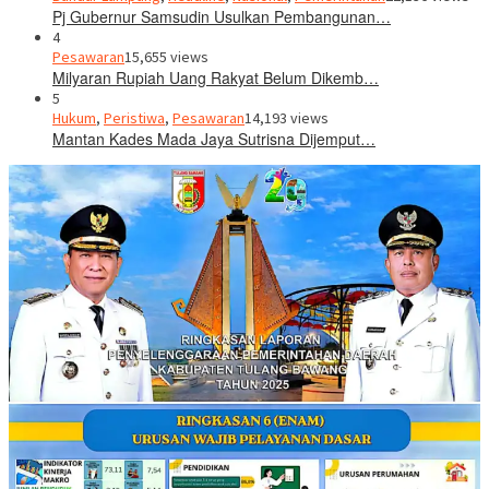
Pj Gubernur Samsudin Usulkan Pembangunan…
4
Pesawaran
15,655 views
Milyaran Rupiah Uang Rakyat Belum Dikemb…
5
Hukum
,
Peristiwa
,
Pesawaran
14,193 views
Mantan Kades Mada Jaya Sutrisna Dijemput…