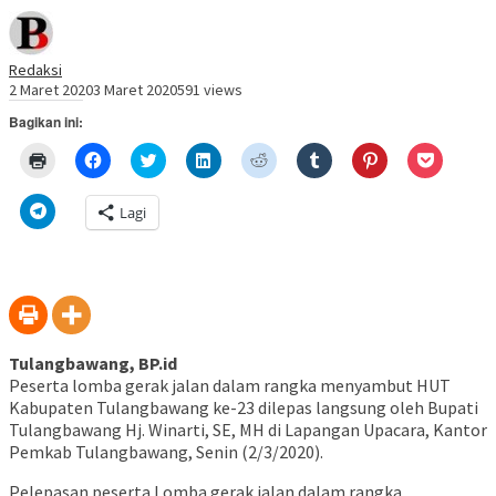
Redaksi
2 Maret 2020
3 Maret 2020
591 views
Bagikan ini:
Klik
Klik
Klik
Klik
Klik
Klik
Klik
Klik
untuk
untuk
untuk
untuk
untuk
untuk
untuk
untuk
mencetak(Membuka
membagikan
berbagi
berbagi
berbagi
berbagi
berbagi
berbagi
di
di
pada
di
pada
pada
pada
via
Klik
Lagi
jendela
Facebook(Membuka
Twitter(Membuka
Linkedln(Membuka
Reddit(Membuka
Tumblr(Membuka
Pinterest(Membu
Pocket(
untuk
yang
di
di
di
di
di
di
di
berbagi
baru)
jendela
jendela
jendela
jendela
jendela
jendela
jendela
di
yang
yang
yang
yang
yang
yang
yang
Telegram(Membuka
baru)
baru)
baru)
baru)
baru)
baru)
baru)
di
jendela
yang
baru)
Tulangbawang, BP.id
Peserta lomba gerak jalan dalam rangka menyambut HUT
Kabupaten Tulangbawang ke-23 dilepas langsung oleh Bupati
Tulangbawang Hj. Winarti, SE, MH di Lapangan Upacara, Kantor
Pemkab Tulangbawang, Senin (2/3/2020).
Pelepasan peserta Lomba gerak jalan dalam rangka