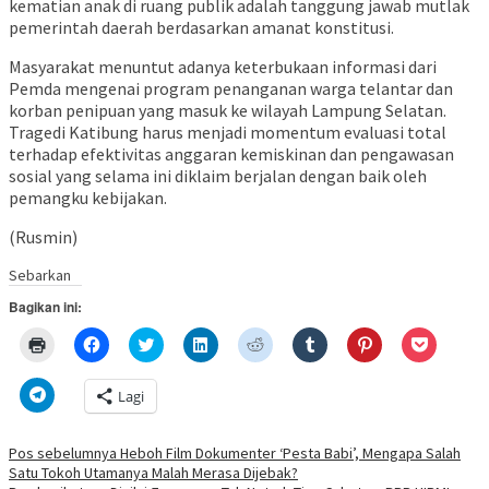
kematian anak di ruang publik adalah tanggung jawab mutlak
pemerintah daerah berdasarkan amanat konstitusi.
Masyarakat menuntut adanya keterbukaan informasi dari
Pemda mengenai program penanganan warga telantar dan
korban penipuan yang masuk ke wilayah Lampung Selatan.
Tragedi Katibung harus menjadi momentum evaluasi total
terhadap efektivitas anggaran kemiskinan dan pengawasan
sosial yang selama ini diklaim berjalan dengan baik oleh
pemangku kebijakan.
(Rusmin)
Navigasi
Sebarkan
pos
Bagikan ini:
Klik
Klik
Klik
Klik
Klik
Klik
Klik
Klik
untuk
untuk
untuk
untuk
untuk
untuk
untuk
untuk
mencetak(Membuka
membagikan
berbagi
berbagi
berbagi
berbagi
berbagi
berbagi
di
di
pada
di
pada
pada
pada
via
Klik
Lagi
jendela
Facebook(Membuka
Twitter(Membuka
Linkedln(Membuka
Reddit(Membuka
Tumblr(Membuka
Pinterest(Membu
Pocket(
untuk
yang
di
di
di
di
di
di
di
berbagi
baru)
jendela
jendela
jendela
jendela
jendela
jendela
jendela
di
yang
yang
yang
yang
yang
yang
yang
Telegram(Membuka
Pos sebelumnya
Heboh Film Dokumenter ‘Pesta Babi’, Mengapa Salah
baru)
baru)
baru)
baru)
baru)
baru)
baru)
di
Satu Tokoh Utamanya Malah Merasa Dijebak?
jendela