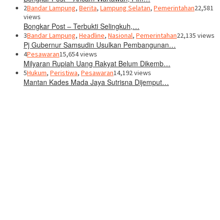
2
Bandar Lampung
,
Berita
,
Lampung Selatan
,
Pemerintahan
22,581
views
Bongkar Post – Terbukti Selingkuh,…
3
Bandar Lampung
,
Headline
,
Nasional
,
Pemerintahan
22,135 views
Pj Gubernur Samsudin Usulkan Pembangunan…
4
Pesawaran
15,654 views
Milyaran Rupiah Uang Rakyat Belum Dikemb…
5
Hukum
,
Peristiwa
,
Pesawaran
14,192 views
Mantan Kades Mada Jaya Sutrisna Dijemput…