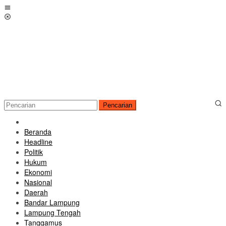
Loncat
Menu
ke
Mobile
konten
Pencarian
Beranda
Headline
Politik
Hukum
Ekonomi
Nasional
Daerah
Bandar Lampung
Lampung Tengah
Tanggamus