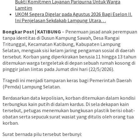
Bukti Komitmen Layanan Paripurna Untuk Warga
Lamtim
UKOM Segera Digelar pada Agustus 2026 Bagi Eselon II.
Ini Penjelasan Sekdakab Lampung Utara…
Bongkar Post | KATIBUNG
– Penemuan jasad anak perempuan
tanpa identitas di Dusun Kampung Sawah, Desa Rangai
Tritunggal, Kecamatan Katibung, Kabupaten Lampung
Selatan, menguak sisi kelam jaring pengaman sosial di daerah
tersebut. Korban yang diperkirakan berusia 11 hingga 13 tahun
ditemukan warga tergeletak di depan sebuah rumah kosong di
pinggir jalan lintas pada Jumat dini hari (22/5/2026).
Tragedi ini menjadi tamparan keras bagi Pemerintah Daerah
(Pemda) Lampung Selatan.
Berdasarkan data kepolisian, korban ditemukan dalam kondisi
terbungkus kain putih di dalam kardus. Di sela dekapan kain
tersebut, petugas menemukan bungkusan plastik berisi obat-
obatan serta sepucuk surat wasiat yang ditulis oleh orang tua
korban.
Surat bernada pilu tersebut berbunyi: