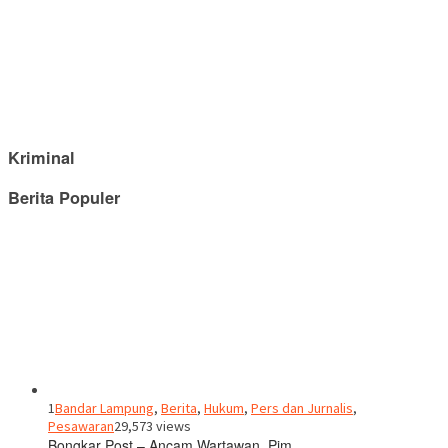
Kriminal
Berita Populer
1
Bandar Lampung
,
Berita
,
Hukum
,
Pers dan Jurnalis
,
Pesawaran
29,573 views
Bongkar Post – Ancam Wartawan, Pim…