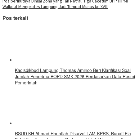
yang
Pos berikutnya
Dinilai Zona yang Tak Netral, Tiga Caketum BPP HIPMI
baru)
Walkout Memprotes Lampung Jadi Tempat Munas ke XVIII
Pos terkait
Kadisdikbud Lampung Thomas Amirico Beri Klarifikasi Soal
Jumlah Penerima BOPD SMK 2026 Berdasarkan Data Resmi
Pemerintah
RSUD KH Ahmad Hanafiah Disurvei LAM-KPRS, Bupati Ela