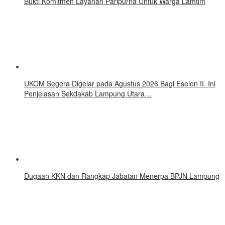
Bukti Komitmen Layanan Paripurna Untuk Warga Lamtim
UKOM Segera Digelar pada Agustus 2026 Bagi Eselon II. Ini
Penjelasan Sekdakab Lampung Utara…
Dugaan KKN dan Rangkap Jabatan Menerpa BPJN Lampung