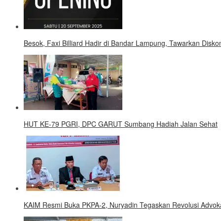
Besok, Faxi Billiard Hadir di Bandar Lampung, Tawarkan Disk
HUT KE-79 PGRI, DPC GARUT Sumbang Hadiah Jalan Sehat
KAIM Resmi Buka PKPA-2, Nuryadin Tegaskan Revolusi Advokat