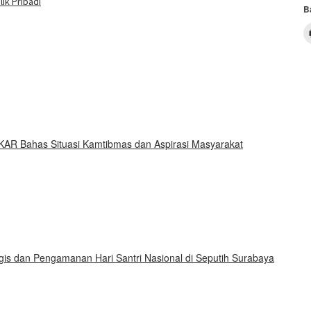
ik Pribadi
B
KAR Bahas Situasi Kamtibmas dan Aspirasi Masyarakat
gis dan Pengamanan Hari Santri Nasional di Seputih Surabaya