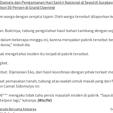
ialogis dan Pengamanan Hari Santri Nasional di Seputih Surabay
iskon 50 Persen di Grand Opening
m warga dengan senjata tajam. Oleh warga tersebut dilaporkan k
san. Buktinya, tabung pengolahan hasil bahan tambang dengan se
alam beberapa minggu ini, karena menyadari pabrik tersebut berb
dunia,” imbuh dia.
k mengetahui insiden itu terjadi di pabrik tersebut.
ngkat.
t. Dijelaskan Eko, dari hasil koordinasi dengan pihak terkait m
aat pemasakan tanah, tabung atau wadah untuk masak yang dari fib
an Camat Sidomulyo ini.
6*** mengaku tidak tahu persis masalah insiden di pabrik. “Saya
telpon lagi,” katanya.
(Rls/fir)
Garuda Bersama Keluarga
S