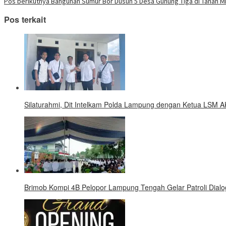
Pos berikutnya
Bangunan Sumur Bor Dusun 5 Desa Gunung Tiga di Tanah Mil
pos
Pos terkait
Silaturahmi, Dit Intelkam Polda Lampung dengan Ketua LSM A
Brimob Kompi 4B Pelopor Lampung Tengah Gelar Patroli Dialo