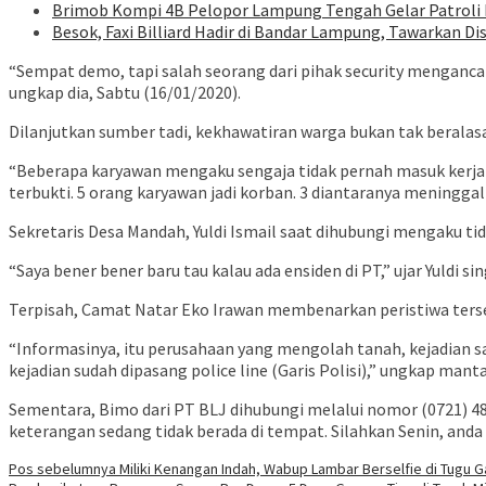
Brimob Kompi 4B Pelopor Lampung Tengah Gelar Patroli D
Besok, Faxi Billiard Hadir di Bandar Lampung, Tawarkan D
“Sempat demo, tapi salah seorang dari pihak security menganca
ungkap dia, Sabtu (16/01/2020).
Dilanjutkan sumber tadi, kekhawatiran warga bukan tak berala
“Beberapa karyawan mengaku sengaja tidak pernah masuk kerja d
terbukti. 5 orang karyawan jadi korban. 3 diantaranya meninggal 
Sekretaris Desa Mandah, Yuldi Ismail saat dihubungi mengaku tida
“Saya bener bener baru tau kalau ada ensiden di PT,” ujar Yuldi si
Terpisah, Camat Natar Eko Irawan membenarkan peristiwa tersebu
“Informasinya, itu perusahaan yang mengolah tanah, kejadian s
kejadian sudah dipasang police line (Garis Polisi),” ungkap mant
Sementara, Bimo dari PT BLJ dihubungi melalui nomor (0721) 48
keterangan sedang tidak berada di tempat. Silahkan Senin, anda 
Navigasi
Pos sebelumnya
Miliki Kenangan Indah, Wabup Lambar Berselfie di Tugu 