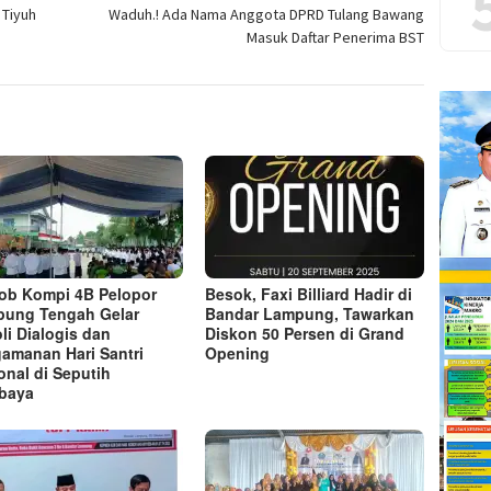
yang
yang
yang
yang
yang
yang
yang
yang
 Tiyuh
Waduh.! Ada Nama Anggota DPRD Tulang Bawang
baru)
baru)
baru)
baru)
baru)
baru)
baru)
baru)
Masuk Daftar Penerima BST
ob Kompi 4B Pelopor
Besok, Faxi Billiard Hadir di
ung Tengah Gelar
Bandar Lampung, Tawarkan
oli Dialogis dan
Diskon 50 Persen di Grand
amanan Hari Santri
Opening
onal di Seputih
baya