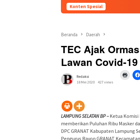
Konten Spesial
Beranda
Daerah
TEC Ajak Orma
Lawan Covid-19
Klik
Redaksi
untuk
mence
18 Mei 2020
427 views
di
jendel
yang
baru)
LAMPUNG SELATAN BP –
Ketua Komisi 
memberikan Puluhan Ribu Masker dan
DPC GRANAT Kabupaten Lampung Sela
Pengurus Rayon GRANAT Kecamatan 