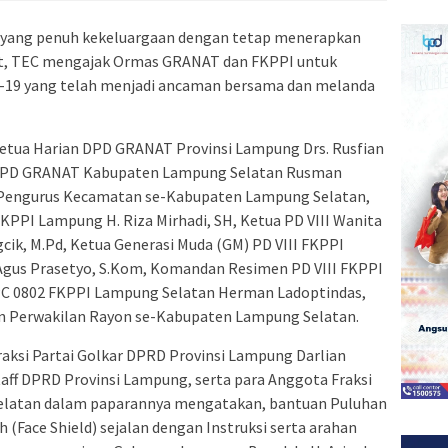
n yang penuh kekeluargaan dengan tetap menerapkan
ut, TEC mengajak Ormas GRANAT dan FKPPI untuk
19 yang telah menjadi ancaman bersama dan melanda
etua Harian DPD GRANAT Provinsi Lampung Drs. Rusfian
ua DPD GRANAT Kabupaten Lampung Selatan Rusman
an Pengurus Kecamatan se-Kabupaten Lampung Selatan,
FKPPI Lampung H. Riza Mirhadi, SH, Ketua PD VIII Wanita
cik, M.Pd, Ketua Generasi Muda (GM) PD VIII FKPPI
gus Prasetyo, S.Kom, Komandan Resimen PD VIII FKPPI
C 0802 FKPPI Lampung Selatan Herman Ladoptindas,
an Perwakilan Rayon se-Kabupaten Lampung Selatan.
raksi Partai Golkar DPRD Provinsi Lampung Darlian
taff DPRD Provinsi Lampung, serta para Anggota Fraksi
elatan dalam paparannya mengatakan, bantuan Puluhan
 (Face Shield) sejalan dengan Instruksi serta arahan