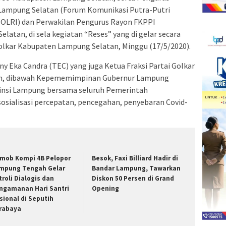
Lampung Selatan (Forum Komunikasi Putra-Putri
POLRI) dan Perwakilan Pengurus Rayon FKPPI
tan, di sela kegiatan “Reses” yang di gelar secara
Golkar Kabupaten Lampung Selatan, Minggu (17/5/2020).
y Eka Candra (TEC) yang juga Ketua Fraksi Partai Golkar
n, dibawah Kepememimpinan Gubernur Lampung
ovinsi Lampung bersama seluruh Pemerintah
sialisasi percepatan, pencegahan, penyebaran Covid-
imob Kompi 4B Pelopor
Besok, Faxi Billiard Hadir di
mpung Tengah Gelar
Bandar Lampung, Tawarkan
troli Dialogis dan
Diskon 50 Persen di Grand
ngamanan Hari Santri
Opening
sional di Seputih
rabaya