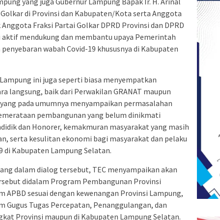
mpung yang juga Gubernur Lampung Bapak Ir. H. Arinal
 Golkar di Provinsi dan Kabupaten/Kota serta Anggota
aik Anggota Fraksi Partai Golkar DPRD Provinsi dan DPRD
si aktif mendukung dan membantu upaya Pemerintah
penyebaran wabah Covid-19 khususnya di Kabupaten
si Lampung ini juga seperti biasa menyempatkan
cara langsung, baik dari Perwakilan GRANAT maupun
, yang pada umumnya menyampaikan permasalahan
, pemerataan pembangunan yang belum dinikmati
ndidik dan Honorer, kemakmuran masyarakat yang masih
n, serta kesulitan ekonomi bagi masyarakat dan pelaku
9 di Kabupaten Lampung Selatan.
ang dalam dialog tersebut, TEC menyampaikan akan
ersebut didalam Program Pembangunan Provinsi
m APBD sesuai dengan kewenangan Provinsi Lampung,
m Gugus Tugas Percepatan, Penanggulangan, dan
ingkat Provinsi maupun di Kabupaten Lampung Selatan.