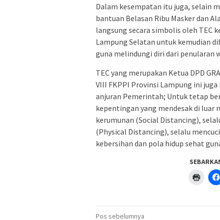
Dalam kesempatan itu juga, selain m
bantuan Belasan Ribu Masker dan Ala
langsung secara simbolis oleh TEC
Lampung Selatan untuk kemudian di
guna melindungi diri dari penularan 
TEC yang merupakan Ketua DPD GRAN
VIII FKPPI Provinsi Lampung ini ju
anjuran Pemerintah; Untuk tetap be
kepentingan yang mendesak di luar 
kerumunan (Social Distancing), sela
(Physical Distancing), selalu mencu
kebersihan dan pola hidup sehat gun
SEBARKA
Klik
untuk
menc
di
jendel
yang
Navigasi
baru)
Pos sebelumnya