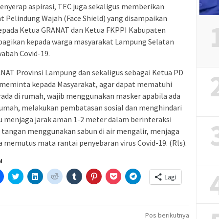
enyerap aspirasi, TEC juga sekaligus memberikan
t Pelindung Wajah (Face Shield) yang disampaikan
 kepada Ketua GRANAT dan Ketua FKPPI Kabupaten
bagikan kepada warga masyarakat Lampung Selatan
wabah Covid-19.
AT Provinsi Lampung dan sekaligus sebagai Ketua PD
ga meminta kepada Masyarakat, agar dapat mematuhi
rada di rumah, wajib menggunakan masker apabila ada
rumah, melakukan pembatasan sosial dan menghindari
lu menjaga jarak aman 1-2 meter dalam berinteraksi
ci tangan menggunakan sabun di air mengalir, menjaga
a memutus mata rantai penyebaran virus Covid-19. (Rls).
N
Klik
Klik
Klik
Klik
Klik
Klik
Klik
Klik
Lagi
untuk
untuk
untuk
untuk
untuk
untuk
untuk
untuk
etak(Membuka
membagikan
berbagi
berbagi
berbagi
berbagi
berbagi
berbagi
berbagi
di
pada
di
pada
pada
pada
via
di
a
Facebook(Membuka
Twitter(Membuka
Linkedln(Membuka
Reddit(Membuka
Tumblr(Membuka
Pinterest(Membuka
Pocket(Membuka
Telegram(Membuka
di
di
di
di
di
di
di
di
jendela
jendela
jendela
jendela
jendela
jendela
jendela
jendela
Pos berikutnya