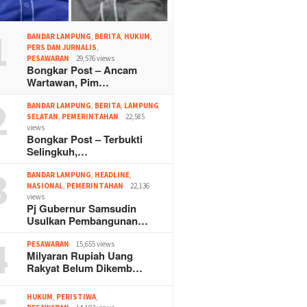
1
BANDAR LAMPUNG
,
BERITA
,
HUKUM
,
PERS DAN JURNALIS
,
PESAWARAN
29,576 views
Bongkar Post – Ancam
Wartawan, Pim…
2
BANDAR LAMPUNG
,
BERITA
,
LAMPUNG
SELATAN
,
PEMERINTAHAN
22,585
views
Bongkar Post – Terbukti
Selingkuh,…
3
BANDAR LAMPUNG
,
HEADLINE
,
NASIONAL
,
PEMERINTAHAN
22,136
views
Pj Gubernur Samsudin
Usulkan Pembangunan…
4
PESAWARAN
15,655 views
Milyaran Rupiah Uang
Rakyat Belum Dikemb…
HUKUM
,
PERISTIWA
,