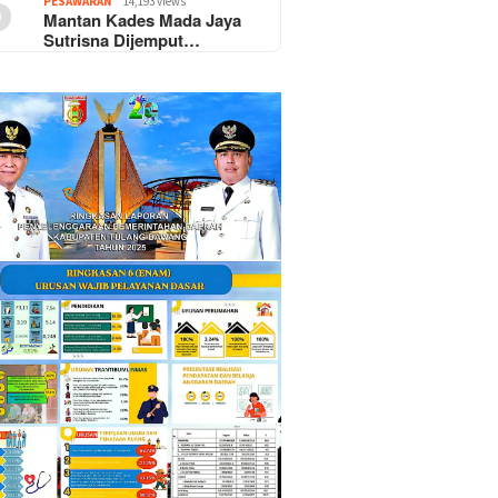
5
PESAWARAN
14,193 views
Mantan Kades Mada Jaya
Sutrisna Dijemput…