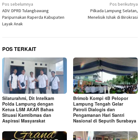
Navigasi
jendela
Pos sebelumnya
Pos berikutnya
yang
pos
ADV: DPRD Tulangbawang
Pilkada Lampung Selatan,
baru)
Paripurnakan Raperda Kabupaten
Menelisik Ishak di Birokrasi
Layak Anak
POS TERKAIT
Silaturahmi, Dit Intelkam
Brimob Kompi 4B Pelopor
Polda Lampung dengan
Lampung Tengah Gelar
Ketua LSM AKAR Bahas
Patroli Dialogis dan
Situasi Kamtibmas dan
Pengamanan Hari Santri
Aspirasi Masyarakat
Nasional di Seputih Surabaya