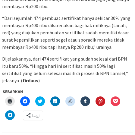
membayar Rp200 ribu.
“Dari sejumlah 474 pembuat sertifikat hanya sekitar 30% yang
membayar Rp400 ribu dikarenakan bagi hak miliknya (tanah,
red) yang diajukan pembuatan sertifikat sudah memiliki dasar
surat kepemilikan seperti segel atau sporadik mereka tidak
membayar Rp400 ribu tapi hanya Rp200 ribu,” urainya.
Dijelaskannya, dari 474 sertifikat yang sudah selesai dari BPN
itu baru 50%. “Hingga hari ini sertifikat masih 50% lagi
sertifikat yang belum selesai masih di proses di BPN Lamsel,”
jelasnya. (
firdaus
)
SEBARKAN
Klik
Klik
Klik
Klik
Klik
Klik
Klik
Klik
untuk
untuk
untuk
untuk
untuk
untuk
untuk
untuk
mencetak(Membuka
membagikan
berbagi
berbagi
berbagi
berbagi
berbagi
berbagi
di
di
pada
di
pada
pada
pada
via
Klik
Lagi
jendela
Facebook(Membuka
Twitter(Membuka
Linkedln(Membuka
Reddit(Membuka
Tumblr(Membuka
Pinterest(Membu
Pocket(
untuk
yang
di
di
di
di
di
di
di
berbagi
baru)
jendela
jendela
jendela
jendela
jendela
jendela
jendela
di
yang
yang
yang
yang
yang
yang
yang
Telegram(Membuka
baru)
baru)
baru)
baru)
baru)
baru)
baru)
di