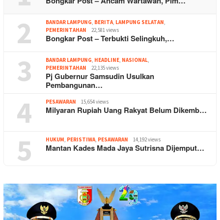
Bongkar Post – Ancam Wartawan, Pim…
2
BANDAR LAMPUNG
,
BERITA
,
LAMPUNG SELATAN
,
PEMERINTAHAN
22,581 views
Bongkar Post – Terbukti Selingkuh,…
3
BANDAR LAMPUNG
,
HEADLINE
,
NASIONAL
,
PEMERINTAHAN
22,135 views
Pj Gubernur Samsudin Usulkan
Pembangunan…
4
PESAWARAN
15,654 views
Milyaran Rupiah Uang Rakyat Belum Dikemb…
5
HUKUM
,
PERISTIWA
,
PESAWARAN
14,192 views
Mantan Kades Mada Jaya Sutrisna Dijemput…