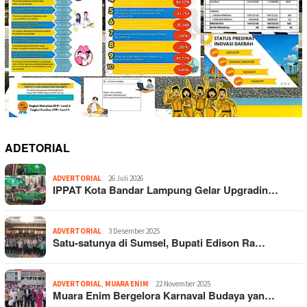
ADETORIAL
ADVERTORIAL
26 Juli 2026
IPPAT Kota Bandar Lampung Gelar Upgradin…
ADVERTORIAL
3 Desember 2025
Satu-satunya di Sumsel, Bupati Edison Ra…
ADVERTORIAL
,
MUARA ENIM
22 November 2025
Muara Enim Bergelora Karnaval Budaya yan…