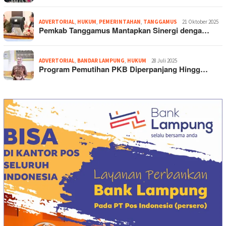
ADVERTORIAL
,
HUKUM
,
PEMERINTAHAN
,
TANGGAMUS
21 Oktober 2025
Pemkab Tanggamus Mantapkan Sinergi denga…
ADVERTORIAL
,
BANDAR LAMPUNG
,
HUKUM
28 Juli 2025
Program Pemutihan PKB Diperpanjang Hingg…