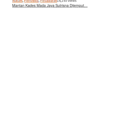
Hukum
,
Peristiwa
,
Pesawaran
14,193 views
Mantan Kades Mada Jaya Sutrisna Dijemput…