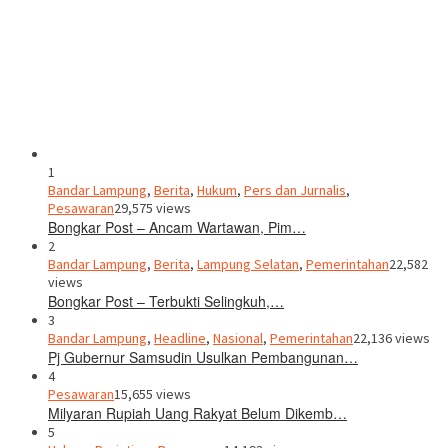
1
Bandar Lampung
,
Berita
,
Hukum
,
Pers dan Jurnalis
,
Pesawaran
29,575 views
Bongkar Post – Ancam Wartawan, Pim…
2
Bandar Lampung
,
Berita
,
Lampung Selatan
,
Pemerintahan
22,582
views
Bongkar Post – Terbukti Selingkuh,…
3
Bandar Lampung
,
Headline
,
Nasional
,
Pemerintahan
22,136 views
Pj Gubernur Samsudin Usulkan Pembangunan…
4
Pesawaran
15,655 views
Milyaran Rupiah Uang Rakyat Belum Dikemb…
5