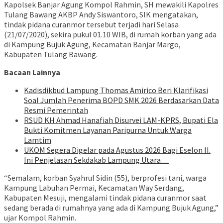
Kapolsek Banjar Agung Kompol Rahmin, SH mewakili Kapolres
Tulang Bawang AKBP Andy Siswantoro, SIK mengatakan,
tindak pidana curanmor tersebut terjadi hari Selasa
(21/07/2020), sekira pukul 01.10 WIB, di rumah korban yang ada
di Kampung Bujuk Agung, Kecamatan Banjar Margo,
Kabupaten Tulang Bawang.
Bacaan Lainnya
Kadisdikbud Lampung Thomas Amirico Beri Klarifikasi
Soal Jumlah Penerima BOPD SMK 2026 Berdasarkan Data
Resmi Pemerintah
RSUD KH Ahmad Hanafiah Disurvei LAM-KPRS, Bupati Ela
Bukti Komitmen Layanan Paripurna Untuk Warga
Lamtim
UKOM Segera Digelar pada Agustus 2026 Bagi Eselon II.
Ini Penjelasan Sekdakab Lampung Utara…
“Semalam, korban Syahrul Sidin (55), berprofesi tani, warga
Kampung Labuhan Permai, Kecamatan Way Serdang,
Kabupaten Mesuji, mengalami tindak pidana curanmor saat
sedang berada di rumahnya yang ada di Kampung Bujuk Agung,”
ujar Kompol Rahmin.