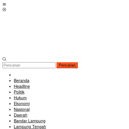
Loncat
Menu
ke
Mobile
konten
Pencarian
Beranda
Headline
Politik
Hukum
Ekonomi
Nasional
Daerah
Bandar Lampung
Lampung Tengah