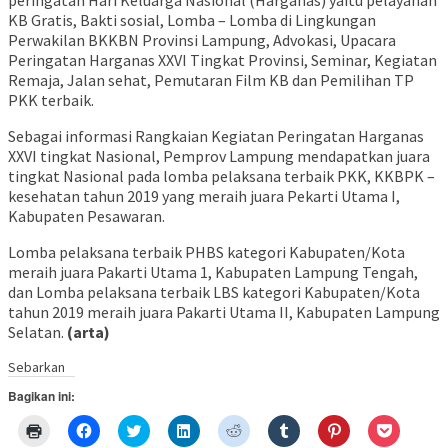
peringatan Hari Keluarga Nasional (Harganas) yaitu pelayanan
KB Gratis, Bakti sosial, Lomba – Lomba di Lingkungan
Perwakilan BKKBN Provinsi Lampung, Advokasi, Upacara
Peringatan Harganas XXVI Tingkat Provinsi, Seminar, Kegiatan
Remaja, Jalan sehat, Pemutaran Film KB dan Pemilihan TP
PKK terbaik.
Sebagai informasi Rangkaian Kegiatan Peringatan Harganas
XXVI tingkat Nasional, Pemprov Lampung mendapatkan juara
tingkat Nasional pada lomba pelaksana terbaik PKK, KKBPK –
kesehatan tahun 2019 yang meraih juara Pekarti Utama I,
Kabupaten Pesawaran.
Lomba pelaksana terbaik PHBS kategori Kabupaten/Kota
meraih juara Pakarti Utama 1, Kabupaten Lampung Tengah,
dan Lomba pelaksana terbaik LBS kategori Kabupaten/Kota
tahun 2019 meraih juara Pakarti Utama II, Kabupaten Lampung
Selatan.
(arta)
Sebarkan
Bagikan ini:
Klik
Klik
Klik
Klik
Klik
Klik
Klik
Klik
untuk
untuk
untuk
untuk
untuk
untuk
untuk
untuk