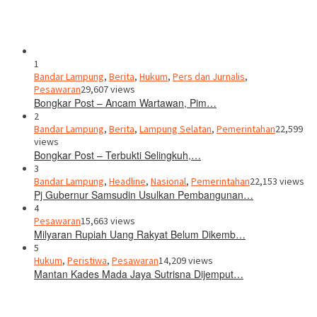
1
Bandar Lampung
,
Berita
,
Hukum
,
Pers dan Jurnalis
,
Pesawaran
29,607 views
Bongkar Post – Ancam Wartawan, Pim…
2
Bandar Lampung
,
Berita
,
Lampung Selatan
,
Pemerintahan
22,599
views
Bongkar Post – Terbukti Selingkuh,…
3
Bandar Lampung
,
Headline
,
Nasional
,
Pemerintahan
22,153 views
Pj Gubernur Samsudin Usulkan Pembangunan…
4
Pesawaran
15,663 views
Milyaran Rupiah Uang Rakyat Belum Dikemb…
5
Hukum
,
Peristiwa
,
Pesawaran
14,209 views
Mantan Kades Mada Jaya Sutrisna Dijemput…