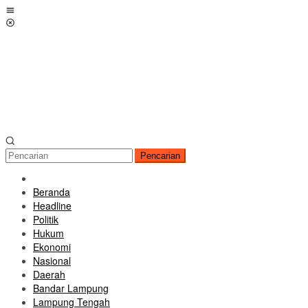
Loncat
Menu
ke
Mobile
konten
Pencarian
Beranda
Headline
Politik
Hukum
Ekonomi
Nasional
Daerah
Bandar Lampung
Lampung Tengah