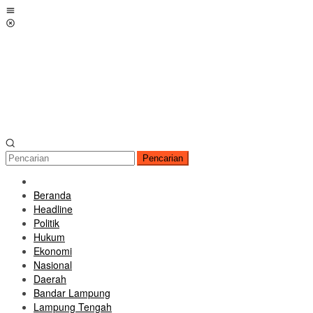
Loncat
Menu
ke
Mobile
konten
Pencarian
Beranda
Headline
Politik
Hukum
Ekonomi
Nasional
Daerah
Bandar Lampung
Lampung Tengah