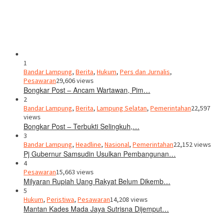
1
Bandar Lampung
,
Berita
,
Hukum
,
Pers dan Jurnalis
,
Pesawaran
29,606 views
Bongkar Post – Ancam Wartawan, Pim…
2
Bandar Lampung
,
Berita
,
Lampung Selatan
,
Pemerintahan
22,597
views
Bongkar Post – Terbukti Selingkuh,…
3
Bandar Lampung
,
Headline
,
Nasional
,
Pemerintahan
22,152 views
Pj Gubernur Samsudin Usulkan Pembangunan…
4
Pesawaran
15,663 views
Milyaran Rupiah Uang Rakyat Belum Dikemb…
5
Hukum
,
Peristiwa
,
Pesawaran
14,208 views
Mantan Kades Mada Jaya Sutrisna Dijemput…