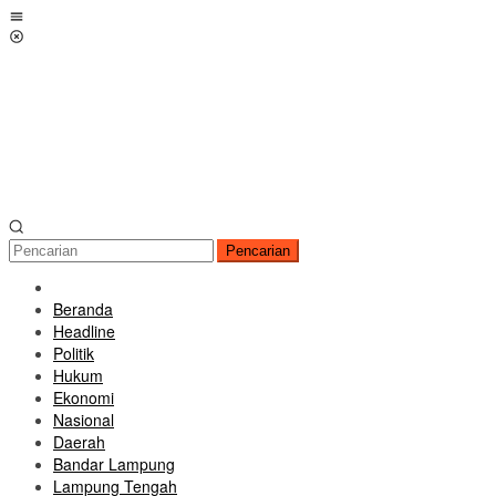
Loncat
Menu
ke
Mobile
konten
Pencarian
Beranda
Headline
Politik
Hukum
Ekonomi
Nasional
Daerah
Bandar Lampung
Lampung Tengah