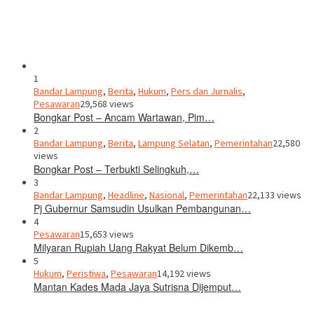
1
Bandar Lampung
,
Berita
,
Hukum
,
Pers dan Jurnalis
,
Pesawaran
29,568 views
Bongkar Post – Ancam Wartawan, Pim…
2
Bandar Lampung
,
Berita
,
Lampung Selatan
,
Pemerintahan
22,580
views
Bongkar Post – Terbukti Selingkuh,…
3
Bandar Lampung
,
Headline
,
Nasional
,
Pemerintahan
22,133 views
Pj Gubernur Samsudin Usulkan Pembangunan…
4
Pesawaran
15,653 views
Milyaran Rupiah Uang Rakyat Belum Dikemb…
5
Hukum
,
Peristiwa
,
Pesawaran
14,192 views
Mantan Kades Mada Jaya Sutrisna Dijemput…