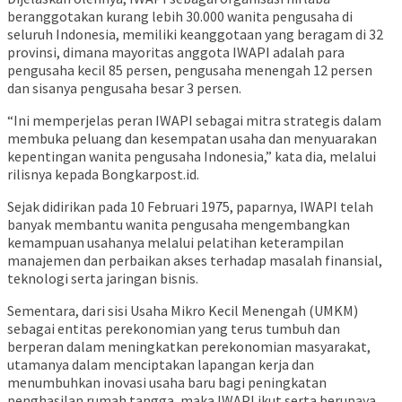
beranggotakan kurang lebih 30.000 wanita pengusaha di
seluruh Indonesia, memiliki keanggotaan yang beragam di 32
provinsi, dimana mayoritas anggota IWAPI adalah para
pengusaha kecil 85 persen, pengusaha menengah 12 persen
dan sisanya pengusaha besar 3 persen.
“Ini memperjelas peran IWAPI sebagai mitra strategis dalam
membuka peluang dan kesempatan usaha dan menyuarakan
kepentingan wanita pengusaha Indonesia,” kata dia, melalui
rilisnya kepada Bongkarpost.id.
Sejak didirikan pada 10 Februari 1975, paparnya, IWAPI telah
banyak membantu wanita pengusaha mengembangkan
kemampuan usahanya melalui pelatihan keterampilan
manajemen dan perbaikan akses terhadap masalah finansial,
teknologi serta jaringan bisnis.
Sementara, dari sisi Usaha Mikro Kecil Menengah (UMKM)
sebagai entitas perekonomian yang terus tumbuh dan
berperan dalam meningkatkan perekonomian masyarakat,
utamanya dalam menciptakan lapangan kerja dan
menumbuhkan inovasi usaha baru bagi peningkatan
penghasilan rumah tangga, maka IWAPI ikut serta berupaya