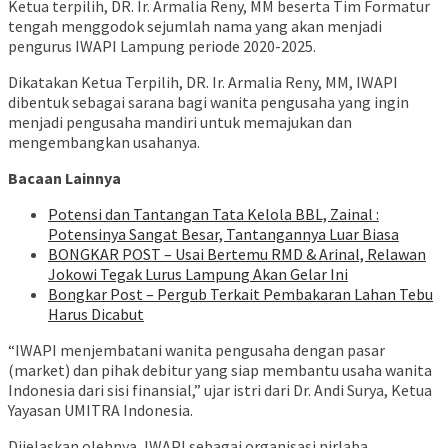
Ketua terpilih, DR. Ir. Armalia Reny, MM beserta Tim Formatur
tengah menggodok sejumlah nama yang akan menjadi
pengurus IWAPI Lampung periode 2020-2025.
Dikatakan Ketua Terpilih, DR. Ir. Armalia Reny, MM, IWAPI
dibentuk sebagai sarana bagi wanita pengusaha yang ingin
menjadi pengusaha mandiri untuk memajukan dan
mengembangkan usahanya.
Bacaan Lainnya
Potensi dan Tantangan Tata Kelola BBL, Zainal :
Potensinya Sangat Besar, Tantangannya Luar Biasa
BONGKAR POST – Usai Bertemu RMD & Arinal, Relawan
Jokowi Tegak Lurus Lampung Akan Gelar Ini
Bongkar Post – Pergub Terkait Pembakaran Lahan Tebu
Harus Dicabut
“IWAPI menjembatani wanita pengusaha dengan pasar
(market) dan pihak debitur yang siap membantu usaha wanita
Indonesia dari sisi finansial,” ujar istri dari Dr. Andi Surya, Ketua
Yayasan UMITRA Indonesia.
Dijelaskan olehnya, IWAPI sebagai organisasi nirlaba