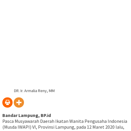
Telegram(Membuka
baru)
baru)
baru)
baru)
baru)
baru)
baru)
di
jendela
yang
baru)
DR. Ir. Armalia Reny, MM
Bandar Lampung, BP.id
Pasca Musyawarah Daerah Ikatan Wanita Pengusaha Indonesia
(Musda IWAPI) VI, Provinsi Lampung, pada 12 Maret 2020 lalu,