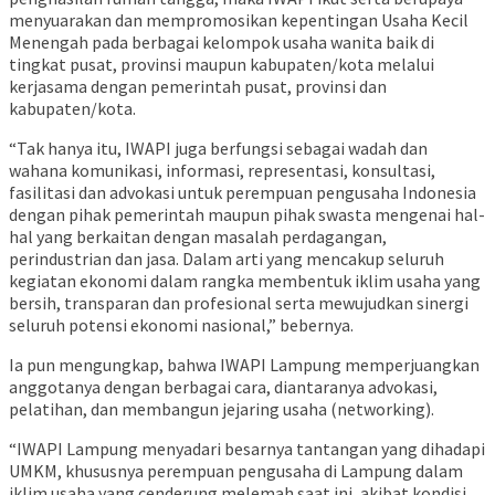
menyuarakan dan mempromosikan kepentingan Usaha Kecil
Menengah pada berbagai kelompok usaha wanita baik di
tingkat pusat, provinsi maupun kabupaten/kota melalui
kerjasama dengan pemerintah pusat, provinsi dan
kabupaten/kota.
“Tak hanya itu, IWAPI juga berfungsi sebagai wadah dan
wahana komunikasi, informasi, representasi, konsultasi,
fasilitasi dan advokasi untuk perempuan pengusaha Indonesia
dengan pihak pemerintah maupun pihak swasta mengenai hal-
hal yang berkaitan dengan masalah perdagangan,
perindustrian dan jasa. Dalam arti yang mencakup seluruh
kegiatan ekonomi dalam rangka membentuk iklim usaha yang
bersih, transparan dan profesional serta mewujudkan sinergi
seluruh potensi ekonomi nasional,” bebernya.
Ia pun mengungkap, bahwa IWAPI Lampung memperjuangkan
anggotanya dengan berbagai cara, diantaranya advokasi,
pelatihan, dan membangun jejaring usaha (networking).
“IWAPI Lampung menyadari besarnya tantangan yang dihadapi
UMKM, khususnya perempuan pengusaha di Lampung dalam
iklim usaha yang cenderung melemah saat ini, akibat kondisi