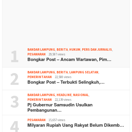
1
BANDAR LAMPUNG
,
BERITA
,
HUKUM
,
PERS DAN JURNALIS
,
PESAWARAN
29,587 views
Bongkar Post – Ancam Wartawan, Pim…
2
BANDAR LAMPUNG
,
BERITA
,
LAMPUNG SELATAN
,
PEMERINTAHAN
22,588 views
Bongkar Post – Terbukti Selingkuh,…
3
BANDAR LAMPUNG
,
HEADLINE
,
NASIONAL
,
PEMERINTAHAN
22,139 views
Pj Gubernur Samsudin Usulkan
Pembangunan…
4
PESAWARAN
15,657 views
Milyaran Rupiah Uang Rakyat Belum Dikemb…