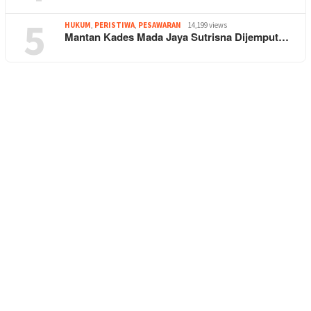
5
HUKUM
,
PERISTIWA
,
PESAWARAN
14,199 views
Mantan Kades Mada Jaya Sutrisna Dijemput…