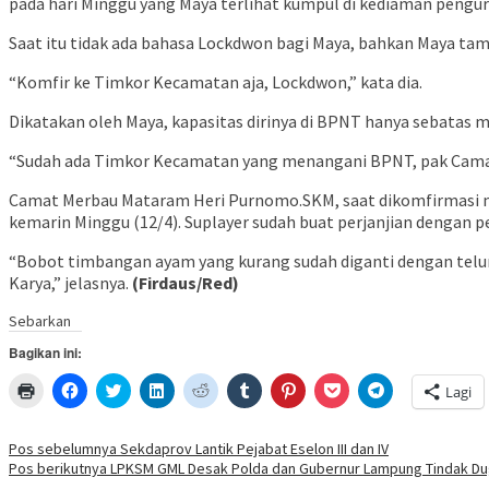
pada hari Minggu yang Maya terlihat kumpul di kediaman pengu
Saat itu tidak ada bahasa Lockdwon bagi Maya, bahkan Maya ta
“Komfir ke Timkor Kecamatan aja, Lockdwon,” kata dia.
Dikatakan oleh Maya, kapasitas dirinya di BPNT hanya sebat
“Sudah ada Timkor Kecamatan yang menangani BPNT, pak Camat
Camat Merbau Mataram Heri Purnomo.SKM, saat dikomfirmasi men
kemarin Minggu (12/4). Suplayer sudah buat perjanjian dengan 
“Bobot timbangan ayam yang kurang sudah diganti dengan telu
Karya,” jelasnya.
(Firdaus/Red)
Sebarkan
Bagikan ini:
Klik
Klik
Klik
Klik
Klik
Klik
Klik
Klik
Klik
Lagi
untuk
untuk
untuk
untuk
untuk
untuk
untuk
untuk
untuk
mencetak(Membuka
membagikan
berbagi
berbagi
berbagi
berbagi
berbagi
berbagi
berbagi
di
di
pada
di
pada
pada
pada
via
di
jendela
Facebook(Membuka
Twitter(Membuka
Linkedln(Membuka
Reddit(Membuka
Tumblr(Membuka
Pinterest(Membuka
Pocket(Membuka
Telegram(Mem
Navigasi
Pos sebelumnya
Sekdaprov Lantik Pejabat Eselon III dan IV
yang
di
di
di
di
di
di
di
di
Pos berikutnya
LPKSM GML Desak Polda dan Gubernur Lampung Tindak Dug
baru)
jendela
jendela
jendela
jendela
jendela
jendela
jendela
jendela
pos
yang
yang
yang
yang
yang
yang
yang
yang