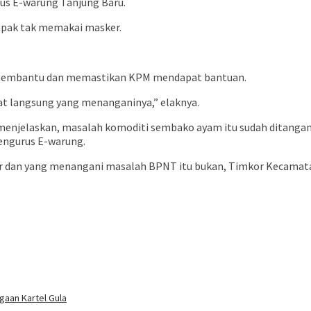
rus E-warung Tanjung Baru.
mpak tak memakai masker.
as membantu dan memastikan KPM mendapat bantuan.
 langsung yang menanganinya,” elaknya.
jelaskan, masalah komoditi sembako ayam itu sudah ditangani o
pengurus E-warung.
r dan yang menangani masalah BPNT itu bukan, Timkor Kecamatan
buka
aan Kartel Gula