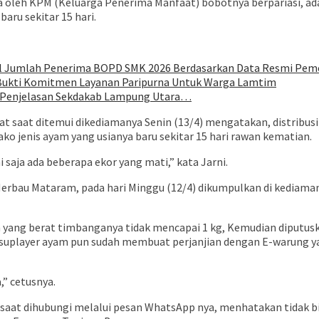
 oleh KPM (Keluarga Penerima Manfaat) bobotnya berpariasi, ada 
aru sekitar 15 hari.
oal Jumlah Penerima BOPD SMK 2026 Berdasarkan Data Resmi Pem
 Bukti Komitmen Layanan Paripurna Untuk Warga Lamtim
ni Penjelasan Sekdakab Lampung Utara…
t saat ditemui dikediamanya Senin (13/4) mengatakan, distribu
o jenis ayam yang usianya baru sekitar 15 hari rawan kematian.
saja ada beberapa ekor yang mati,” kata Jarni.
bau Mataram, pada hari Minggu (12/4) dikumpulkan di kediaman 
yang berat timbanganya tidak mencapai 1 kg, Kemudian diputus
 suplayer ayam pun sudah membuat perjanjian dengan E-warung ya
a,” cetusnya.
at dihubungi melalui pesan WhatsApp nya, menhatakan tidak bis