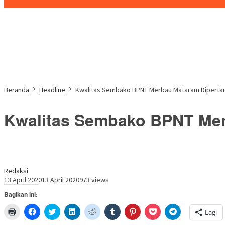
Konten Spesial
Beranda
Headline
Kwalitas Sembako BPNT Merbau Mataram Diperta
Kwalitas Sembako BPNT Mer
Redaksi
13 April 2020
13 April 2020
973 views
Bagikan ini:
Klik
Klik
Klik
Klik
Klik
Klik
Klik
Klik
Klik
Lagi
untuk
untuk
untuk
untuk
untuk
untuk
untuk
untuk
untuk
mencetak(Membuka
membagikan
berbagi
berbagi
berbagi
berbagi
berbagi
berbagi
berbagi