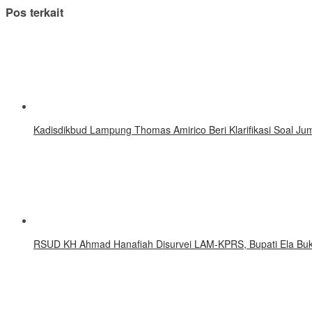
baru)
baru)
baru)
baru)
baru)
baru)
baru)
baru)
Pos terkait
Kadisdikbud Lampung Thomas Amirico Beri Klarifikasi Soal 
RSUD KH Ahmad Hanafiah Disurvei LAM-KPRS, Bupati Ela Buk