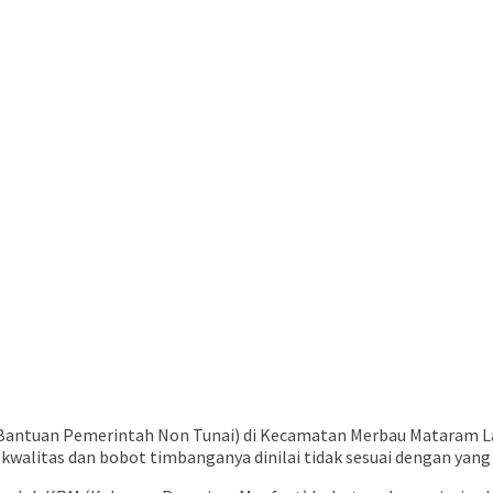
buka
antuan Pemerintah Non Tunai) di Kecamatan Merbau Mataram Lam
kwalitas dan bobot timbanganya dinilai tidak sesuai dengan yang