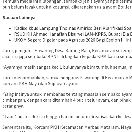
Temuan media ini dilapangan, sembako jenis ayam yang diterima
pun belum layak untuk dikosumsi, dikarenakan usia ayam Boiller b
Bacaan Lainnya
Kadisdikbud Lampung Thomas Amirico Beri Klarifikasi S
RSUD KH Ahmad Hanafiah Disurvei LAM-KPRS, Bupati Ela
UKOM Segera Digelar pada Agustus 2026 Bagi Eselon II. I
Jarni, pengurus E-warung Desa Karang Raja, Kecamatan setempa
saat itu juga sembako BPNT di bagikan kepada KPM karna sembak
“Ayamnya masih sangat kecil, bulunyanya blm tumbuh semua, ini 
Jarni menambahkan, semua pengurus E-warung di Kecamatan Mer
korcam PKH Maya dan Suplayer ayam.
“Yang intinya untuk membahas tentang masalah sembako ayam 
timbangan, dengan cara ditambah 4 butir telur ayam, dan pihak
terangnya.
“Tapi 4 butir telur itu hingga hari ini belum direalisasikan ke des
Sementara itu, Korcam PKH Kecamatan Merbau Mataram, Maya sa