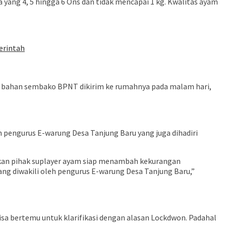
yang 4, 5 hingga 6 Ons dan tidak mencapai 1 kg. Kwalitas ayam
erintah
si bahan sembako BPNT dikirim ke rumahnya pada malam hari,
pengurus E-warung Desa Tanjung Baru yang juga dihadiri
kan pihak suplayer ayam siap menambah kekurangan
ng diwakili oleh pengurus E-warung Desa Tanjung Baru,”
a bertemu untuk klarifikasi dengan alasan Lockdwon. Padahal