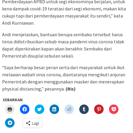
Pemberdayaan APBD untuk segi ekonominya berjalan, untuk
kena dampak covid-19 teratasi dari segi ekonomi, makan kita
cukupi tapi dari pemberdayaan masyarakat itu sendiri,” kata
Andi Kurniawan.
Andi menjelaskan, bantuan berupa sembako tersebut harus
terus didistribusikan sebab masa pandemi virus corona tidak
dapat diperkirakan kapan akan berakhir. Sembako dari
Pemerintah disuplai sebulan sekali.
“Saya berharap besar peran serta dari masyarakat untuk ikut
melawan wabah virus corona, diantaranya mengikuti anjuran
Pemerintah dengan menggunakan masker dan menerapkan
physical distancing,” pesannya.
(Ris)
SEBARKAN
Klik
Klik
Klik
Klik
Klik
Klik
Klik
Klik
untuk
untuk
untuk
untuk
untuk
untuk
untuk
untuk
mencetak(Membuka
membagikan
berbagi
berbagi
berbagi
berbagi
berbagi
berbagi
di
di
pada
di
pada
pada
pada
via
Klik
Lagi
jendela
Facebook(Membuka
Twitter(Membuka
Linkedln(Membuka
Reddit(Membuka
Tumblr(Membuka
Pinterest(Membu
Pocket(
untuk
yang
di
di
di
di
di
di
di
berbagi
baru)
jendela
jendela
jendela
jendela
jendela
jendela
jendela