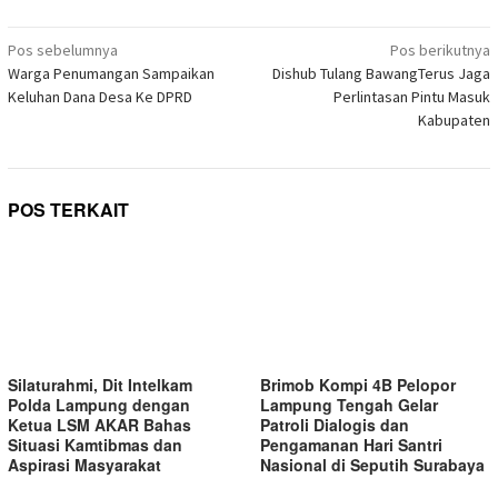
di
yang
yang
yang
yang
yang
yang
yang
Telegram(Membuka
baru)
baru)
baru)
baru)
baru)
baru)
baru)
di
Navigasi
jendela
Pos sebelumnya
Pos berikutnya
yang
pos
Warga Penumangan Sampaikan
Dishub Tulang BawangTerus Jaga
baru)
Keluhan Dana Desa Ke DPRD
Perlintasan Pintu Masuk
Kabupaten
POS TERKAIT
Silaturahmi, Dit Intelkam
Brimob Kompi 4B Pelopor
Polda Lampung dengan
Lampung Tengah Gelar
Ketua LSM AKAR Bahas
Patroli Dialogis dan
Situasi Kamtibmas dan
Pengamanan Hari Santri
Aspirasi Masyarakat
Nasional di Seputih Surabaya