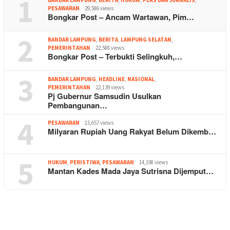
1
BANDAR LAMPUNG
,
BERITA
,
HUKUM
,
PERS DAN JURNALIS
,
PESAWARAN
29,586 views
Bongkar Post – Ancam Wartawan, Pim…
2
BANDAR LAMPUNG
,
BERITA
,
LAMPUNG SELATAN
,
PEMERINTAHAN
22,588 views
Bongkar Post – Terbukti Selingkuh,…
3
BANDAR LAMPUNG
,
HEADLINE
,
NASIONAL
,
PEMERINTAHAN
22,139 views
Pj Gubernur Samsudin Usulkan
Pembangunan…
4
PESAWARAN
15,657 views
Milyaran Rupiah Uang Rakyat Belum Dikemb…
5
HUKUM
,
PERISTIWA
,
PESAWARAN
14,198 views
Mantan Kades Mada Jaya Sutrisna Dijemput…