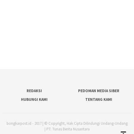
REDAKSI
PEDOMAN MEDIA SIBER
HUBUNGI KAMI
TENTANG KAMI
bongkarpost.id - 2017 | © Copyright, Hak Cipta Dilindungi Undang-Undang
| PT. Tunas Berita Nusantara