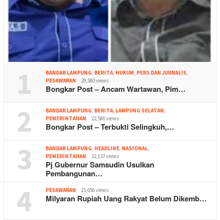
1
BANDAR LAMPUNG
,
BERITA
,
HUKUM
,
PERS DAN JURNALIS
,
PESAWARAN
29,580 views
Bongkar Post – Ancam Wartawan, Pim…
2
BANDAR LAMPUNG
,
BERITA
,
LAMPUNG SELATAN
,
PEMERINTAHAN
22,586 views
Bongkar Post – Terbukti Selingkuh,…
3
BANDAR LAMPUNG
,
HEADLINE
,
NASIONAL
,
PEMERINTAHAN
22,137 views
Pj Gubernur Samsudin Usulkan
Pembangunan…
4
PESAWARAN
15,656 views
Milyaran Rupiah Uang Rakyat Belum Dikemb…