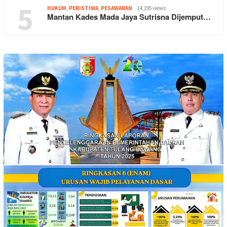
5
HUKUM
,
PERISTIWA
,
PESAWARAN
14,195 views
Mantan Kades Mada Jaya Sutrisna Dijemput…