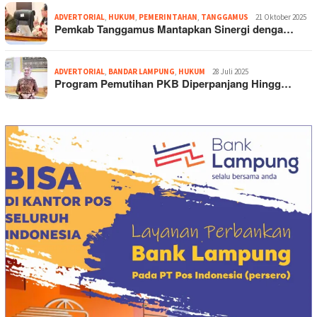
ADVERTORIAL
,
HUKUM
,
PEMERINTAHAN
,
TANGGAMUS
21 Oktober 2025
Pemkab Tanggamus Mantapkan Sinergi denga…
ADVERTORIAL
,
BANDAR LAMPUNG
,
HUKUM
28 Juli 2025
Program Pemutihan PKB Diperpanjang Hingg…