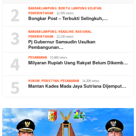
2
BANDAR LAMPUNG
,
BERITA
,
LAMPUNG SELATAN
,
PEMERINTAHAN
22,595 views
Bongkar Post – Terbukti Selingkuh,…
3
BANDAR LAMPUNG
,
HEADLINE
,
NASIONAL
,
PEMERINTAHAN
22,150 views
Pj Gubernur Samsudin Usulkan
Pembangunan…
4
PESAWARAN
15,660 views
Milyaran Rupiah Uang Rakyat Belum Dikemb…
5
HUKUM
,
PERISTIWA
,
PESAWARAN
14,204 views
Mantan Kades Mada Jaya Sutrisna Dijemput…