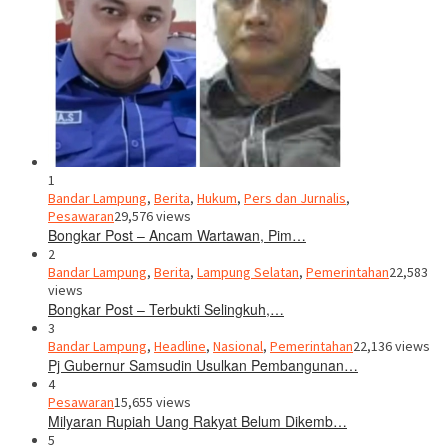
1
Bandar Lampung
,
Berita
,
Hukum
,
Pers dan Jurnalis
,
Pesawaran
29,576 views
Bongkar Post – Ancam Wartawan, Pim…
2
Bandar Lampung
,
Berita
,
Lampung Selatan
,
Pemerintahan
22,583
views
Bongkar Post – Terbukti Selingkuh,…
3
Bandar Lampung
,
Headline
,
Nasional
,
Pemerintahan
22,136 views
Pj Gubernur Samsudin Usulkan Pembangunan…
4
Pesawaran
15,655 views
Milyaran Rupiah Uang Rakyat Belum Dikemb…
5