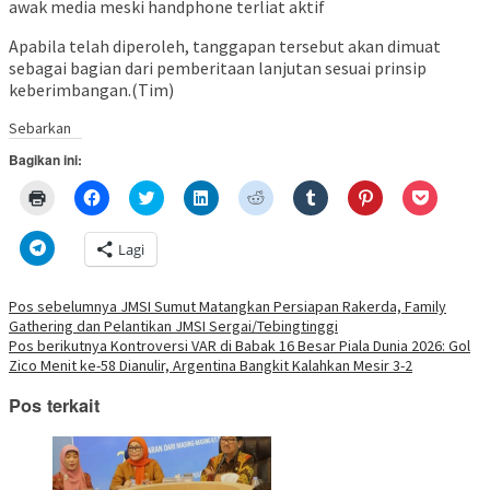
awak media meski handphone terliat aktif
Apabila telah diperoleh, tanggapan tersebut akan dimuat
sebagai bagian dari pemberitaan lanjutan sesuai prinsip
keberimbangan.(Tim)
Sebarkan
Bagikan ini:
Klik
Klik
Klik
Klik
Klik
Klik
Klik
Klik
untuk
untuk
untuk
untuk
untuk
untuk
untuk
untuk
mencetak(Membuka
membagikan
berbagi
berbagi
berbagi
berbagi
berbagi
berbagi
di
di
pada
di
pada
pada
pada
via
Klik
Lagi
jendela
Facebook(Membuka
Twitter(Membuka
Linkedln(Membuka
Reddit(Membuka
Tumblr(Membuka
Pinterest(Membu
Pocket(
untuk
yang
di
di
di
di
di
di
di
berbagi
baru)
jendela
jendela
jendela
jendela
jendela
jendela
jendela
di
yang
yang
yang
yang
yang
yang
yang
Telegram(Membuka
Navigasi
Pos sebelumnya
JMSI Sumut Matangkan Persiapan Rakerda, Family
baru)
baru)
baru)
baru)
baru)
baru)
baru)
di
Gathering dan Pelantikan JMSI Sergai/Tebingtinggi
jendela
pos
yang
Pos berikutnya
Kontroversi VAR di Babak 16 Besar Piala Dunia 2026: Gol
baru)
Zico Menit ke-58 Dianulir, Argentina Bangkit Kalahkan Mesir 3-2
Pos terkait