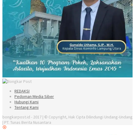
REDAKSI
Pedoman Media Siber
Hubungi Kami
Tentang Kami
bongkarpost.id - 2017 | © Copyright, Hak Cipta Dilindungi Undang-Undang
| PT. Tunas Berita Nusantara