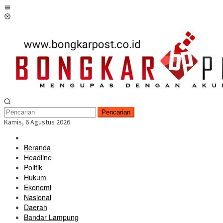
Loncat
Menu
ke
Mobile
konten
Pencarian
Kamis, 6 Agustus 2026
Beranda
Headline
Politik
Hukum
Ekonomi
Nasional
Daerah
Bandar Lampung