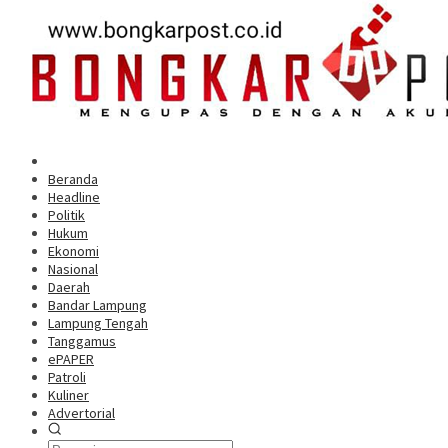
Beranda
Headline
Politik
Hukum
Ekonomi
Nasional
Daerah
Bandar Lampung
Lampung Tengah
Tanggamus
ePAPER
Patroli
Kuliner
Advertorial