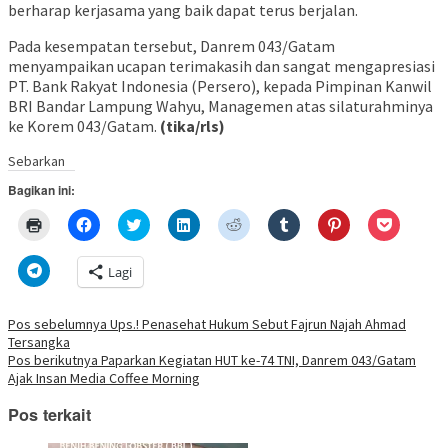
berharap kerjasama yang baik dapat terus berjalan.
Pada kesempatan tersebut, Danrem 043/Gatam
menyampaikan ucapan terimakasih dan sangat mengapresiasi
PT. Bank Rakyat Indonesia (Persero), kepada Pimpinan Kanwil
BRI Bandar Lampung Wahyu, Managemen atas silaturahminya
ke Korem 043/Gatam.
(tika/rls)
Sebarkan
Bagikan ini:
Klik
Klik
Klik
Klik
Klik
Klik
Klik
Klik
untuk
untuk
untuk
untuk
untuk
untuk
untuk
untuk
mencetak(Membuka
membagikan
berbagi
berbagi
berbagi
berbagi
berbagi
berbagi
di
di
pada
di
pada
pada
pada
via
Klik
Lagi
jendela
Facebook(Membuka
Twitter(Membuka
Linkedln(Membuka
Reddit(Membuka
Tumblr(Membuka
Pinterest(Membu
Pocket(
untuk
yang
di
di
di
di
di
di
di
berbagi
baru)
jendela
jendela
jendela
jendela
jendela
jendela
jendela
di
yang
yang
yang
yang
yang
yang
yang
Telegram(Membuka
Navigasi
Pos sebelumnya
Ups.! Penasehat Hukum Sebut Fajrun Najah Ahmad
baru)
baru)
baru)
baru)
baru)
baru)
baru)
di
Tersangka
jendela
pos
yang
Pos berikutnya
Paparkan Kegiatan HUT ke-74 TNI, Danrem 043/Gatam
baru)
Ajak Insan Media Coffee Morning
Pos terkait