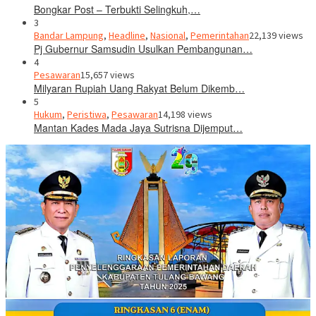
Bongkar Post – Terbukti Selingkuh,…
3
Bandar Lampung
,
Headline
,
Nasional
,
Pemerintahan
22,139 views
Pj Gubernur Samsudin Usulkan Pembangunan…
4
Pesawaran
15,657 views
Milyaran Rupiah Uang Rakyat Belum Dikemb…
5
Hukum
,
Peristiwa
,
Pesawaran
14,198 views
Mantan Kades Mada Jaya Sutrisna Dijemput…