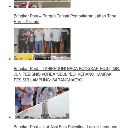
Bongkar Post – Pergub Terkait Pembakaran Lahan Tebu
Harus Dicabut
Bongkar Post – TABIKPUUN! BACA BONGKAR POST, MR.
JUN PEBISNIS KOREA ‘SEULPEO’ KERANG KAMPAK
PESISIR LAMPUNG: SARANGHAEYO!
Bongkar Post – Ikut Aksi Bela Palestina, Laskar Lampung