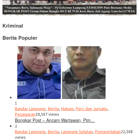
Kriminal
Berita Populer
1
Bandar Lampung
,
Berita
,
Hukum
,
Pers dan Jurnalis
,
Pesawaran
29,587 views
Bongkar Post – Ancam Wartawan, Pim…
2
Bandar Lampung
,
Berita
,
Lampung Selatan
,
Pemerintahan
22,588
views