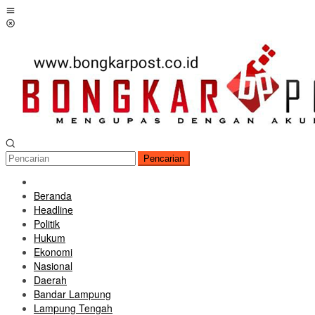
Loncat
Menu
ke
Mobile
konten
Pencarian
Beranda
Headline
Politik
Hukum
Ekonomi
Nasional
Daerah
Bandar Lampung
Lampung Tengah