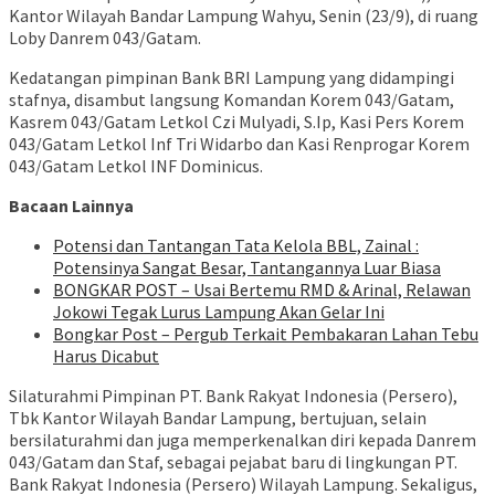
Kantor Wilayah Bandar Lampung Wahyu, Senin (23/9), di ruang
Loby Danrem 043/Gatam.
Kedatangan pimpinan Bank BRI Lampung yang didampingi
stafnya, disambut langsung Komandan Korem 043/Gatam,
Kasrem 043/Gatam Letkol Czi Mulyadi, S.Ip, Kasi Pers Korem
043/Gatam Letkol Inf Tri Widarbo dan Kasi Renprogar Korem
043/Gatam Letkol INF Dominicus.
Bacaan Lainnya
Potensi dan Tantangan Tata Kelola BBL, Zainal :
Potensinya Sangat Besar, Tantangannya Luar Biasa
BONGKAR POST – Usai Bertemu RMD & Arinal, Relawan
Jokowi Tegak Lurus Lampung Akan Gelar Ini
Bongkar Post – Pergub Terkait Pembakaran Lahan Tebu
Harus Dicabut
Silaturahmi Pimpinan PT. Bank Rakyat Indonesia (Persero),
Tbk Kantor Wilayah Bandar Lampung, bertujuan, selain
bersilaturahmi dan juga memperkenalkan diri kepada Danrem
043/Gatam dan Staf, sebagai pejabat baru di lingkungan PT.
Bank Rakyat Indonesia (Persero) Wilayah Lampung. Sekaligus,