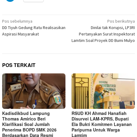
yang
di
di
di
di
di
di
di
berbagi
baru)
jendela
jendela
jendela
jendela
jendela
jendela
jendela
di
yang
yang
yang
yang
yang
yang
yang
Telegram(Membuka
baru)
baru)
baru)
baru)
baru)
baru)
baru)
di
Navigasi
jendela
Pos sebelumnya
Pos berikutnya
yang
pos
DD Tiyuh Gedung Ratu Realisasikan
Dinilai tak Korupsi, LP3RI
baru)
Aspirasi Masyarakat
Pertanyakan Surat Inspektorat
Lamtim Soal Proyek DD Bumi Mulyo
POS TERKAIT
Kadisdikbud Lampung
RSUD KH Ahmad Hanafiah
Thomas Amirico Beri
Disurvei LAM-KPRS, Bupati
Klarifikasi Soal Jumlah
Ela Bukti Komitmen Layanan
Penerima BOPD SMK 2026
Paripurna Untuk Warga
Berdasarkan Data Resmi
Lamtim