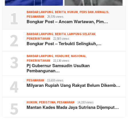
1
BANDAR LAMPUNG
,
BERITA
,
HUKUM
,
PERS DAN JURNALIS
,
PESAWARAN
29,576 views
Bongkar Post – Ancam Wartawan, Pim…
2
BANDAR LAMPUNG
,
BERITA
,
LAMPUNG SELATAN
,
PEMERINTAHAN
22,585 views
Bongkar Post – Terbukti Selingkuh,…
3
BANDAR LAMPUNG
,
HEADLINE
,
NASIONAL
,
PEMERINTAHAN
22,136 views
Pj Gubernur Samsudin Usulkan
Pembangunan…
4
PESAWARAN
15,655 views
Milyaran Rupiah Uang Rakyat Belum Dikemb…
5
HUKUM
,
PERISTIWA
,
PESAWARAN
14,193 views
Mantan Kades Mada Jaya Sutrisna Dijemput…