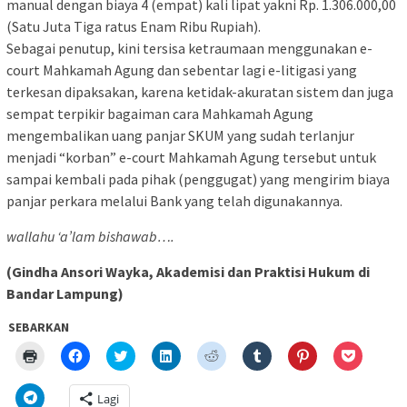
manual dengan biaya 4 (empat) kali lipat yakni Rp. 1.306.000,00
(Satu Juta Tiga ratus Enam Ribu Rupiah).
Sebagai penutup, kini tersisa ketraumaan menggunakan e-
court Mahkamah Agung dan sebentar lagi e-litigasi yang
terkesan dipaksakan, karena ketidak-akuratan sistem dan juga
sempat terpikir bagaiman cara Mahkamah Agung
mengembalikan uang panjar SKUM yang sudah terlanjur
menjadi “korban” e-court Mahkamah Agung tersebut untuk
sampai kembali pada pihak (penggugat) yang mengirim biaya
panjar perkara melalui Bank yang telah digunakannya.
wallahu ‘a’lam bishawab….
(Gindha Ansori Wayka, Akademisi dan Praktisi Hukum di
Bandar Lampung)
SEBARKAN
Klik
Klik
Klik
Klik
Klik
Klik
Klik
Klik
untuk
untuk
untuk
untuk
untuk
untuk
untuk
untuk
mencetak(Membuka
membagikan
berbagi
berbagi
berbagi
berbagi
berbagi
berbagi
di
di
pada
di
pada
pada
pada
via
Klik
Lagi
jendela
Facebook(Membuka
Twitter(Membuka
Linkedln(Membuka
Reddit(Membuka
Tumblr(Membuka
Pinterest(Membu
Pocket(
untuk