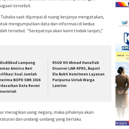
ugaan tersebut.
 Tubaba saat dijumpai di ruang kerjanya mengatakan,
ntuk mengumpulkan data dan informasi di kedua
ah tersebut. “Secepatnya akan kami tindak lanjuti,”
disdikbud Lampung
RSUD KH Ahmad Hanafiah
omas Amirico Beri
Disurvei LAM-KPRS, Bupati
arifikasi Soal Jumlah
Ela Bukti Komitmen Layanan
nerima BOPD SMK 2026
Paripurna Untuk Warga
rdasarkan Data Resmi
Lamtim
merintah
nsur merugikan uang negara, maka pihaknya akan
raturan dan undang-undang yang berlaku.