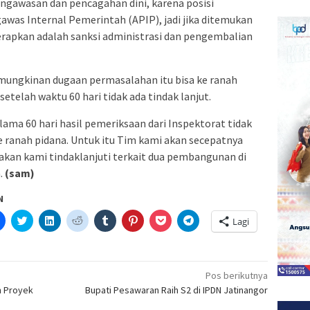
engawasan dan pencagahan dini, karena posisi
awas Internal Pemerintah (APIP), jadi jika ditemukan
erapkan adalah sanksi administrasi dan pengembalian
emungkinan dugaan permasalahan itu bisa ke ranah
setelah waktu 60 hari tidak ada tindak lanjut.
ama 60 hari hasil pemeriksaan dari Inspektorat tidak
 ke ranah pidana. Untuk itu Tim kami akan secepatnya
akan kami tindaklanjuti terkait dua pembangunan di
.
(sam)
N
Klik
Klik
Klik
Klik
Klik
Klik
Klik
Klik
Lagi
untuk
untuk
untuk
untuk
untuk
untuk
untuk
untuk
etak(Membuka
membagikan
berbagi
berbagi
berbagi
berbagi
berbagi
berbagi
berbagi
di
pada
di
pada
pada
pada
via
di
a
Facebook(Membuka
Twitter(Membuka
Linkedln(Membuka
Reddit(Membuka
Tumblr(Membuka
Pinterest(Membuka
Pocket(Membuka
Telegram(Membuka
di
di
di
di
di
di
di
di
jendela
jendela
jendela
jendela
jendela
jendela
jendela
jendela
Pos berikutnya
yang
yang
yang
yang
yang
yang
yang
yang
n Proyek
Bupati Pesawaran Raih S2 di IPDN Jatinangor
baru)
baru)
baru)
baru)
baru)
baru)
baru)
baru)