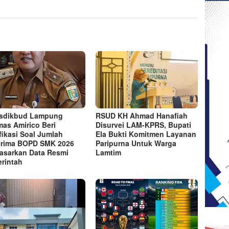
sdikbud Lampung
RSUD KH Ahmad Hanafiah
as Amirico Beri
Disurvei LAM-KPRS, Bupati
ifikasi Soal Jumlah
Ela Bukti Komitmen Layanan
rima BOPD SMK 2026
Paripurna Untuk Warga
asarkan Data Resmi
Lamtim
rintah