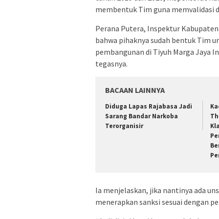
membentuk Tim guna memvalidasi d
Perana Putera, Inspektur Kabupaten
bahwa pihaknya sudah bentuk Tim u
pembangunan di Tiyuh Marga Jaya Ind
tegasnya.
BACAAN LAINNYA
Diduga Lapas Rajabasa Jadi
Ka
Sarang Bandar Narkoba
Th
Terorganisir
Kl
Pe
Be
Pe
Ia menjelaskan, jika nantinya ada u
menerapkan sanksi sesuai dengan pe