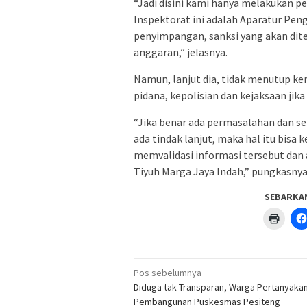
“Jadi disini kami hanya melakukan p
Inspektorat ini adalah Aparatur Peng
penyimpangan, sanksi yang akan dit
anggaran,” jelasnya.
Namun, lanjut dia, tidak menutup k
pidana, kepolisian dan kejaksaan jika 
“Jika benar ada permasalahan dan sel
ada tindak lanjut, maka hal itu bisa
memvalidasi informasi tersebut dan 
Tiyuh Marga Jaya Indah,” pungkasnya
SEBARKA
Klik
untuk
menc
di
jendel
yang
Navigasi
baru)
Pos sebelumnya
pos
Diduga tak Transparan, Warga Pertanyaka
Pembangunan Puskesmas Pesiteng