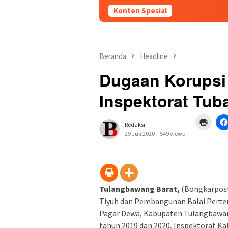
Konten Spesial
Beranda
Headline
Dugaan Korupsi 
Inspektorat Tub
Klik
Redaksi
untuk
mence
29 Juli 2020
549 views
di
jendel
yang
baru)
Tulangbawang Barat,
(Bongkarpost
Tiyuh dan Pembangunan Balai Pertem
Pagar Dewa, Kabupaten Tulangbawang
tahun 2019 dan 2020, Inspektorat K