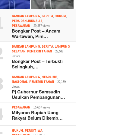
1
BANDAR LAMPUNG
,
BERITA
,
HUKUM
,
PERS DAN JURNALIS
,
PESAWARAN
29,587 views
Bongkar Post – Ancam
Wartawan, Pim…
2
BANDAR LAMPUNG
,
BERITA
,
LAMPUNG
SELATAN
,
PEMERINTAHAN
22,588
views
Bongkar Post – Terbukti
Selingkuh,…
3
BANDAR LAMPUNG
,
HEADLINE
,
NASIONAL
,
PEMERINTAHAN
22,139
views
Pj Gubernur Samsudin
Usulkan Pembangunan…
4
PESAWARAN
15,657 views
Milyaran Rupiah Uang
Rakyat Belum Dikemb…
HUKUM
,
PERISTIWA
,