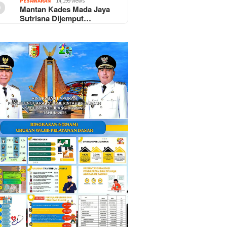
5
PESAWARAN
14,199 views
Mantan Kades Mada Jaya
Sutrisna Dijemput…